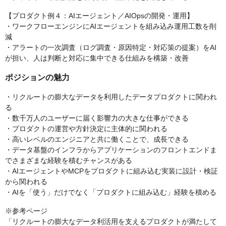
【プロダクト例４：AIエージェント／AIOpsの開発・運用】
・ワークフローエンジンにAIエージェントを組み込み運用工数を削
減
・アラートの一次調査（ログ調査・原因特定・対応策の提案）をAI
が担い、人は判断と対応に集中できる仕組みを構築・改善
ポジションの魅力
・リクルートの膨大なデータを利用したデータプロダクトに関われ
る
・数千万人のユーザーに届く影響力の大きな仕事ができる
・プロダクトの運営や方針決定に主体的に関われる
・高いレベルのエンジニアと共に働くことで、成長できる
・データ基盤のインフラからアプリケーションのフロントエンドま
でさまざまな経験を積むチャンスがある
・AIエージェントやMCPをプロダクトに組み込む実装に設計・検証
から関われる
・AIを「使う」だけでなく「プロダクトに組み込む」経験を積める
※参考ページ
「リクルートの膨大なデータ利活用を支えるプロダクトが満たして