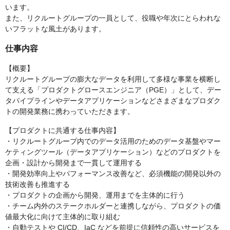
います。
また、リクルートグループの一員として、役職や年次にとらわれな
いフラットな風土があります。
仕事内容
【概要】
リクルートグループの膨大なデータを利用して多様な事業を横断し
て支える「プロダクトグロースエンジニア（PGE）」として、デー
タパイプラインやデータアプリケーションなどさまざまなプロダク
トの開発業務に携わっていただきます。
【プロダクトに共通する仕事内容】
・リクルートグループ内でのデータ活用のためのデータ基盤やマー
ケティングツール（データアプリケーション）などのプロダクトを
企画・設計から開発まで一貫して運用する
・開発効率向上やパフォーマンス改善など、必須機能の開発以外の
技術改善も推進する
・プロダクトの企画から開発、運用までを主体的に行う
・チーム内外のステークホルダーと連携しながら、プロダクトの価
値最大化に向けて主体的に取り組む
・自動テストや CI/CD、IaC などを前提に信頼性の高いサービスを