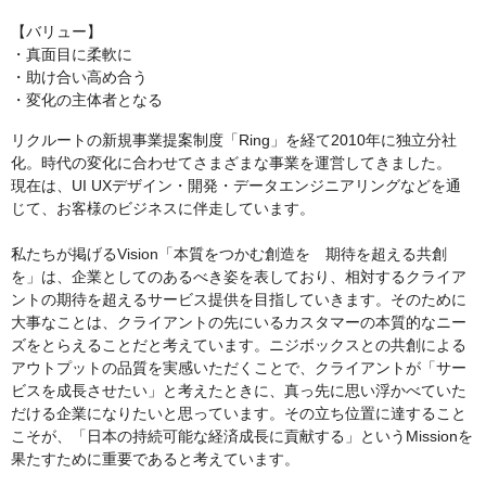
【バリュー】
・真面目に柔軟に
・助け合い高め合う
・変化の主体者となる
リクルートの新規事業提案制度「Ring」を経て2010年に独立分社
化。時代の変化に合わせてさまざまな事業を運営してきました。
現在は、UI UXデザイン・開発・データエンジニアリングなどを通
じて、お客様のビジネスに伴走しています。
私たちが掲げるVision「本質をつかむ創造を 期待を超える共創
を」は、企業としてのあるべき姿を表しており、相対するクライア
ントの期待を超えるサービス提供を目指していきます。そのために
大事なことは、クライアントの先にいるカスタマーの本質的なニー
ズをとらえることだと考えています。ニジボックスとの共創による
アウトプットの品質を実感いただくことで、クライアントが「サー
ビスを成長させたい」と考えたときに、真っ先に思い浮かべていた
だける企業になりたいと思っています。その立ち位置に達すること
こそが、「日本の持続可能な経済成長に貢献する」というMissionを
果たすために重要であると考えています。