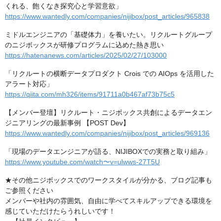
くれる、飽くなき探究心と学習意欲」
https://www.wantedly.com/companies/nijibox/post_articles/965838
ミドルエンジニアの「基礎体力」を養いたい。リクルートグループ
のニジボックスが研修プログラムに込めた熱き思い
https://hatenanews.com/articles/2025/02/27/103000
「リクルートの横断データプロダクト Crois での AIOps を活用した
アラート対応」
https://qiita.com/mh326/items/91711a0b467af73b75c5
【メンバー登壇】リクルート・ニジボックス共創によるデータエン
ジニアリングの最新事例 【POST Dev】
https://www.wantedly.com/companies/nijibox/post_articles/969136
「現場のデータエンジニアが語る、NIJIBOXでの実務と取り組み」
https://www.youtube.com/watch〜v=ulwws-27T5U
★その他ニジボックスでのワークスタイルが分かる、ブログ記事も
ご参照ください
メンバーや社内の雰囲気、自由に学べてスキルアップできる環境を
感じていただけたらうれしいです！