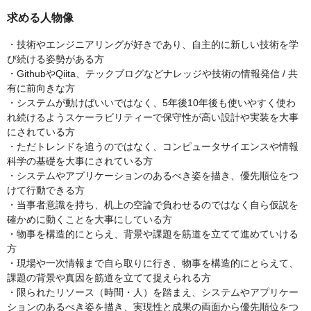
求める人物像
・技術やエンジニアリングが好きであり、自主的に新しい技術を学
び続ける姿勢がある方
・GithubやQiita、テックブログなどナレッジや技術の情報発信 / 共
有に前向きな方
・システムが動けばいいではなく、5年後10年後も使いやすく使わ
れ続けるようスケーラビリティーで保守性が高い設計や実装を大事
にされている方
・ただトレンドを追うのではなく、コンピュータサイエンスや情報
科学の基礎を大事にされている方
・システムやアプリケーションのあるべき姿を描き、優先順位をつ
けて行動できる方
・当事者意識を持ち、机上の空論で負わせるのではなく自ら仮説を
確かめに動くことを大事にしている方
・物事を構造的にとらえ、背景や課題を筋道を立てて進めていける
方
・現場や一次情報まで自ら取りに行き、物事を構造的にとらえて、
課題の背景や真因を筋道を立てて捉えられる方
・限られたリソース（時間・人）を踏まえ、システムやアプリケー
ションのあるべき姿を描き、実現性と成果の両面から優先順位をつ