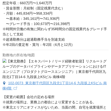
想定年収：660万円〜1,640万円

・賃金形態：月給制（固定残業代含む） 

・月額：445,834円〜958,334円

　〜基本給：345,161円〜741,936円 　 

　〜グレード手当：100,673円〜216,398円 

※時間外労働の有無に関わらず35時間分の固定残業代をグレード手
当として支給 

※超過勤務分は超過勤務手当を別途支給 

※年2回の査定有・賞与：年2回（6月と12月)
勤務地の所在地/地図
102-0073 東京都千代田区九段北1丁目14-6 九段坂上KSビル 南
棟4階
【変更の範囲】会社の定める場所　

※就業の場所は、業務上の都合により変更することがある。

※東北エリアにオフィスがないため、当面の間、自宅を就業場所と