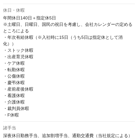
休日・休暇
年間休日140日＋指定休5日

※土曜日、日曜日、国民の祝日を考慮し、会社カレンダーの定める
ところによる

・年次有給休暇（※入社時に15日（うち5日は指定休として消
化）） 

・ストック休暇 

・出産育児休暇 

・ケア休暇 

・転勤休暇 

・公傷休暇 

・慶弔休暇 

・産前産後休暇 

・看護休暇 

・介護休暇 

・裁判員休暇 

・F休暇
諸手当
深夜休日勤務手当、追加割増手当、通勤交通費（当社規定による）