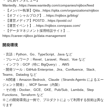
・【社員インタビュー】
Wantedly...https://www.wantedly.com/companies/nijibox/feed
・【メンバー執筆】Qiita...https://qiita.com/organizations/nijibox
・【オフィシャルブログ】…https://nijibox.jp/blog/
・【運営メディア】POSTD…https://postd.cc/
・【運営イベント】…https://nijibox.connpass.com/
・【データマネジメント採用特設サイト】…
https://career.nijibox.jp/data-management
開発環境
・言語：Python、Go、TypeScript、Java など
・フレームワーク：Revel、Laravel、React、Vue など
・インフラ：GCP（特に BigQuery）、AWS
・開発ツール：GitHub Enterprise、Jira、Confluence、Slack、
Teams、Datadog など
・AI関連：Amazon Bedrock、Claude（Strands Agents によるエー
ジェント開発）、MCP Server（内製）
・その他：Docker、GCE、GKE、Pub/Sub、Lambda、Step
Functions、Terraform など
※この開発環境は一例で、プロダクトによって利用する技術は異な
ります