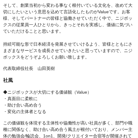
そして、創業当初から変わる事なく根付いている文化を、改めて大
切にしたいという意思を込めて言語化したものがValueです。お客
様、そしてパートナーの皆様と協働させていただく中で、ニジボッ
クスの従業員一人ひとりから、きっとそれを実感し、価値に気づい
ていただけることと思います。
持続可能な形で日本経済を発展させていけるよう、皆様とともにさ
まざまなサービスを成長させていきたいと思っていますので、ニジ
ボックスをどうぞよろしくお願い致します。
代表取締役社長 山田英樹
社風
◆ニジボックスが大切にする価値観（Value）
・真面目に柔軟に
・助け合い高め合う
・変化の主体者となる
この価値観を体現する主体性や協働性が高い社員が多く、部門や職
種に関係なく、助け合い高め合う風土が根付いており、メンバー主
体の勉強会/輪読会、1on1、開発/クリエイター合宿等が開催されて