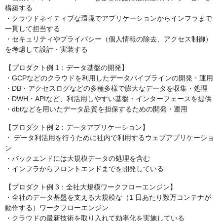
構築する
・クラウドネイティブな環境でアプリケーションからインフラまで
一貫して担当する
・セキュリティやプライバシー（個人情報の除去、アクセス制御）
を考慮して設計・実装する
【プロダクト例 1：データ基盤の開発】
・GCPなどのクラウドを利用したデータパイプラインの開発・運用
・DB・アクセスログなどの多種多様で膨大なデータを収集・処理
・DWH・APIなど、利活用しやすい基盤・インターフェースを提供
・dbtなどを用いたデータ品質を担保するための開発・運用
【プロダクト例 2：データアプリケーション】
・ データ利活用を行うために社内で利用するウェブアプリケーショ
ン
・バックエンドには大規模データの処理を含む
・インフラからフロントエンドまでを開発している
【プロダクト例 3：全社大規模ワークフローエンジン】
・全社のデータ基盤を支える大規模な（1 日あたり数万コンテナが
動作する）ワークフローエンジン
・クラウドの最新技術を取り入れて効率化を実施している