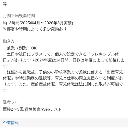
等
月間平均残業時間
約13時間(2025年4月〜2026年3月実績)

※部署や時期によって多少変動あり
働き方
・兼業（副業）OK 

・土日や祝日にプラスして、個人で設定できる「フレキシブル休
日」があります（2024年度は14日間。日数は年度によって前後しま
す） 

・妊娠から復職後、子供の小学校卒業まで柔軟に使える「出産育児
休暇」や時短勤務の選択等、育児と仕事の両立支援をする制度があ
ります。また、産前産後休暇、育児休職は法に則った取得が可能で
す
選考フロー
面接2〜3回/適性検査/Webテスト
企業情報