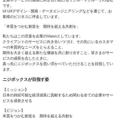
企業やサービスの成長に向き合い続けるリクルートグループの会社
です。
UI UXデザイン・開発・データエンジニアリングなどを通じて、お
客様のビジネスに伴走しています。
「本質をつかむ創造を 期待を超える共創を」
私たちはこの言葉を企業のVisionとしています。
クライアントのサービスに向き合いつづけ、その先にいるカスタマ
ーの本質的なニーズをとらえること。
期待を大きく超える新たな価値を共に創り出すこと。皆さまがサー
ビスの成長を志したときに、
真っ先にニジボックスを思い浮かべていただけることを目指してい
ます。
ニジボックスが目指す姿
【ミッション】
⽇本の持続可能な経済成⻑に貢献するため関わる全ての企業やサー
ビスを成⻑させる
【ビジョン】
本質をつかむ創造を 期待を超える共創を