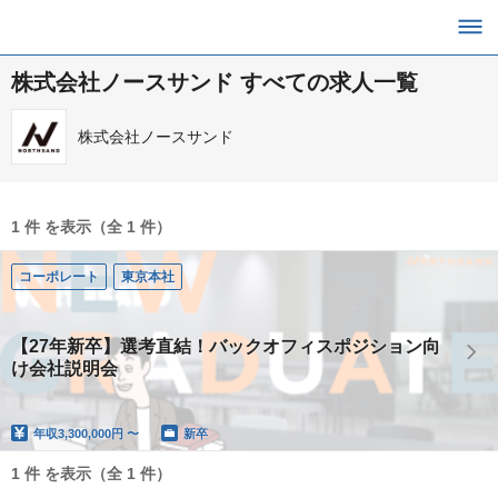
株式会社ノースサンド すべての求人一覧
株式会社ノースサンド
1 件 を表示（全 1 件）
コーポレート
東京本社
【27年新卒】選考直結！バックオフィスポジション向
け会社説明会
年収
3,300,000円 〜
新卒
1 件 を表示（全 1 件）