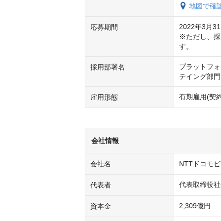
地図で確
2022年3月31
応募期間
※ただし、採
す。
プラットフォ
採用部署名
テイング部門
有期雇用(契約
雇用形態
会社情報
会社名
NTTドコモ
代表取締役社
代表者
2,309億円
資本金