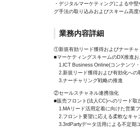
・デジタルマーケティングによる中堅
グ手法の取り込みおよびスキーム高度
業務内容詳細
①新規有効リード獲得およびナーチャ
■マーケティングスキームのDX推進
1.ICT Business Online(
2.新規リード獲得および有効化への
3.ナーチャリング戦略の推進
②セールスチャネル連携強化
■販売フロント(法人CC)へのリード取
1.MAリード活用定着に向けた営業
2.フロント要望に応える柔軟なキャン
3.3rdPartyデータ活用による不