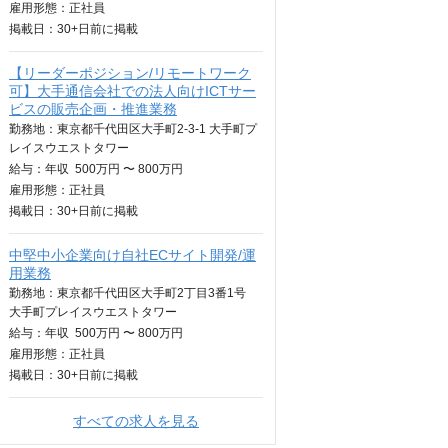
雇用形態：正社員
掲載日：
30+日
前に掲載
【リーダーポジション/リモートワーク
可】大手通信会社での法人向けICTサー
ビスの販売企画・推進業務
勤務地：東京都千代田区大手町2-3-1 大手町プ
レイスウエストタワー
給与：
年収
500万円 〜 800万円
雇用形態：正社員
掲載日：
30+日
前に掲載
中堅中小企業向け自社ECサイト開発/運
用業務
勤務地：東京都千代田区大手町2丁目3番1号
大手町プレイスウエストタワー
給与：
年収
500万円 〜 800万円
雇用形態：正社員
掲載日：
30+日
前に掲載
すべての求人を見る