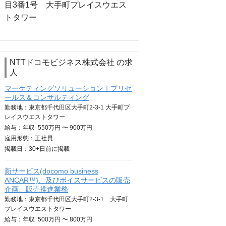
NTTドコモビジネス株式会社 の求
人
マーケティングソリューション｜プリセ
ールス＆コンサルティング
勤務地：東京都千代田区大手町2-3-1 大手町プ
レイスウエストタワー
給与：
年収
550万円 〜 900万円
雇用形態：正社員
掲載日：
30+日
前に掲載
新サービス(docomo business
ANCAR™)、及びボイスサービスの販売
企画、販売推進業務
勤務地：東京都千代田区大手町2-3-1 大手町
プレイスウエストタワー
給与：
年収
500万円 〜 800万円