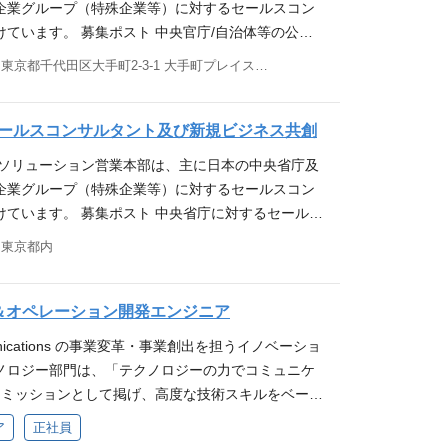
イト改善施策遂行経験 3年以上) ・プロジェクトマ
企業グループ（特殊企業等）に対するセールスコン
ることもあります。また、実際のデータに触れて分
上のメンバーでのPＭ経験 3年以上) ・Webサイトの
ています。 募集ポスト 中央官庁/自治体等の公共
各業界のドメイン知識や、データ分析に対する知識
ML,CSS,JavaScriptでの開発経験 3年以上) ・
コンサルタント及び新規ビジネス創出 仕事内容（顧
東京都千代田区大手町2-3-1 大手町プレイスウェストタワー
できます。 実データを解析するためには、分析者だ
しくは開発ディレクション経験（実装またはディレクシ
 中央省庁における特定のお客様及び関連する各プレ
ータを見ている現場の運用者や意思決定者、機械学
データを活用した定量的なPDCAの経験(Excelの関
ットワーク、クラウド、基幹系システムなど幅広い
するためのエンジニアなどと協力しながら、業界特
 3年以上) ・ECサイト運営業務の効率化、フロー
社会基盤を構築するための営業や政策提言などを行
ールスコンサルタント及び新規ビジネス共創
知見を活用し、分析を進めることが必要です。業務
 3年以上） ■あると望ましいスキル ・会員情報
決にアプローチするコンサル型営業として、案件創
ュニケーション能力や交渉能力を活かし、向上させ
スソリューション営業本部は、主に日本の中央省庁及
入もしくは検討支援の経験 ・デジタルマーケティン
テンション強化に至る幅広い営業プロセスを担当し
私たちと一緒にデータ分析を用いて製造業を初めとす
企業グループ（特殊企業等）に対するセールスコン
、リードナーチャリングなど）経験（DMP/MA及
指標は面談時に案内） ・中長期収益基盤の確立に向け
変えてみませんか？ イノベーションセンターテクノ
けています。 募集ポスト 中央省庁に対するセールス
ログラミング言語の経験(PHP, Java, JavaScri
成（予算化件数・受注額を指標とする） ・中長期収
紹介資料もご覧ください。 https://speakerdec
規ビジネス共創 仕事内容（顧客名は面談時に案内）
) ・Webサービスインフラ全般に関する知識 誕生して日も
東京都内
既存システムの維持拡大（受注件数・受注額を指標
unications-innovation-center-technology-deck 募集
関連する各プレーヤー企業と共に社会基盤を支える
いうこともあり変化も多く常に進化を求められる組織
解決に向けた具体的な営みやターゲット案件の確立と
をお客様と共にデータ分析を用いて解決するカスタマ
ティ案件の推進や政策提言などを行います。社会課
成に向けてともに成長する意欲がある方を求めてい
する。 ・お客様が直面する課題の解消など目標達成
ンティスト 仕事内容 内製AI開発ツールを利用した
するコンサル型営業として、案件創出～受注、その
ク＆オペレーション開発エンジニア
いるサービスの適応範囲などWin-Winのシナリオ
様の課題解決、及びお客様の課題解決の自走を支援
に至る幅広い営業プロセスを担当します。 プロジェ
 求める経験・能力・資格 【必須（MUST）】 ・
unications の事業変革・事業創出を担うイノベーショ
ィストです。 お客様と協力しながら、お客様ビジネ
セキュリティスペシャリストを複数有しており、最
）を有していること。 ・基本的なIT知識、多数の
ノロジー部門は、「テクノロジーの力でコミュニケ
ジネス課題をデータ分析の技術・知識によりデータ
業が経験可能です。 求める成果（指標は面談時に案
める調整力を有していること。 ・自ら目標を定め
」をミッションとして掲げ、高度な技術スキルをベース
みます。また、データ分析方針を詳細な計画に落と
盤の確立に向けた新規提案及び案件形成（予算化件
する行動力と課題を乗り越える柔軟な思考力を有し
し、「技術」を通じて、事業の成長、新規事業/新サ
し、効率よく分析を推進します。 さらに、内製AI
ア
正社員
る） ・中長期収益基盤の確立に向けた既存システム
様や関連ベンダーを巻き込んで推進するリーダーシッ
成に貢献する組織です。 テクノロジー部門について