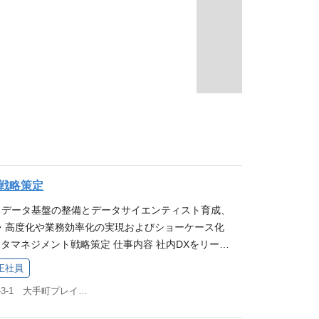
戦略策定
進、データ基盤の整備とデータサイエンティスト育成、
・高度化や業務効率化の実現およびショーケース化
ータマネジメント戦略策定 仕事内容 社内DXをリード
ネジメント部門（以下DDM部門）の貢献度を最大化
正社員
各データ分析案件を推進する。 ・DDM全体戦略（統
東京都千代田区大手町2-3-1 大手町プレイスウェストタワー
分析人材育成計画策定） ・DX案件の外部窓口、グル
DX推進のためのマスターデータ整備/標準化、収集調