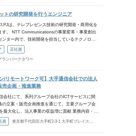
ナ等の活用） AWS / Azure / GCPのいずれか、
の開発を行った経験（１〜２年） ※内製AI開発ツ
お客さまやパートナーとの共創によって安心安全か
の維持拡大（受注件数・受注額を指標とする） ・営
ドでのサービス開発運用経験 英文の技術ドキュメン
用いて自由に前処理を行う機能が存在し、それによりお
ect（つなぎなおす）」することで、サステナブルな未
ットの研究開発を行うエンジニア
展開により、グループ・チーム力の底上げ(ナレッジ
 新しい技術領域へのチャレンジを好む方 歓迎スキル
ポートすることが必要です。 ・回帰（線形/非線
きます。またお客さまのデジタルトランスフォーメ
指標とする) 求める経験・能力・資格 【必須（MU
, Openconfigなど多様なネットワークプロトコル、管
ンスPJは、テレプレゼンス技術の研究開発・商用化を
可視化、因果分析を事業に組み込むための機械学習
DX Enabler®」として、ICTの活用によるお客さ
3年以上）を有していること。 ・基本的なIT知識、多
ng, Pythonなどの言語を利用したソフトウェアの開発
 NTT Communicationsの事業変革・事業創出
析手順 ・データマネジメントに関する知識（ストレ
スマートな社会の実現に取り組みます。 募集ポスト
を纏める調整力を有していること。 ・自ら目標を定
したコード管理、デプロイ・試験自動化などの経験・知
センター内で、技術開発を担当しているテクノロジ
、データ統合、Webアプリケーションなど） 役職
ェクトマネージャー/システムエンジニア【大規模セキ
進する行動力と課題を乗り越える柔軟な思考力を有
募資格 当該職務、及び、それに準ずる職務の実務経験
位置づけられています。 テクノロジー部門について
当該職務、及び、それに準ずる職務の実務経験を有する
ア
正社員
どもの部署では、公共系（主に官公庁及び関連団体
（WANT）】 ・中央省庁や自治体の営業もしくは提
モートワークを中心に、有効なタスクについてはオンサ
 https://speakerdeck.com/nttcom/ntt-co
まを中心に自社および当グループが保有する技術、
い。 ・最新技術やトレンドを取り入れた提案経験が
イブリッドワーク フレックスタイム制（コアタイム
 グランパークタワー
ation-center-technology-deck 募集ポスト テレプレゼ
してセキュリティソリューションの提案活動をして
お客様や関連ベンダーを巻き込んで推進するリーダー
試用期間は9:00～17:30の定型勤務となります。
発を行うエンジニア 仕事内容 ・テレプレゼンス技術
ICT技術（ネットワーク、クラウド、セキュリティ
ましい。 役職 担当社員 応募資格 当該職務、及
レゼンス技術の商用プロダクトへの落とし込み 求める
ン/リモートワーク可】大手通信会社での法人
運転、AI、IoT/OT等の技術を保有するグループ社
の実務経験を有する方
当する業務内容に応じて、以下のいずれかに該当する
の販売企画・推進業務
連携をして、新たな事業領域の拡大への取組を始め
力(C++, Rust, Python) ・ロボットハードウェ
でセキュリティは重要な要素となっています。 そこ
信会社にて、系列グループ会社のICTサービスに関
トの操作・VR分野での通信技術開発能力 ・ロボッ
となっており、この度「プロジェクトマネジメント/
略の立案・販売企画推進を通じて、主要グループ会
 ・VR分野での研究開発の従事経験 役職 担当社員
」のポストを募集することになりました。 業務内容
料を最大化し、法人事業の収益増に貢献 業務内容・業
及び、それに準ずる職務の実務経験を有する方
アリングして、最適なセキュリティソリューション
ープ会社のICTサービスに関する販売企画推進業務の
社員
東京都千代田区大手町2-3-1 大手町プレイスウエストタワー
務 ・受注したセキュリティ案件に対して、要件定義
プロモーションによる営業フロントへ展開 2.系列
の目利・検証、設計、構築（ソフトウェア開発も含
強化によるシナジーを創出 3.担当する系列グルー