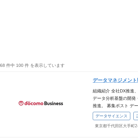
168 件中 100 件 を表示しています
データマネジメント
組織紹介 全社DX推
データ分析基盤の開発
推進。 募集ポスト デ
し、データドリブンマ
データサイエンス
するための戦略策定、
括・予算管理・データ
ープ内PJ管理 ・全社