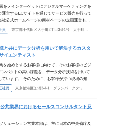
び高度化 1.ICT Business Online(コンテン
あれば尚良 ・実データを用いたデータ分析経験
業層をメインターゲットにデジタルマーケティングを
ゼンス向上に向けた企画および実行 2.新規リード獲
プロセスデータ」「制御」「因果分析」「要因分
で運営するECサイトを通じてサービス販売を行って
組み 3.ナーチャリング戦略の推進 ②セールスチャ
」「画像解析」等のキーワードいずれかに関連した
当社公式ホームページの商材ページの企画運営もし
ロント(法人CC)へのリード取次連携強化 1.MAリー
・お客様とのコミュニケーションを通じて課題を明確
イト側の各種改善を通じたECサイト改善等も実行す
社員
東京都千代田区大手町2丁目3番1号 大手町プレイスウエストタワー
業フロント支援とリード連携スキーム検証および改
常に新しい技術領域に挑戦していく姿勢 役職 担当
容 中堅中小企業向けECサイト「ICT Business
応える柔軟なキャンペーン企画と実施(自動×運用の
該職務、及び、それに準ずる職務の実務経験を有する方
ション、Web実績数値をもとにしたサイトUI/UX及び
Partyデータ活用による不定期ユーザの潜在ニーズ掘起
 ①ECサイト開発業務 ・売上拡大を目的とした年数
様と共にデータ分析を用いて解決するカスタ
など マーケティングベーシックスキル（企画力／デー
ため開発を実施 ・ECサイトの機能開発の要件定義、
サイエンティスト
ト力／情報収集力／検証手法）および最新マーケテ
・機能追加として商品ページのデザイン変更、注文情
ション、ツール運用等） ※世相を反映して、営業の
造業を始めとするお客様に向けて、そのお客様のビジ
改善、サイト管理機能の改善等を実施 ・EC基盤提供
非対面営業が定着していくことが想定されておりま
インパクトの高い課題を、データ分析技術を用いて
の他外部ベンダー等含む開発プロジェクトの推進 ②
社員 応募資格 ・デジタルマーケティング業務経験
しています。 そのために、お客様が持つ現場の知見
・実行 ・各種Web指標（流入数、CVR、回遊率、再
ツールの活用等 3年以上） ・ビジネス向けWebサイ
るAIを高速に作成する内製AI開発ツールを提供し
正社員
東京都港区芝浦3-4-1 グランパークタワー
を踏まえた改善施策の検討 ・上記改善提案の実行及
設計/制作ディレクション等 3年以上） ・法人営
を利用すると、Webブラウザ上でカードを接続する
身につくスキルなど NTTグループの一員としてEC
・営業推進／営業職／アウトバウンドコール営業）
ディングでAIモデルを作成することができます。本
の中堅中小企業のお客様のデジタルトランスフォー
める人物像 市場の変化をタイムリーにキャッチでき、
し、お客様と併走し分析を行うことで、個別課題の
の公共業界におけるセールスコンサルタント及
することができます。誕生して日も浅いECサイトの
挑戦する方、また、新しい技術、スキームに興味が
自らに継続的にデータ分析を行ってもらうことを目
ご経験等をもとにすぐに改善等図っていただく機会
きる方からの応募をお待ちしています。
客様にとって、データ分析を用いたビジネス変革は重
職 主査、担当社員 応募資格 ■必須スキル ・ECサイ
スソリューション営業本部は、主に日本の中央省庁及
ィカルな事業課題の解決に携わることで、社会的に