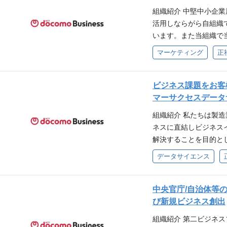
ィングスキームのDX推進およ
等で修士以上の資格が
組織紹介 中堅中小企
ツ・シナリオ)のプレ
（「時系列データ」「
活用しならがら自組織
得および有効化への取
析」「模倣・強化学習
います。また当組織で
ネル連携強化 ■販売フ
経験があれば尚良） 
ておりオフィシャルサ
マーケティング
正
ド活用定着に向けた営
化、合意できること ・
ることができます。 業務内
善 2.フロント要望に
社員 ​ 応募資格 当
Mall」の開発ディレク
両面で検討) 3.3rd
機能改善 業務内容詳細
ビジネス課題をお客
こし 身につくスキル
回のサイト機能追加の
マーサクセスデータ
タ分析力／マネジメン
実行、検証等の推進 
ィング手法（プロモー
組織紹介 私たちは製
報入力フォームの機能
一つの形として今後、
ネスに直結しビジネス
ベンダー、他組織、そ
す。 役職 主査、担当
解決することを目的と
Webサイトの改善提案
（DMP/MA及び各種
を活用し、課題を解決す
データサイエンス
購入率等）の実績数値
ト運営業務経験（サイト
ています。このツール
び効果検証 やりがい、
業業務経験（販売企画
ことにより、ノンコー
サイトを通じ日本全国
があれば望ましい 求
ツールをお客様に導入
中央官庁/自治体等
メーション推進に貢献
何事もチャンスと捉え
解決ではなく、お客様
び新規ビジネス創出
ため、ご自身の様々な
あり、積極的に活用で
標にしています。 お
に恵まれています。 役
組織紹介 第二ビジネ
要な課題です。クリテ