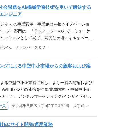
スタデータマネジメントシステム構築、運用 求める経
事業の社会課題をAI/機械学習技術を用いて解決する
（WANT）】 ・サービス企画経験やPMスキル －
エンジニア
析につなげるビジネストランスのスキル －データ
モビジネス の事業変革・事業創出を担うイノベーショ
および分析までのデータフローの戦略を策定するコ
ノロジー部門は、「テクノロジーの力でコミュニケ
 応募資格 当該職務、及び、それに準ずる職務の実務
」をミッションとして掲げ、高度な技術スキルをベース
し、「技術」を通じて、事業の成長、新規事業/新サ
浦3-4-1 グランパークタワー
成に貢献する組織です。 テクノロジー部門について
 https://speakerdeck.com/nttcom/ntt-co
ion-center-technology-deck 募集ポスト ​Smart World
ングによる中堅中小市場からの顧客および案
、AI/機械学習技術を用いて解決するデータ分析リ
内容 ・Smart Worldの実現に向けて、各業界におけ
による中堅中小企業層に対し、より一層の開拓および
し、必要となるAI技術（機械学習技術）を開発す
/WEB販売との連携を推進 業務内容 ・中堅中小企
域は、機械学習全般および確率統計 ・現在では、特に
トとした、デジタルマーケティング/インサイドセー
する取り組みが多数を占める 求める経験・能力・資
スを組み合わせた効率的なサービス販売/利益最大化
社員
東京都千代田区大手町2丁目3番1号 大手町プレイスウエストタワー
ジニアとしての経験（3年以上） ・プログラミング言語
ングによる中堅中小市場からの顧客および案件創出
開発経験。機械学習のライブラリ開発、OSS開発経験が
グ手法の取り込みおよびスキーム高度化含む） 業務
学習分野の専門書や学術論文を読み理解するのに十分
ード獲得およびナーチャリング精度向上 ■マーケテ
社ECサイト開発/運用業務
と ・情報工学、計数工学、コンピュータサイエンス