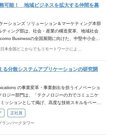
SE業務。 ・セキュリティ政策に沿った社会課題の解
の代理店としての取り扱いを検討 業務内容_詳細 1.大
務可能！ 地域ビジネスを拡大する仲間を募
トに対しては、当社及び、当グループが保有する技
営業（主に東京）や中堅中小層向けの支社（全国）
ション提供を実施し、実フィールドを用いた実証実
 ・グループ会社と連携して、提案書等の提案ツー
ニケーションズ ソリューション＆マーケティング本部
得られた成果を活用して、当社の新たな収益源とな
ナー・ポータルの企画、運営 ・各営業フロントの
ルティング部は、社会・産業の構造変革、地域社会
サービス、ソリューション等の創出も行う。 やりが
グし、対象サービスの販売施策を検討・実施 2.系
omo Businessの全国展開に向けた、中堅中小企業/
キル等 ・先進的なセキュリティ技術を活用したセキ
携強化によるシナジー創出をリーダとして牽引 ・
援の組織です。 募集ポスト 「中堅中小企業、地方自
画により、当社及び当グループの技術による社会課
日本全国どこからでもリモートワークにより働くことが可能
との定期会合の主催やグループ会社横断の連携施策
ス、同行提案・提案支援業務」 全国の営業メンバー
キュリティに関する先進的な技術の目利き 業界動向
ム運営、新メンバーの指導、ビジネスプロセスの標
Businessのソリューションを中堅中小企業/地方自治体
ン検討、ソフトウェア開発を通じて、自身のテクニ
例会議の運営など 3.売れ筋の系列グループ会社IC
当です。 募集背景 活力ある日本を再生するために
業界団体、業界トップ企業、学術機関の先生方との連
を支える分散システムアプリケーションの研究開
掘 ・候補となるICTサービスの機能やベネフィッ
が不可欠です。地域社会の持つ伝統・文化、産業や
ネットワークの拡大が可能 ・プロジェクトの成果を
を収集する ・販売可能性や業務フロー案を検討
先端のICT技術と組み合わせ、次世代に向けての成
に繋がる新規ビジネス、ソリューションの創出、提
料の決定、契約交渉、契約締結 ・手数料発生時の
unications の事業変革・事業創出を担うイノベーショ
なデジタル・ビジネスモデルを、地域社会のお客さ
重要なシステムを担っておりオンプレ環境での業務が主
続きと適切な会計処理の実施 やりがい・魅力・身に
ノロジー部門は、「テクノロジーの力でコミュニケ
まとともに構築していくために、地域社会への貢献
勤務となります。 ・当担当では、業務遂行にあた
のパッケージや定型ソリューションにとどまらない、
」をミッションとして掲げ、高度な技術スキルをベース
から採用する運びとなりました。 仕事内容 中堅中小
パートナー企業と連携して活動をしている。 ・メン
ーションの経験を積むことができます。 ・企画立案
し、「技術」を通じて、事業の成長、新規事業/新サ
ア
正社員
けのプリセールス、同行提案・提案支援業務 ・各支
して案件形成から遂行までを実施しているので、早
解決力、情報収集力 等 ・大手通信会社や系列グルー
成に貢献する組織です。 テクノロジー部門について
業・地方公共団体向けのプリセールス業務 支社域
能。 ・ご経験に応じたポストをご用意させていただ
 グランパークタワー
に関する知識・経験 ・モバイル、ネットワーク、ク
 https://speakerdeck.com/nttcom/ntt-co
し、案件開拓の実施、顧客への課題ヒアリングから
能力・資格 【必須項目】 ・法人SI案件の業務経験
幅広いICTスキルの習得 応募資格 【必須（MUS
ation-center-technology-deck 募集ポスト モビリティ/I
、パイプライン化を実施 ・各支社/地域の中堅中小
メント、設計、構築、運用） ・お客様及び、社内外
ビスの販売企画 or 販売推進に関する知識、5年以上の