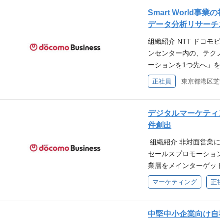
整、データ管理 ・マ
Smart World
験・能力・資格 【歓迎
データ分析リサーチ
業務課題からデータ分
組織紹介 NTT ドコ
の設計から収集・蓄積
ンセンター内の、テク
ンサルテーション経験
ーションを1つ先へ​
経験を有する方
とした技術開発を推進
正社員
東京都港区芝
ービスの創出、人材育
は、下記紹介資料もご覧ください。
mmunications-innovat
デジタルマーケティ
事業における社会課題を
件創出
サーチエンジニア ​ 仕事
組織紹介 非対面営業
るお客様現場課題に対
セールスプロモーション
る。 ・必要な技術領
業層をメインターゲッ
時系列データ分析に関
ルス/チャネルセール
マーケティング
正
格 ​ ・機械学習エン
・デジタルマーケティ
(Python)を用いた
（新たなマーケティン
あれば尚良。 ・機械
内容詳細 ①新規有効リ
中堅中小企業向け自
な数学の知識があるこ