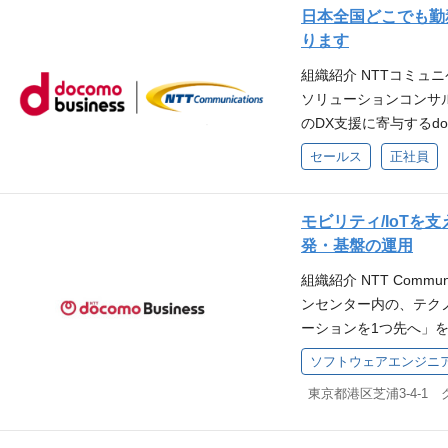
む）、運用までのPM/
プ会社のICTサービス
日本全国どこでも勤
決に資するプロジェク
企業向けのアカウント
ります
術を活用したソリュー
の営業フロントに展開
組織紹介 NTTコミュ
験を行う。実証実験で
ルの整理や社内ウェビ
ソリューションコンサ
る、ビジネスモデル、
ニーズや課題をヒヤリン
のDX支援に寄与するdoc
い・魅力、身につくス
列グループ各社との連
地方自治体向け営業支
ュリティ案件等への参
セールス
正社員
グループ会社の経営層
治体向けのプリセール
題の解決に貢献 ・セ
の立案と実行 ・チー
と連携し、docomo 
の把握、ソリューショ
準化および品質管理、定
向けに提案推進する担
カルスキルの向上 ・
モビリティ/IoT
Tサービスを目利き/発
は、地域社会の活性化
携も多く、ヒューマン
発・基盤の運用
ト、競合情報や事例等
経済社会の底力を、最
活用した、新たな収益
し、具体的な取次手数
組織紹介 NTT Comm
長・発展に資する新た
案 環境 ・官公庁の
請求書の発行、社内手
ンセンター内の、テク
まやパートナーの皆さ
のため、出社ベースの
つくスキル ・ひとつ
ーションを1つ先へ​
意欲が高い人材を外部
り、当グループ各社や
高難度な複合型ソリュ
とした技術開発を推進
ソフトウェアエンジニ
企業・地方公共団体向
バー各自がリーダーと
力、課題発見力、課題
ービスの創出、人材育
社/地域の中堅中小企
期にスキルの共有が可
東京都港区芝浦3-4-1
プ会社のICTサービス
は、下記紹介資料もご覧ください。
の営業メンバーと連携
きます。 求める経験・
ラウド、アプリといった
mmunications-innov
案件化、リードの創出
（プロジェクトマネジ
T）】 ・法人ICTサー