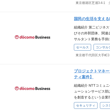
開発ツールを利用した
の維持拡大（受注件数
東京都港区芝浦3-4-1
プを有していること。 
は、下記紹介資料もご覧ください。
術のスキルトランスフ
体的な営みやターゲッ
あると望ましい。 ・
mmunications-innov
タマーサクセスデータ
様が直面する課題の解
しい。 ・ネットワー
ワーク＆オペレーショ
示後、お客様が内製A
国民の生活を支える
スの適応範囲などWin
があると望ましい。 
チするものをアサインさせて頂
進めていきます。これ
験・能力・資格 【必須
組織紹介 第二ビジネ
と望ましい。 役職 担
ィとも連携し、世界最先
た分析を自走できるよう
いること。 ・基本的な
びその外郭団体、関連
の実務経験を有する方
0G伝送Whtieboxの
リングによるビジネス
ークホルダーを纏める
サルタント業務を手掛け
証・開発等） Telecom Infra
製AI開発ツールのハン
を行う中長期視点を保
リューションコンサル
aboration 伝送W
セールス
コンサル
援 内製AI開発ツール
んでプロジェクト推進
庁における特定のお客
運用するためのオペレ
様への利用サポート 内
（WANT）】 ・官公
システムのコンサル型
ータ、伝送装置などの
の相談や提案により分
セキュリティに関する
ネスの創出を行います
のネットワークコントロー
キルや経験 ・Pyth
クホルダーを取りまとめ
として、案件創出～受
技術を使って内製開発
プロジェクトマネー
析技術の習得 ・デー
格 当該職務、及び、
ロセスを担当します。
岐に渡りますが、個人
ティ案件】
いた分析経験 ・デー
メント業務を行います
ロジーであっても、こ
を課題解決に導く経験 
組織紹介 NTTコミュ
ティング提案及び提案
ることも重要な要素とな
析分野に進みたいとい
ューションサービス部
やビジネス機会創出・
計・構築・保守経験 伝
（機械学習モデル開発
を創造するという企業
けたアプローチの実施
xサーバを用いたシステ
tter】 ・業界に対
えていくという想いを込め
成果（指標は面談時に
言語は問わず) Kube
セキュリティ
シス
学習による課題解決）
ています。これまで通
び案件形成（予算化件