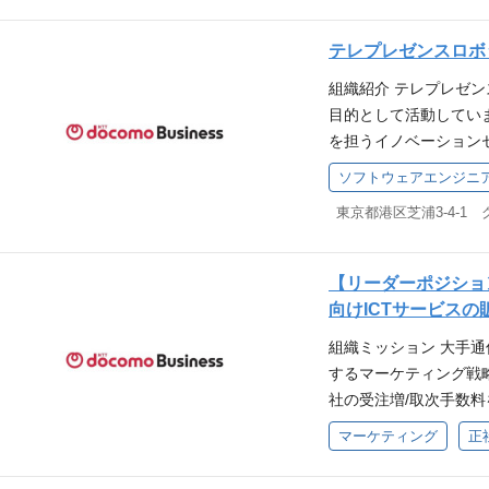
計・構築経験（VM・コンテ
用いて機械学習モデル
ためて見つめなおし、
に向けた既存システム
あるいはマルチクラウ
ールにはPythonを
つ柔軟に「Re-conn
テレプレゼンスロボ
業スキル及びノウハウ
トを読解できる英語力
客様へ柔軟な分析をサ
来の実現に貢献してい
ドキュメントの策定等を
gNMI,OpenROADM
組織紹介 テレプレゼ
形）、教師なし、要因
ーション実現に貢献する「
ST）】 ・法人経験（
理モデルの知識 Gola
目的として活動しています。
に関する知識、及び解
まの経営課題の解決や
数のステークホルダー
経験 CI/CDを活用
を担うイノベーション
ージ、DB、データ収集
と募集背景 「プロジ
めて、実現に向けて邁
識 役職 担当社員 応
ー部門内の組織として
担当社員 応募資格 
ソフトウェアエンジニ
ュリティ案件】」 私
していること。 【歓迎
を有する方 環境 リ
は、下記紹介資料もご覧ください。
方
等）、法人系のお客さ
案経験があると望まし
イトを組み合わせるハ
東京都港区芝浦3-4-1
mmunications-innov
知識、ノウハウを活用
あると望ましい。 ・
なし）※ 分断勤務可 ※
ンスロボットの研究開
おります。 当社の持つ
シップを有していると望
の研究開発 ・テレプ
【リーダーポジショ
等）と、5G/無線、自動
び、それに準ずる職務
経験・能力・資格 担
向けICTサービス
およびパートナ企業と
こと ・ソフトウェアの開発能
ており、その活動の中
組織ミッション 大手通
アの開発能力 ・ロボッ
で、人員の確保が急務
するマーケティング戦
トの研究開発の従事経験
システムエンジニア 
社の受注増/取次手数
応募資格 当該職務、
・お客さまの要望をヒ
務領域_概要 系列グル
マーケティング
正
を提案するコンサル業
実施 1.効果的な社内
からセキュリティ製品
グループ各社との連携