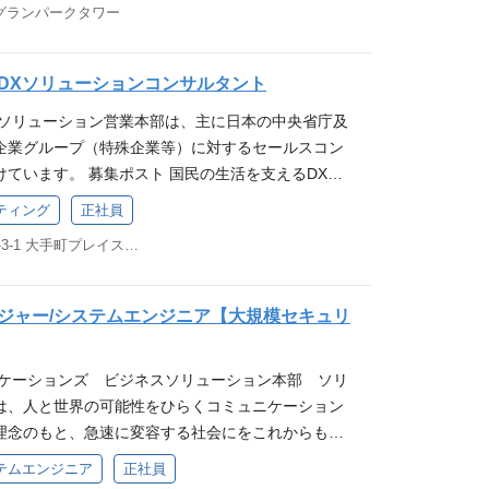
PoCや商用案件を、お客様と併走し、データ分析技
・受注額を指標とする） ・社会課題解決に向けた具
 グランパークタワー
【歓迎（WANT）】 ・官公庁や自治体の営業経験が
 https://speakerdeck.com/nttcom/ntt-co
ァーを行いながら進めていただきます。初めにカス
ト案件の確立と目指すゴールを明確化する。 ・お客
セキュリティに係るサービスや商品の知見がると望ま
ation-center-technology-deck 募集ポスト Openネット
サイエンティストが分析の骨子を作成しお客様に提
消など目標達成に向け、弊社が想定しているサービ
クおよびクラウド、基幹系システムに関する提案経験
ン開発エンジニア 仕事内容 以下業務内容のうちマッ
I開発ツールを利用するのをサポートしながら分析を
DXソリューションコンサルタント
-Winのシナリオとスキームを確立する。 求める経
・複数のステークホルダーを取りまとめた経験がある
きます。 Telecom Infra Projectコミュニテ
により、最終的にお客様に内製AI開発ツールを使っ
（MUST）】 ・法人営業経験（3年以上）を有して
スソリューション営業本部は、主に日本の中央省庁及
当社員 応募資格 当該職務、及び、それに準ずる職務
端の伝送Whitebox技術の技術開発を行う。 （40
にします。 内製開発ツール 業務例： お客様ヒア
IT知識（特にサイバーセキュリティ）、多数のステ
企業グループ（特殊企業等）に対するセールスコン
データセンタへの適用性検証、複数のNetworkOSの検
課題をデータ分析の課題へと変換 分析方針の策定 内
調整力を有していること。 ・お客様と共に戦略立案
ています。 募集ポスト 国民の生活を支えるDXソ
 Project | Global Community Connectivity coll
ズオン実施 内製AI開発ツールを用いたデータ解析支
持していること。 ・お客様や関連ベンダーを巻き込
タント 仕事内容（顧客名は面談時に案内） ①中央省
hiteboxを含むマルチベンダ光伝送ネットワークを構築・
ティング
正社員
のコミュニケーション機能や打ち合わせを通じたお客
するリーダーシップを有していること。 【歓迎
様及び関連する各プレーヤー企業に対して社会基盤
ーション技術開発（ノイズ推定技術等）を行う。 ル
製AI開発ツールを通じてお客様へのデータ分析方法
庁や自治体の営業経験があると望ましい。 ・サイバー
東京都千代田区大手町2-3-1 大手町プレイスウェストタワー
提案、また社会基盤システムから派生する新規ビジ
ネットワークデバイスを制御するマルチベンダ対応
析ゴールへ導く 求める経験・能力・資格 得られるス
知見や提案経験があると望ましい。 ・複数のステー
。社会課題の解決にアプローチするコンサル型営業
ラ（ソフトウェア）をKubernetes等のクラウド
onなどを含む社内研究チームと連携した最新のデータ分
た経験があると望ましい。 役職 担当社員 応募資
注、その後のリテンション強化に至る幅広い営業プ
する。 求める経験・能力・資格 必要となる技術は多
ジャー/システムエンジニア【大規模セキュリ
タ分析エンジニアとして、実際のお客様のデータを用
それに準ずる職務の実務経験を有する方
 ②中央省庁における提案機会の創出と提案マネージ
で全てを満たす必要はありません。 ひとつのテクノ
タサイエンティストとして、データ分析によりお客様
。トレンドソリューションやDX等を通じたコンサル
れまでに情熱を持って取り組み、深い理解を得てい
【Must】 ・今後のキャリアプランとしてデータ分
ニケーションズ ビジネスソリューション本部 ソリ
マネージメント業務、新規ソリューションの目利き
ります。 必要スキル IPネットワークの知識、設
う意欲 ・プログラミング言語を用いてデータ分析
は、人と世界の可能性をひらくコミュニケーション
技術検証・政策提言を自ら行い、社会課題解決に向
送ネットワークの知識、設計・構築・保守経験 Linu
）を行った実務またはコンペなどでの実戦経験 【Be
理念のもと、急速に変容する社会にをこれからも支
、デジタルガバメントの推進を担当します。 求める
ムの開発運用 プログラミング経験(プログラミング
するドメイン知識 ・お客様と共にデータ分析案件（機械
て「Re-connect X」という事業ビジョンを掲げ
案内） ・中長期収益基盤の確立に向けた新規提案及
rnetes等のコンテナ管理技術 仮想インフラの知識、設
テムエンジニア
正社員
を実施した経験（１〜２年） ・データ分析ツールを
信によってつなげてきたあらゆるものの価値をあら
数・受注額を指標とする） ・中長期収益基盤の確立