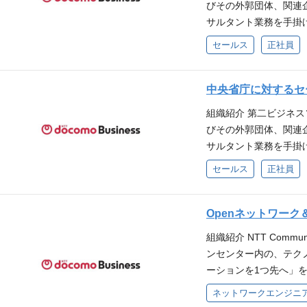
トの企画、運営経験(サ
びその外郭団体、関連
大きな影響を与えられ
ネジメント経験(５人以
サルタント業務を手掛け
析を行うことにより、
フロントエンド開発経験(HT
業界におけるセールス
セールス
正社員
や技術を生かすことが
WebAPI実装経験も
客名は面談時に案内）
けではなく、実際にデ
ョン経験 3年以上） ・
ーヤー企業に対してネ
習モデルを現場に導入
数活用した分析業務経験
ソリューションを軸に
中央省庁に対するセ
有の知識やデータへの
改善経験（改善業務経験
います。社会課題の解
の中で、あなたのコミ
組織紹介 第二ビジネ
の統合、認証基盤の導
出～受注、その後のリ
ることができます。 
びその外郭団体、関連
グ業務（顧客データ管理
ます。 求める成果（
る様々な産業の未来を
サルタント業務を手掛
び各種ツールの活用等） ・プ
た新規提案及び案件形
ロジー部門については、下記
コンサルタント及び新
pt,Python,Rなど
セールス
正社員
益基盤の確立に向けた
k.com/nttcom/ntt-comm
特定省庁のお客様及び
浅いECサイト運営と
とする） ・社会課題
ポスト ビジネス課題
ための大規模セキュリ
です。高い組織目標達
目指すゴールを明確化
ーサクセスデータサイエ
題の解決にアプローチ
Openネットワー
ます。
に向け、弊社が想定して
データ分析によるお客
後のリテンション強化
とスキームを確立する。
組織紹介 NTT Comm
するデータサイエンテ
クト内には日本有数の
法人営業経験（3年以上
ンセンター内の、テク
ス課題を明確化し、ビ
先端のセキュリティ営
ステークホルダーを纏
ーションを1つ先へ​
分析の課題に落としこ
内） ・中長期収益基
て、実現に向けて邁進
とした技術開発を推進
すことで、お客様と協力
ネットワークエンジニ
数・受注額を指標とす
ていること。 ・お客
ービスの創出、人材育