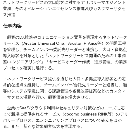
ネットワークサービスの大口顧客に対するデリバリーマネジメント
業務、そのオペレーションエクセレンス推進及びカスタマーサクセ
ス推進
仕事内容
・顧客のDX推進やコミュニケーション変革を実現するネットワーク
サービス（Arcstar Universal One、Arcstar IP Voice等）の開通工程
を管理し、チームメンバー/委託先リーダーと連携し、大口・多拠点
導入顧客を対象とした「ネットワークサービス開通のための工事調
整/エンジニアリング」「サービスオーダー作成、進捗管理」の業務
プロセスを確実に遂行する。
・ネットワークサービス提供を通じた大口・多拠点導入顧客との定
常的な接点を維持し、チームメンバー/委託先リーダーと連携し、顧
客のシステム環境に関する課題管理や各種改善提案などのカスタマ
ーサクセス活動を行い、顧客価値を増大させる。
・企業のSaaS/クラウド利用やセキュリティ対策などのニーズに応
じて新規に提供されるサービス（docomo business RINK等）のデリ
バリープロセス、エンジニアリングプロセスについて確立をはか
る。また、新たな対象顧客拡大を実現する。