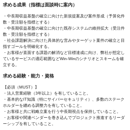
求める成果（指標は面談時に案内）
・中長期収益基盤の確立に向けた新規提案及び案件形成（予算化件
数・受注額を指標とする）
・中長期収益基盤の確立に向けた既存システムの維持拡大（受注件
数・受注額を指標とする）
・社会課題解決に向けた具体的な営みやターゲット案件の確立と目
指すゴールを明確化する。
・お客様が直面する課題の解消など目標達成に向け、弊社が想定し
ているサービスの適応範囲などWin-Winのシナリオとスキームを確
立する。
求める経験・能力・資格
【必須（MUST）】
・法人営業経験（3年以上）を有していること。
・基本的なIT知識（特にサイバーセキュリティ）、多数のステーク
ホルダーを纏める調整力を有していること。
・お客様と共に戦略立案を行う中長期視点を保持していること。
・お客様や関連ベンダーを巻き込んでプロジェクト推進するリーダ
ーシップを有していること。