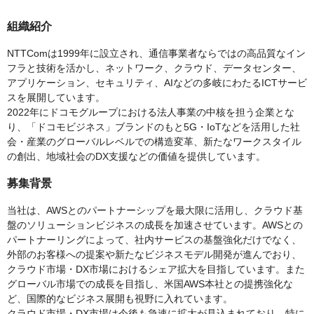
組織紹介
NTTComは1999年に設立され、通信事業者ならではの高品質なイン
フラと技術を活かし、ネットワーク、クラウド、データセンター、
アプリケーション、セキュリティ、AIなどの多岐にわたるICTサービ
スを展開しています。
2022年にドコモグループにおける法人事業の中核を担う企業とな
り、「ドコモビジネス」ブランドのもと5G・IoTなどを活用した社
会・産業のグローバルレベルでの構造変革、新たなワークスタイル
の創出、地域社会のDX支援などの価値を提供しています。
募集背景
当社は、AWSとのパートナーシップを最大限に活用し、クラウド基
盤のソリューションビジネスの成長を加速させています。AWSとの
パートナーリングによって、社内サービスの基盤強化だけでなく、
外部のお客様への提案や新たなビジネスモデル開発が進んでおり、
クラウド市場・DX市場におけるシェア拡大を目指しています。また
グローバル市場での成長を目指し、米国AWS本社との提携強化な
ど、国際的なビジネス展開も視野に入れています。
クラウド市場・DX市場は今後も急速に拡大が見込まれており、特に