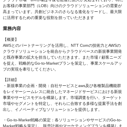
お客様の事業部門（LOB）向けのクラウドソリューションの需要が
高まっています。共創ビジネスのさらなる進化をリードし、最大限
に活用するための重要な役割を担っていただきます
業務内容
【概要】
AWSとのパートナーリングを活用し、NTT Comの技術力とAWSの
クラウドソリューションを統合からクラウドベースの新規事業開発
と既存事業の拡大を担当していただきます。また市場 / 顧客ニーズ
を捉え、戦略的なGo-to-Marketプランを策定し、事業スケールアッ
プの実現を牽引してください。
【詳細】
・新規事業の企画・開発：自社サービスとaws及び各種製品機能群
をレイヤーシームレスに統合したマネージドサービスにおける新規
事業やサービスモデルを構築します。市場調査を行い、ターゲット
市場やセグメントを特定し、それらに合致する多様な提案手法を創
出し、イノベーティブなソリューションを提供します。
・Go-to-Market戦略の策定：各ソリューションやサービスのGo-to-
Market戦略を策定し、販売計画やマーケティングプランを構築しま