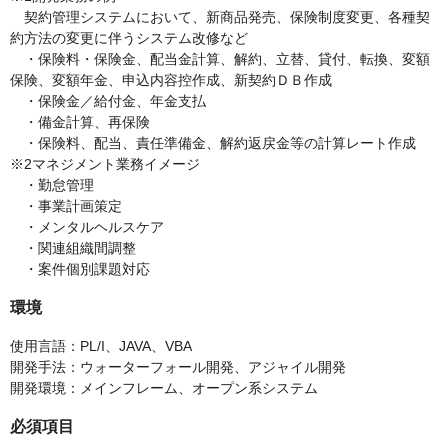
契約管理システムにおいて、新商品発売、保険制度変更、各種契
約方法の変更に伴うシステム改修など
・保険料・保険金、配当金計算、解約、立替、貸付、転換、変額
保険、変額年金、申込内容控作成、新契約ＤＢ作成
・保険金／給付金、年金支払
・備金計算、再保険
・保険料、配当、責任準備金、解約返戻金等の計算レート作成
※2マネジメント業務イメージ
・勤怠管理
・事業計画策定
・メンタルヘルスケア
・関連組織間調整
・案件個別課題対応
環境
使用言語：PL/I、JAVA、VBA
開発手法：ウォーターフォール開発、アジャイル開発
開発環境：メインフレーム、オープン系システム
必須項目