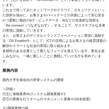
います。
これまで培ってきたネットワークやクラウド、セキュリティといっ
た技術を強みに、お客さまやパートナーとの共創によって安心安全
かつ柔軟に独自のIoT・ビックデータ・AIなどの先進的な技術を
「Re-connect（つなぎなおす）」することで、サステナブルな未来
の実現に貢献していきます。
また、お客さまのデジタルトランスフォーメーション実現に貢献す
る「DX Enabler®」として、ICTの活用によるお客さまの経営課題の
解決やスマートな社会の実現に取り組みます。
多様性のある企業として新たなフェーズを迎えている今、変化を楽
しみながら、一緒に新しいことに挑戦していける方を求めていま
す。
業務内容
国内大手生保会社の所管システムの開発
＜詳細＞
①主に保険業界向けシステム開発業務※1
②①の業務を行うチームのマネジメント業務※2(6名程度)
※1開発業務の例