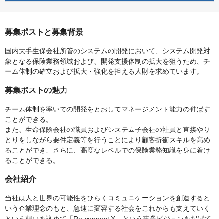
募集ポストと募集背景
国内大手生保会社所管のシステムの開発において、システム開発対
象となる保険業務領域および、開発支援体制の拡大を狙うため、チ
ーム体制の確立および拡大・強化を担える人財を求めています。
募集ポストの魅力
チーム体制を率いての開発をとおしてマネージメント能力の伸ばす
ことができる。
また、生命保険会社の職員およびシステム子会社の社員と直接やり
とりをしながら要件定義等を行うことにより顧客折衝スキルを高め
ることができ、さらに、高度なレベルでの保険業務知識を身に着け
ることができる。
会社紹介
当社は人と世界の可能性をひらくコミュニケーションを創造すると
いう企業理念のもと、急速に変容する社会をこれからも支えていく
という想いを込めて「Re-connect X」という事業ビジョンを掲げて