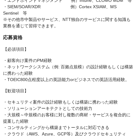
・エンドポイントマネジメント 例）Intune、CLOMO MDM 等
・SIEM/SOAR/XDR 例）Cortex XSIAM、MS
Sentinel 等
※その他市中製品やサービス、NTT独自のサービスに関する知識も
業務を通じて習得できます。
応募資格
【必須項目】
・顧客向け案件のPM経験
・ネットワークシステム（例: 百拠点規模）の設計経験もしくは構築
に携わった経験
・TOEIC800点程度以上の英語能力orビジネスでの英語活用経験。
【歓迎項目】
・セキュリティ案件の設計経験もしくは構築に携わった経験
・ソリューションアーキテクトとしての技術力
・大規模～中規模のお客様に対し複数の商材・サービスを複合的に
提案した経験
・コンサルティングから構築までトータルに対応できる
・クラウド（AWS、Azure、GCP等）及びクラウドセキュリティ