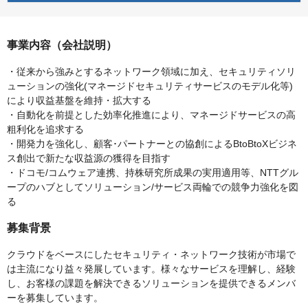
事業内容（会社説明）
・従来から強みとするネットワーク領域に加え、セキュリティソリ
ューションの強化(マネージドセキュリティサービスのモデル化等)
により収益基盤を維持・拡大する
・自動化を前提とした効率化推進により、マネージドサービスの高
粗利化を追求する
・開発力を強化し、顧客･パートナーとの協創によるBtoBtoXビジネ
ス創出で新たな収益源の獲得を目指す
・ドコモ/コムウェア連携、持株研究所成果の実用適用等、NTTグル
ープのハブとしてソリューション/サービス両輪での競争力強化を図
る
募集背景
クラウドをベースにしたセキュリティ・ネットワーク技術が市場で
は主流になり益々発展しています。様々なサービスを理解し、経験
し、お客様の課題を解決できるソリューションを提供できるメンバ
ーを募集しています。