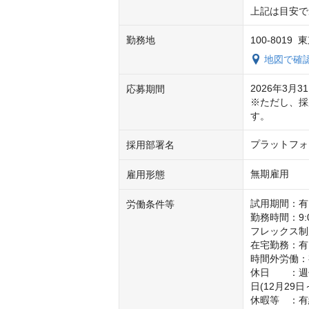
上記は目安で
勤務地
100-801
地図で確
2026年3月31
応募期間
※ただし、採
す。
プラットフォ
採用部署名
無期雇用
雇用形態
試用期間：有
労働条件等
勤務時間：9:0
フレックス制
在宅勤務：有り
時間外労働：
休日　　：週
日(12月29日
休暇等　：有