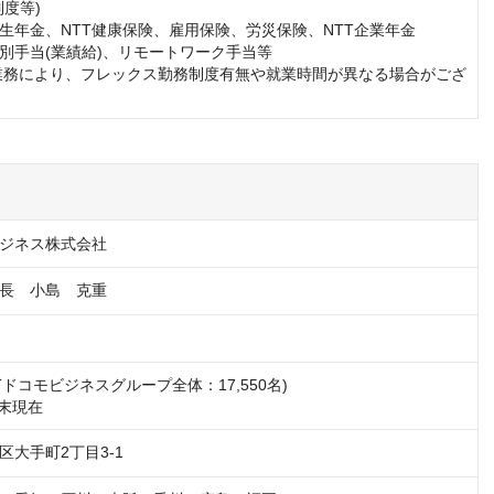
度等)

生年金、NTT健康保険、雇用保険、労災保険、NTT企業年金

別手当(業績給)、リモートワーク手当等

業務により、フレックス勤務制度有無や就業時間が異なる場合がござ
ビジネス株式会社
長　小島　克重
NTTドコモビジネスグループ全体：17,550名) 

月末現在
区大手町2丁目3-1