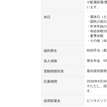
※配属部署/
います。
・週休日（土
休日
・国民の祝日
・年末年始の休
・有給休暇2
・夏季休暇

・その他（休
特別手当（業
福利厚生
厚生年金、N
加入保険
屋内原則禁煙
受動喫煙対策
2026年9月30
応募期間
※ただし、採
す。
ビジネスソリ
採用部署名