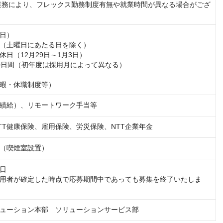
業務により、フレックス勤務制度有無や就業時間が異なる場合がござ
日）

（土曜日にあたる日を除く）

日（12月29日～1月3日）

0日間（初年度は採用月によって異なる）

暇・休職制度等）
績給）、リモートワーク手当等
TT健康保険、雇用保険、労災保険、NTT企業年金
（喫煙室設置）
日

用者が確定した時点で応募期間中であっても募集を終了いたしま
ューション本部　ソリューションサービス部