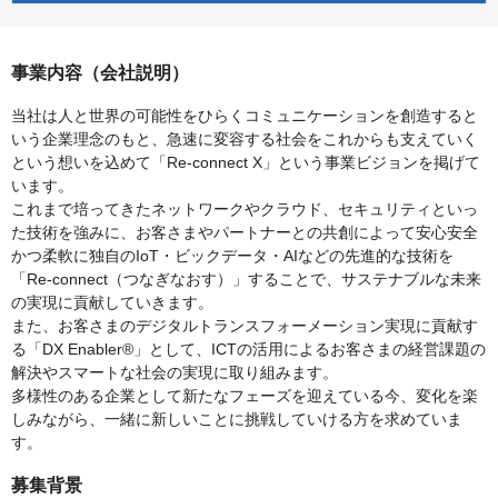
事業内容（会社説明）
当社は人と世界の可能性をひらくコミュニケーションを創造すると
いう企業理念のもと、急速に変容する社会をこれからも支えていく
という想いを込めて「Re-connect X」という事業ビジョンを掲げて
います。
これまで培ってきたネットワークやクラウド、セキュリティといっ
た技術を強みに、お客さまやパートナーとの共創によって安心安全
かつ柔軟に独自のIoT・ビックデータ・AIなどの先進的な技術を
「Re-connect（つなぎなおす）」することで、サステナブルな未来
の実現に貢献していきます。
また、お客さまのデジタルトランスフォーメーション実現に貢献す
る「DX Enabler®」として、ICTの活用によるお客さまの経営課題の
解決やスマートな社会の実現に取り組みます。
多様性のある企業として新たなフェーズを迎えている今、変化を楽
しみながら、一緒に新しいことに挑戦していける方を求めていま
す。
募集背景