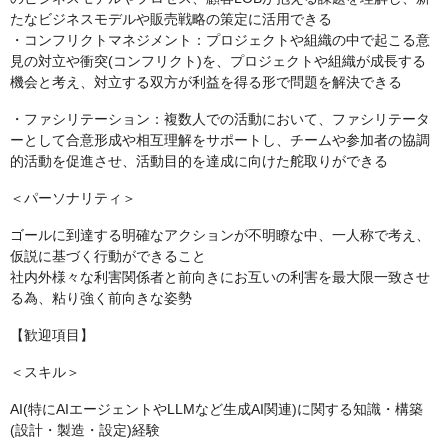
たなビジネスモデルや販売戦略の策定に活用できる
・コンフリクトマネジメント：プロジェクトや組織の中で起こる意
見の対立や衝突(コンフリクト)を、プロジェクトや組織が成長する
機会と考え、対立する双方が利益を得る形で問題を解決できる
・ファシリテーション：複数人での活動において、ファシリテータ
ーとして合意形成や相互理解をサポートし、チームや参加者の協調
的活動を促進させ、活動目的を達成に向けた舵取りができる
＜パーソナリティ＞
ゴールに到達する明確なアクションが不明瞭な中、一人称で考え、
仮説に基づく行動ができること
社内外様々な利害関係者と前向きにお互いの利害を最大限一致させ
る為、粘り強く前向きな姿勢
【歓迎項目】
＜スキル＞
AI(特にAIエージェントやLLMなど生成AI関連)に関する知識・構築
(設計・製造・設定)経験