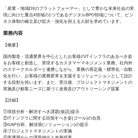
「産業・地域DXのプラットフォーマー」として豊かな未来社会の実
現に向けた重点4領域の1つであるデジタルBPO領域について、ビジ
ネス体制の確立及び拡大・強化を担える人財を求めています。
業務内容
【概要】
国内製造・流通業界を中心としたお客様のITインフラのあるべき姿
をお客様と創造し、実現するカスタマーマネジメント業務。社内外
のステークホルダーと連携しながら、業務の再定義・標準化・自動
化を行い、お客様の業務変革を支援するソリューションとして設計
する役割を担います。また、受注後、プロジェクトマネジメントの
実施及び顧客ニーズに基づく改善及びアウトソーシング提案
【詳細】
①現状分析・解決すべき課題(仮説)提示
②ITインフラに関する目指すべき姿(ゴール)の合意
③GAP分析、解決策(ソリューション)の提示
④プロジェクトマネジメントの実施
⑤実運用からの課題抽出と改善提案