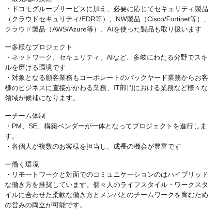
・ドコモグループサービスに加え、必要に応じてセキュリティ製品
（クラウドセキュリティ/EDR等）、NW製品（Cisco/Fortinet等）、
クラウド製品（AWS/Azure等）、AIを使った製品も取り扱います
ー多様なプロジェクト
・ネットワーク、セキュリティ、AIなど、多岐にわたる分野でスキ
ルを磨ける環境です
・対象となる顧客業務もコーポレートのバックヤード業務からお客
様のビジネスに直接かかわる業務、IT部門における業務など様々な
領域が候補になります。
ーチーム体制
・PM、SE、構築ベンダーが一体となってプロジェクトを進行しま
す。
・各個人が複数のお客様を担当し、成長の機会が豊富です
ー働く環境
・リモートワークと対面でのコミュニケーションのはハイブリッド
な働き方を推奨しています。個々人のライフスタイル・ワークスタ
イルに合わせた柔軟な働き方とメンバとのチームワークを育むため
の営みの両立が可能です。