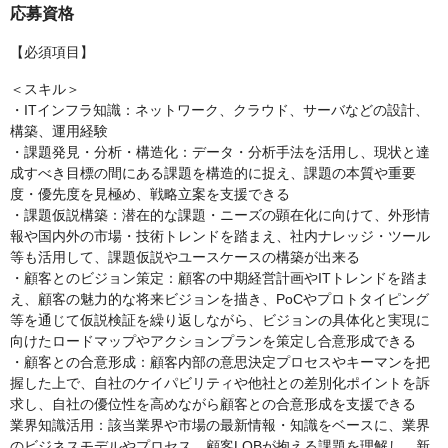
応募資格
【必須項目】
＜スキル＞
・ITインフラ知識：ネットワーク、クラウド、サーバなどの設計、
構築、運用経験
・課題発見・分析・構造化：データ・分析手法を活用し、現状と達
成すべき目標の間にある課題を構造的に捉え、課題の本質や重要
度・優先度を見極め、戦略立案を支援できる
・課題仮説構築：潜在的な課題・ニーズの顕在化に向けて、外形情
報や国内外の市場・技術トレンドを踏まえ、社内ナレッジ・ツール
等も活用して、課題仮説やユースケースの構築が出来る
・顧客とのビジョン策定：顧客の中期経営計画やITトレンドを踏ま
え、顧客の魅力的な将来ビジョンを描き、PoCやプロトタイピング
等を通じて仮説検証を繰り返しながら、ビジョンの具体化と実現に
向けたロードマップやアクションプランを策定し合意形成できる
・顧客との合意形成：顧客内部の意思決定プロセスやキーマンを把
握した上で、自社のケイパビリティや他社との差別化ポイントを訴
求し、自社の優位性を高めながら顧客との合意形成を支援できる
業界知識活用：該当業界や市場の最新情報・知識をベースに、業界
のビジネスモデルやプロセス、顧客LOBが抱える課題を理解し、新