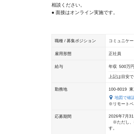
相談ください。
● 面接はオンライン実施です。
職種 / 募集ポジション
コミュニケー
雇用形態
正社員
給与
年収
500万円
上記は目安で
勤務地
100-801
地図で確
※リモートベ
2026年7月31
応募期間
　※ただし、
す。