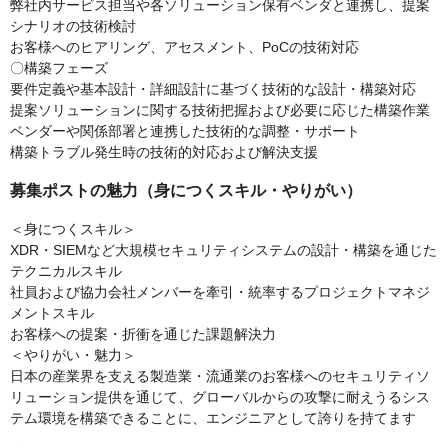
弊社内サービス担当や各ソリューション保有ベンダと連携し、提案
シナリオの技術検討
お客様へのヒアリング、アセスメント、PoCの技術対応
〇構築フェーズ
要件定義や基本設計・詳細設計に基づく技術的な設計・構築対応
提案ソリューションに関する技術把握および必要に応じた構築作業
ベンダーや関係部署と連携した技術的な調整・サポート
構築トラブル発生時の技術的対応および解決支援
募集ポストの魅力（身につくスキル・やりがい）
＜身につくスキル＞
XDR・SIEMなど大規模セキュリティシステムの設計・構築を通じた
テクニカルスキル
社員および協力会社メンバーを牽引・統率するプロジェクトマネジ
メントスキル
お客様への提案・折衝を通じた課題解決力
＜やりがい・魅力＞
日本の産業界を支える製造業・流通業のお客様へのセキュリティソ
リューション提供を通じて、グローバルからの攻撃に耐えうるシス
テム環境を構築できることに、エンジニアとして誇りを持てます