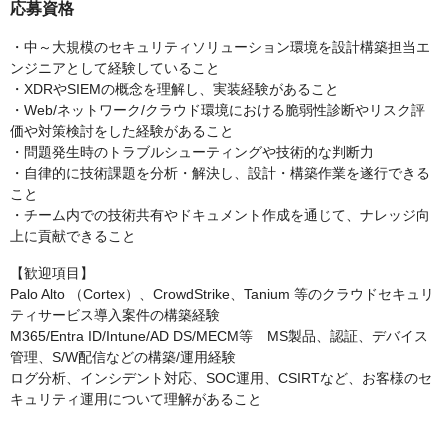
応募資格
・中～大規模のセキュリティソリューション環境を設計構築担当エ
ンジニアとして経験していること
・XDRやSIEMの概念を理解し、実装経験があること
・Web/ネットワーク/クラウド環境における脆弱性診断やリスク評
価や対策検討をした経験があること
・問題発生時のトラブルシューティングや技術的な判断力
・自律的に技術課題を分析・解決し、設計・構築作業を遂行できる
こと
・チーム内での技術共有やドキュメント作成を通じて、ナレッジ向
上に貢献できること
【歓迎項目】
Palo Alto （Cortex）、CrowdStrike、Tanium 等のクラウドセキュリ
ティサービス導入案件の構築経験
M365/Entra ID/Intune/AD DS/MECM等 MS製品、認証、デバイス
管理、S/W配信などの構築/運用経験
ログ分析、インシデント対応、SOC運用、CSIRTなど、お客様のセ
キュリティ運用について理解があること