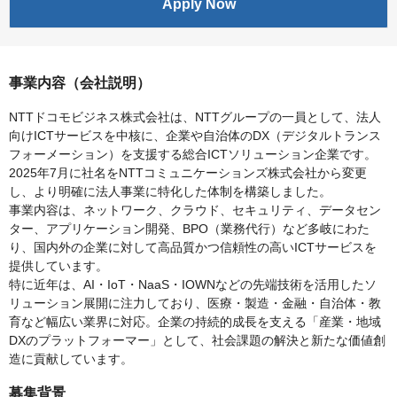
Apply Now
事業内容（会社説明）
NTTドコモビジネス株式会社は、NTTグループの一員として、法人
向けICTサービスを中核に、企業や自治体のDX（デジタルトランス
フォーメーション）を支援する総合ICTソリューション企業です。
2025年7月に社名をNTTコミュニケーションズ株式会社から変更
し、より明確に法人事業に特化した体制を構築しました。
事業内容は、ネットワーク、クラウド、セキュリティ、データセン
ター、アプリケーション開発、BPO（業務代行）など多岐にわた
り、国内外の企業に対して高品質かつ信頼性の高いICTサービスを
提供しています。
特に近年は、AI・IoT・NaaS・IOWNなどの先端技術を活用したソ
リューション展開に注力しており、医療・製造・金融・自治体・教
育など幅広い業界に対応。企業の持続的成長を支える「産業・地域
DXのプラットフォーマー」として、社会課題の解決と新たな価値創
造に貢献しています。
募集背景