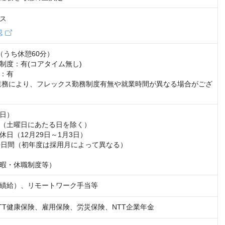
ス
認
30（うち休憩60分）

制度：有(コアタイム無し)

：有

業務により、フレックス勤務制度有無や就業時間が異なる場合がござ
日）

（土曜日にあたる日を除く）

日（12月29日～1月3日）

0日間（初年度は採用月によって異なる）

暇・休職制度等）
績給）、リモートワーク手当等
TT健康保険、雇用保険、労災保険、NTT企業年金