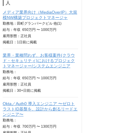
人
メディア業界向け（MediaOverIP）大規
模NW構築プロジェクトマネージャ
勤務地：田町グランパークビル 他(1)
給与：
年収
650万円 〜 1000万円
雇用形態：正社員
掲載日：
1日
前に掲載
業界・業種問わず、お客様案件(クラウ
ド・セキュリティ)におけるプロジェク
トマネージャー/システムエンジニア
勤務地：
給与：
年収
650万円 〜 1000万円
雇用形態：正社員
掲載日：
30+日
前に掲載
Okta／Auth0 導入エンジニア 〜ゼロト
ラストID基盤を、設計から創るリードエ
ンジニア〜
勤務地：
給与：
年収
700万円 〜 1300万円
雇用形態：正社員