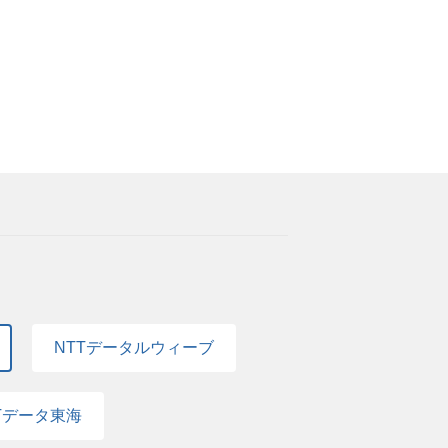
前提とした業務変革を推進できる人財の育成
はますます高まっており、当社の事業規模・
、他者や組織、ひいてはIT・テクノロジ業
NTTデータルウィーブ
Tデータ東海