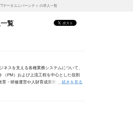
TTデータユニバーシティ の求人一覧
人一覧
育成ビジネスを支える各種業務システムについて、
ト（PM）および上流工程を中心とした役割
続きを見る
め、教育・研修運営や人財育成業務を支える複数
機能改善や刷新、業務高度化に向けたプロジ
対する運用管理、問い合わせ対応、障害対応、
ムの開発・機能改善プロジェクト推進（PM
ジェクト全体をリードします。 ■次期人財
化に向けた検討を担当します。人財育成の高度化
を整理した上で、システム要件として具体化
がら、設計レビュー、成果物確認、スケジュ