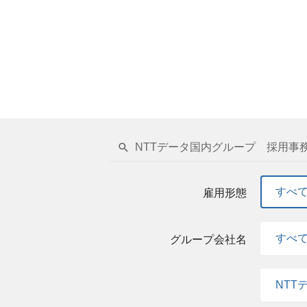
方も大きく変わり、ITスキルのみならず、
が、これまで以上に重要となっています。
組織規模も拡大・成長を続けています。これ
界全体の発展に貢献することに、私たちと
NTTデータ国内グループ 採用事
すべ
雇用形態
すべ
グループ会社名
NTT