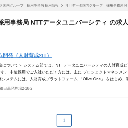
ータ国内グループ 採用事務局 採用情報
NTTデータ国内グループ 採用事務局 N
採用事務局 NTTデータユニバーシティ の求
開発（人財育成×IT）
＜担当業務について＞ システム部では、NTTデータユニバーシティの人財
す。 中途採用でご入社いただく方には、主に プロジェクトマネジメン
システムには、人財育成プラットフォーム 「Olive One」 をはじ
、これらのシステムについて、既存システムの安定運用を行いながら、
都目黒区駒場2-18-2
当業務＞ ■現行システムの保守・運用管理 稼働中の業務システムに
を安定稼働させるとともに、継続的な改善を推進します。 ■業務システ
るプロジェクトについて、計画立案、進捗・品質・コスト管理など、プロ
連業務 Olive Oneに関する開発・改善案件の推進や、運用・機能高度
 人財戦略・人財開発部門や業務担当者と連携し、業務課題や改善要望
1
となります。 ■開発ベンダーコントロール 外部ベンダーと連携しな