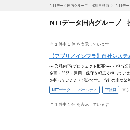
NTTデータ国内グループ 採用事務局
NTTデ
NTTデータ国内グループ 
全 1 件中 1 件 を表示しています
【アプリ／インフラ】自社システム
--- 業務内容(プロジェクト概要)--- 
企画・開発・運用・保守を幅広く担っていま
を担っていただく想定です。 当社の主な業務
のシステムがあります。本ポジションでは
NTTデータユニバーシティ
正社員
東京
ェクトを推進していただきます。 ＜主な担
運用改善の検討などを担当します。システム
全 1 件中 1 件 を表示しています
／PL） 新規開発や機能追加・刷新に関す
育成プラットフォーム（Olive One）関
をITで支える取り組みの一端を担います。
します。業務理解に基づいた上流工程が中心