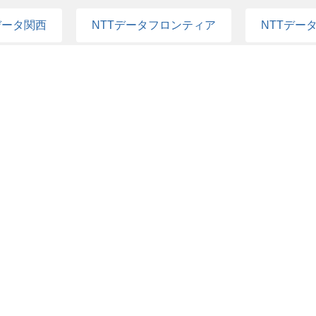
データ関西
NTTデータフロンティア
NTTデー
イエスフィット
NTTデータビジネスブレインズ
データ中国
NTTデータ北海道
NTTデータ九州
ステック
NTTデータ北陸
NTTデータだいち
1
件の検索結果を表示する
ータ国内グループ 採用事務局 採用情報
NTTデータ国内グループ 採用事務局 N
HRMOS利用基本規