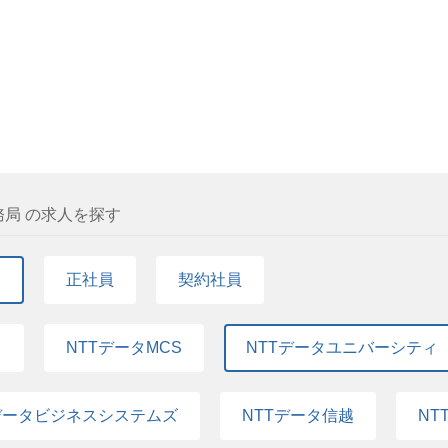
ビジネススキルやマネジメントスキル、さらには生成AIなどの新技術を
 こうした変化の激しい環境下で、人財開発領域の果たす役割と重要性
までのご経験を活かし、自身のキャリアの幅を広げながら成長を実現し
一緒にチャレンジしてみませんか。
務局 の求人を探す
て
正社員
契約社員
て
NTTデータMCS
NTTデータユニバーシティ
データビジネスシステムズ
NTTデータ信越
NT