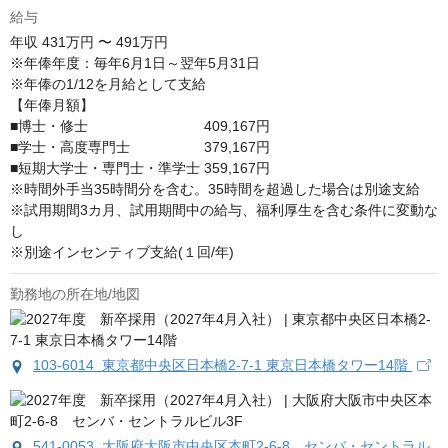
給与
年収
431万円 〜 491万円
※年俸年度：毎年6月1日～翌年5月31日

※年俸の1/12を月給として支給

【年俸月額】

■博士・修士　　　　　　　　 409,167円

■学士・高度専門士　　　　　 379,167円

■短期大学士・専門士・準学士 359,167円

※時間外手当35時間分を含む。35時間を超過した場合は別途支給

※試用期間3カ月、試用期間中の給与、福利厚生を含む条件に変動な
し

※別途インセンティブ支給(１回/年)
勤務地の所在地/地図
103-6014 東京都中央区日本橋2-7-1 東京日本橋タワー14階
541-0053 大阪府大阪市中央区本町2-6-8 センバ・セントラル