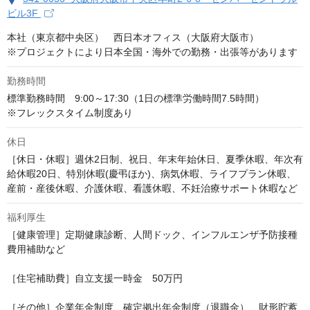
ビル3F
本社（東京都中央区）　西日本オフィス（大阪府大阪市）

※プロジェクトにより日本全国・海外での勤務・出張等があります
勤務時間
標準勤務時間　9:00～17:30（1日の標準労働時間7.5時間）

※フレックスタイム制度あり
休日
［休日・休暇］週休2日制、祝日、年末年始休日、夏季休暇、年次有
給休暇20日、特別休暇(慶弔ほか)、病気休暇、ライフプラン休暇、
産前・産後休暇、介護休暇、看護休暇、不妊治療サポート休暇など
福利厚生
［健康管理］定期健康診断、人間ドック、インフルエンザ予防接種
費用補助など

［住宅補助費］自立支援一時金　50万円

［その他］企業年金制度、確定拠出年金制度（退職金）、財形貯蓄