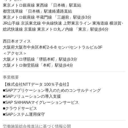
東京メトロ銀座線 東西線 「日本橋」駅直結

都営浅草線 「日本橋」駅連絡通路直結

東京メトロ銀座線 半蔵門線 「三越前」駅徒歩3分

JR山手線 京浜東北線 中央線快速 上野東京ライン 東海道線 横須賀･
総武快速線 京葉線 東京メトロ丸ノ内線 「東京」駅徒歩6分

西日本オフィス

大阪府大阪市中央区本町2-6-8 センバセントラルビル3F

＜アクセス＞

大阪メトロ堺筋線「堺筋本町」駅徒歩3分

事業概要
【株式会社NTTデータ 100％子会社】

■SAPアプリケーション導入のためのコンサルティング

■SAPソリューションの導入支援

■SAP S/4HANAマイグレーションサービス

■クラウドサービス

■SAPシステム運用保守
労働施策総合推進法に基づく情報公開