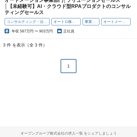
オートメーション事業部門│ソリューションセールス
│【未経験可】AI・クラウド型RPAプロダクトのコンサル
ティングセールス
コンサルティング・法人営業
オートロ株式会社
事業部門
オートメーション
年収
587万円 〜 903万円
正社員
3 件 を表示（全 3 件）
1
オープングループ株式会社の求人一覧 をシェアしましょう