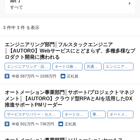
部門
すべて
3 件中 3 件 を表示
エンジニアリング部門│フルスタックエンジニア
│【AUTORO】Webサービスにとどまらず、多種多様なプ
ロダクト開発に携われる
エンジニアリング・設計開発
オートロ株式会社
共通部門
エンジニアリング
年収
587万円 〜 1036万円
正社員
オートメーション事業部門│サポート/プロジェクトマネジ
メント│【AUTORO】クラウド型RPAとAIを活用したDX
推進サポートPMリーダー
サービスデリバリー・カスタマーサクセス
オートロ株式会社
事業部門
オートメーション
年収
501万円 〜 736万円
正社員