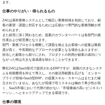
ます。
仕事のやりがい・得られるもの
ZACは基幹業務システムとして幅広い業務領域を包括しており、顧
客の要望・課題に対応するためには広範かつ専門的な業務理解が求
められます。
また経営に深く関わるため、提案のカウンターパートは各部門の責
任者および経営層となります。
部門・業務プロセスを横断して課題を抱えるお客様への提案は難易
度が高く、中長期的なアプローチが必要となる場合もありますが、
担当した顧客から頼りにされ、プロダクトの利用が顧客の成功につ
ながった時は大きな達成感を味わうことができます。
弊社ZACはSaaS形式で提供されるERPですが、規模の大きなシステ
ムを初期費用を抑えて導入し、その後活用範囲を広げる「エンター
プライズ領域×SaaS型ERP」の提案スキル・スキームはまだまだ確
立されていません。あなたが現場で培うスキルは極めて希少性が高
く、SaaS市場において代替の効かない「市場価値の高いビジネスパ
ーソン」へとキャリアアップできる環境です。
仕事の環境