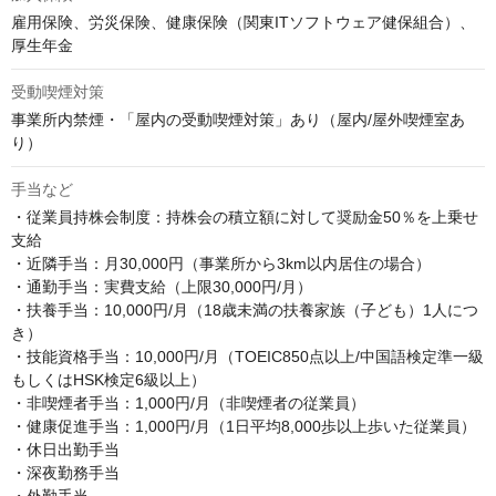
雇用保険、労災保険、健康保険（関東ITソフトウェア健保組合）、
厚生年金
受動喫煙対策
事業所内禁煙・「屋内の受動喫煙対策」あり（屋内/屋外喫煙室あ
り）
手当など
・従業員持株会制度：持株会の積立額に対して奨励金50％を上乗せ
支給

・近隣手当：月30,000円（事業所から3km以内居住の場合）

・通勤手当：実費支給（上限30,000円/月）

・扶養手当：10,000円/月（18歳未満の扶養家族（子ども）1人につ
き）

・技能資格手当：10,000円/月（TOEIC850点以上/中国語検定準一級
もしくはHSK検定6級以上）

・非喫煙者手当：1,000円/月（非喫煙者の従業員）

・健康促進手当：1,000円/月（1日平均8,000歩以上歩いた従業員）

・休日出勤手当

・深夜勤務手当
