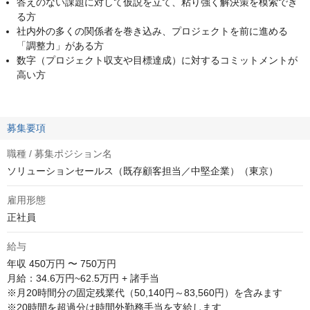
答えのない課題に対して仮説を立て、粘り強く解決策を模索でき
る方
社内外の多くの関係者を巻き込み、プロジェクトを前に進める
「調整力」がある方
数字（プロジェクト収支や目標達成）に対するコミットメントが
高い方
募集要項
職種 / 募集ポジション名
ソリューションセールス（既存顧客担当／中堅企業）（東京）
雇用形態
正社員
給与
年収
450万円 〜 750万円
月給：34.6万円~62.5万円 + 諸手当

※月20時間分の固定残業代（50,140円～83,560円）を含みます

※20時間を超過分は時間外勤務手当を支給します
