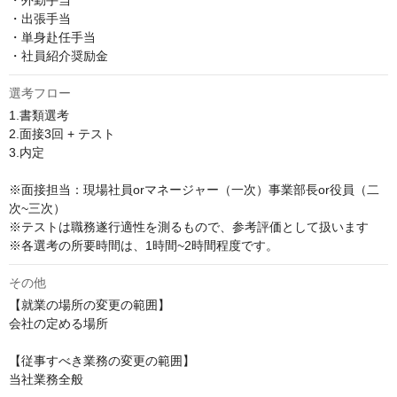
・外勤手当

・出張手当

・単身赴任手当

・社員紹介奨励金
選考フロー
1.書類選考

2.面接3回 + テスト

3.内定

※面接担当：現場社員orマネージャー（一次）事業部長or役員（二
次~三次）

※テストは職務遂行適性を測るもので、参考評価として扱います

※各選考の所要時間は、1時間~2時間程度です。
その他
【就業の場所の変更の範囲】

会社の定める場所

【従事すべき業務の変更の範囲】

当社業務全般