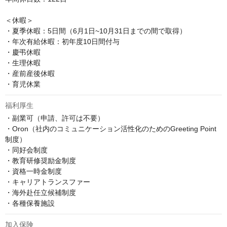
＜休暇＞

・夏季休暇：5日間（6月1日~10月31日までの間で取得）

・年次有給休暇：初年度10日間付与

・慶弔休暇

・生理休暇

・産前産後休暇

・育児休業
福利厚生
・副業可（申請、許可は不要）

・Oron（社内のコミュニケーション活性化のためのGreeting Point
制度）

・同好会制度

・教育研修奨励金制度

・資格一時金制度

・キャリアトランスファー

・海外赴任立候補制度

・各種保養施設
加入保険