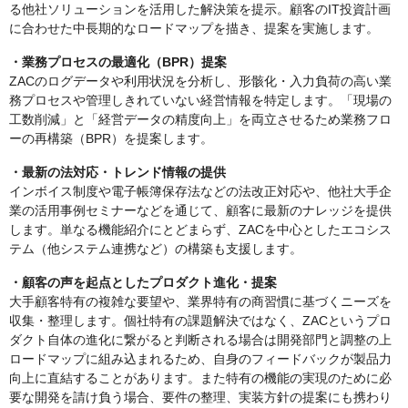
る他社ソリューションを活用した解決策を提示。顧客のIT投資計画
に合わせた中長期的なロードマップを描き、提案を実施します。
・業務プロセスの最適化（BPR）提案
ZACのログデータや利用状況を分析し、形骸化・入力負荷の高い業
務プロセスや管理しきれていない経営情報を特定します。「現場の
工数削減」と「経営データの精度向上」を両立させるため業務フロ
ーの再構築（BPR）を提案します。
・最新の法対応・トレンド情報の提供
インボイス制度や電子帳簿保存法などの法改正対応や、他社大手企
業の活用事例セミナーなどを通じて、顧客に最新のナレッジを提供
します。単なる機能紹介にとどまらず、ZACを中心としたエコシス
テム（他システム連携など）の構築も支援します。
・顧客の声を起点としたプロダクト進化・提案
大手顧客特有の複雑な要望や、業界特有の商習慣に基づくニーズを
収集・整理します。個社特有の課題解決ではなく、ZACというプロ
ダクト自体の進化に繋がると判断される場合は開発部門と調整の上
ロードマップに組み込まれるため、自身のフィードバックが製品力
向上に直結することがあります。また特有の機能の実現のために必
要な開発を請け負う場合、要件の整理、実装方針の提案にも携わり