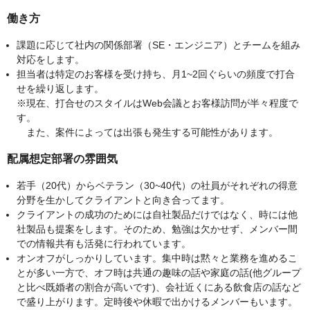
働き方
課題に応じて社内の関係部署（SE・エンジニア）とチームを組み
対応をします。
担当者は特定のお客様を受け持ち、月1~2回ぐらいの頻度で打合
せを繰り返します。
※現在、打合せのスタイルはWeb会議とお客様訪問が半々程度で
す。
また、案件によっては出張も発生する可能性があります。
配属想定部署の雰囲気
若手（20代）からベテラン（30~40代）の社員がそれぞれの得意
分野を生かしてクライアントと向き合ってます。
クライアントの成功のためには自社製品だけではなく、時には他
社製品も提案をします。そのため、勉強は欠かせず、メンバー間
での情報共有も活発に行われています。
オンオフがしっかりしています。集中時は黙々と業務を進めるこ
とが多い一方で、オフ時は共通の趣味の話や家庭の話(他グループ
と比べ既婚者の割合が高いです)、会社近くにある飲食店の話など
で盛り上がります。定時後や休暇で出かけるメンバーもいます。