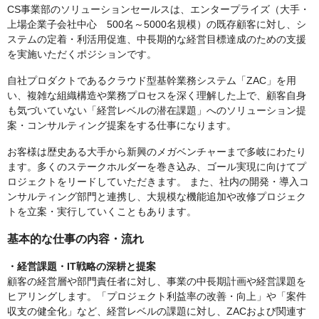
CS事業部のソリューションセールスは、エンタープライズ（大手・
上場企業子会社中心 500名～5000名規模）の既存顧客に対し、シ
ステムの定着・利活用促進、中長期的な経営目標達成のための支援
を実施いただくポジションです。
自社プロダクトであるクラウド型基幹業務システム「ZAC」を用
い、複雑な組織構造や業務プロセスを深く理解した上で、顧客自身
も気づいていない「経営レベルの潜在課題」へのソリューション提
案・コンサルティング提案をする仕事になります。
お客様は歴史ある大手から新興のメガベンチャーまで多岐にわたり
ます。多くのステークホルダーを巻き込み、ゴール実現に向けてプ
ロジェクトをリードしていただきます。 また、社内の開発・導入コ
ンサルティング部門と連携し、大規模な機能追加や改修プロジェク
トを立案・実行していくこともあります。
基本的な仕事の内容・流れ
・経営課題・IT戦略の深耕と提案
顧客の経営層や部門責任者に対し、事業の中長期計画や経営課題を
ヒアリングします。「プロジェクト利益率の改善・向上」や「案件
収支の健全化」など、経営レベルの課題に対し、ZACおよび関連す