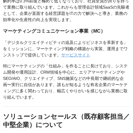
解約率は0.3%前後と極めて低くなっており、社員全員が誇りを持っ
て業務に取り組んでいます。これからも管理会計領域SaaSの先駆者
として、企業が直面する経営課題をITの力で解決へと導き、業務の
効率化や生産性の向上を実現します。
マーケティングコミュニケーション事業（MC）
「デジタルクリエイティビティの追及によりビジネスを革新する」
をミッションに、マーケティング戦略の構築から実装、運用までワ
ンストップで提供しています。
サービスサイト
特にマーケティングの「仕組み」を作ることに長けており、システ
ム開発や運用設計、CRM領域を中心に、エリアマーケティングや
SEO/AIO、クリエイティブ、SNS施策などの中長期で継続的な企
画〜実行に自信があります。誰もが知るような有名企業のマーケテ
ィングに多く関わっており、幅広くやりがいを感じながら業務に取
り組んでいます。
ソリューションセールス（既存顧客担当／
中堅企業）について