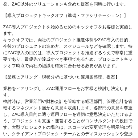
発、ZAC以外のソリューションも含めた提案を同時に行います。
【導入プロジェクトキックオフ（準備・ファシリテーション）】
ZAC導入プロジェクトを始めるためのキックオフをお客様と実施し
ます。
キックオフでは、両社のプロジェクト推進体制やZAC導入の目的、
今後のプロジェクトの進め方、スケジュールなどを確認します。特
にZAC導入の目的は、導入プロジェクトを推進するうえで非常に重
要であり、最優先で達成すべき事項であるため、プロジェクトキッ
クオフ時点で両社の認識を確実に合わせる必要があります。
【業務ヒアリング・現状分析に基づいた運用案整理、提案】
業務をヒアリングし、ZAC運用フローをお客様と検討し決定しま
す。
検討時は、営業部門や財務会計を管轄する経理部門、管理会計を管
轄するマネジメント層から意見を収集します。各部門の意見を尊重
し、ZAC導入目的に適う運用フローを適切に意思決定いただけるよ
う、プロジェクトを支援・運営することがコンサルタントの役目で
す。大型プロジェクトの場合は、スコープの変更管理を明示的に行
い、クライアントプロジェクトチームとのディスカッションや交渉