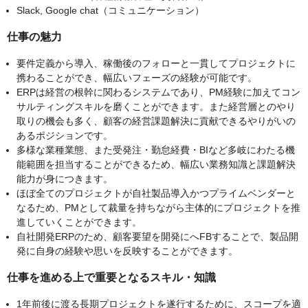
Slack, Google chat（コミュニケーション）
仕事の魅力
要件定義から導入、稼働後のフォローと一貫してプロジェクトに
携わることができ、幅広いフェーズの経験が可能です。
ERPは経営の根幹に関わるシステムであり、PM経験に加えてコン
サルティングスキルを磨くことができます。また経営層とのやり
取りの機会も多く、顧客の経営課題解決に貢献できるやりがいの
あるポジションです。
多様な業種業態、また受発注・勤怠経費・BIなど多岐にわたる機
能範囲を担当することができるため、幅広い業務知識と課題解決
能力が身につきます。
ほぼ全てのプロジェクトが自社製品導入かつプライムベンダーと
なるため、PMとして裁量を持ちながら主体的にプロジェクトを推
進していくことができます。
自社開発ERPのため、顧客要望を開発にへFBすることで、製品開
発に自身の経験や思いを反映することができます。
仕事を進める上で重要となるスキル・知識
1年前後に渡る長期プロジェクトを遂行するために、スコープを適