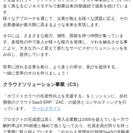
全く異なるビジネスモデルで創業以来26期連続で成長を続けていま
す。
様々なアプローチを通じて、企業が抱える様々な課題に応え、その
企業価値が最大限に高まるような未来を実現します。
オロには、さまざまな能力、個性、国籍を持つ仲間が集っていま
す。多様性の中で各人が様々な能力を発揮し、それを融合させる事
により、大きな力へと変えて新たなサービスやソリューションを生
み出し、提供しています。
世界に誇れる企業を創り、より多くの幸せ、喜びを提供する。
一緒に世界のオロを作りましょう！
クラウドソリューション事業（CS）
「ホワイトカラーの生産性向上を支援する」をミッションに、自社
開発のクラウドSaaS ERP「ZAC」の提供とコンサルティングを行
っています。
サービスサイト
プロダクトの完成度は高く、導入企業数は1000を超えている一方で
解約率は0.3%前後と極めて低くなっており、社員全員が誇りを持っ
て業務に取り組んでいます。これからも管理会計領域SaaSの先駆者