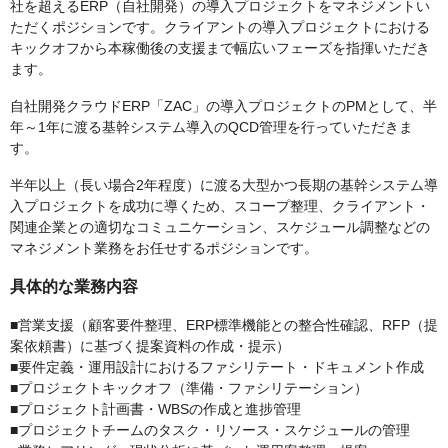
社を超えるERP（自社開発）の導入プロジェクトをマネジメントい
ただくポジションです。クライアントの導入プロジェクトにおける
キックオフから本稼働後の支援まで幅広いフェーズを指揮いただき
ます。
自社開発クラウドERP「ZAC」の導入プロジェクトのPMとして、半
年～1年に渡る基幹システム導入のQCD管理を行っていただきま
す。
半年以上（長い場合2年程度）に渡る大型かつ長期の基幹システム導
入プロジェクトを成功に導くため、スコープ整理、クライアント・
関連企業との適切なコミュニケーション、スケジュール調整などの
マネジメント業務をお任せするポジションです。
具体的な業務内容
■営業支援（顧客要件整理、ERP標準機能との整合性確認、RFP（提
案依頼書）に基づく提案資料の作成・提示）
■要件定義・運用設計におけるファシリテート・ドキュメント作成
■プロジェクトキックオフ（準備・ファシリテーション）
■プロジェクト計画書・WBSの作成と進捗管理
■プロジェクトチームのタスク・リソース・スケジュールの管理