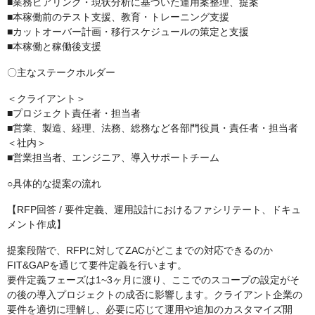
■業務ヒアリング・現状分析に基づいた運用案整理、提案
■本稼働前のテスト支援、教育・トレーニング支援
■カットオーバー計画・移行スケジュールの策定と支援
■本稼働と稼働後支援
〇主なステークホルダー
＜クライアント＞
■プロジェクト責任者・担当者
■営業、製造、経理、法務、総務など各部門役員・責任者・担当者
＜社内＞
■営業担当者、エンジニア、導入サポートチーム
○具体的な提案の流れ
【RFP回答 / 要件定義、運用設計におけるファシリテート、ドキュ
メント作成】
提案段階で、RFPに対してZACがどこまでの対応できるのか
FIT&GAPを通じて要件定義を行います。
要件定義フェーズは1~3ヶ月に渡り、ここでのスコープの設定がそ
の後の導入プロジェクトの成否に影響します。クライアント企業の
要件を適切に理解し、必要に応じて運用や追加のカスタマイズ開