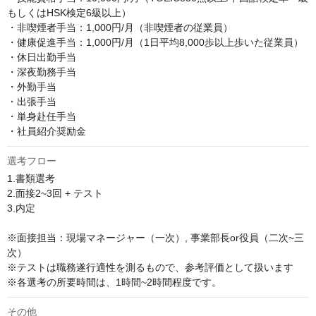
もしくはHSK検定6級以上）

・非喫煙者手当：1,000円/月（非喫煙者の従業員）

・健康促進手当：1,000円/月（1日平均8,000歩以上歩いた従業員）

・休日出勤手当

・深夜勤務手当

・外勤手当

・出張手当

・単身赴任手当

・社員紹介奨励金
選考フロー
1.書類選考

2.面接2~3回 + テスト

3.内定

※面接担当：現場マネージャー（一次）, 事業部長or役員（二次~三
次）

※テストは職務遂行適性を測るもので、参考評価として扱います

※各選考の所要時間は、1時間~2時間程度です。
その他