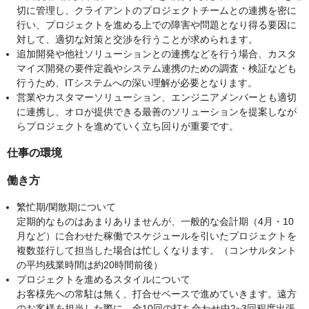
切に管理し、クライアントのプロジェクトチームとの連携を密に
行い、プロジェクトを進める上での障害や問題となり得る要因に
対して、適切な対策と交渉を行うことが求められます。
追加開発や他社ソリューションとの連携などを行う場合、カスタ
マイズ開発の要件定義やシステム連携のための調査・検証なども
行うため、ITシステムへの深い理解が必要となります。
営業やカスタマーソリューション、エンジニアメンバーとも適切
に連携し、オロが提供できる最善のソリューションを提案しなが
らプロジェクトを進めていく立ち回りが重要です。
仕事の環境
働き方
繁忙期/閑散期について
定期的なものはあまりありませんが、一般的な会計期（4月・10
月など）に合わせた稼働でスケジュールを引いたプロジェクトを
複数並行して担当した場合は忙しくなります。（コンサルタント
の平均残業時間は約20時間前後）
プロジェクトを進めるスタイルについて
お客様先への常駐は無く、打合せベースで進めていきます。遠方
のお客様を担当した際に、全10回の打ち合わせ中2~3回程度出張