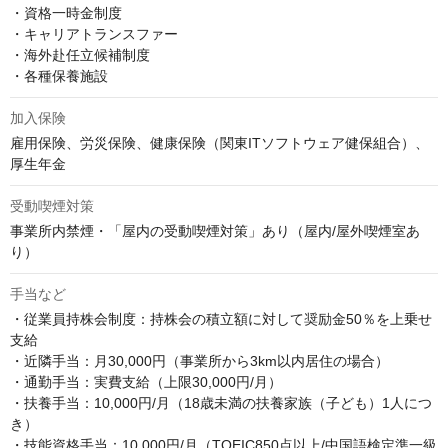
・資格一時金制度

・キャリアトランスファー

・海外赴任立候補制度

・各種保養施設
加入保険
雇用保険、労災保険、健康保険（関東ITソフトウェア健保組合）、
厚生年金
受動喫煙対策
事業所内禁煙・「屋内の受動喫煙対策」あり（屋内/屋外喫煙室あ
り）
手当など
・従業員持株会制度：持株会の積立額に対して奨励金50％を上乗せ
支給

・近隣手当：月30,000円（事業所から3km以内居住の場合）

・通勤手当：実費支給（上限30,000円/月）

・扶養手当：10,000円/月（18歳未満の扶養家族（子ども）1人につ
き）

・技能資格手当：10,000円/月（TOEIC850点以上/中国語検定準一級