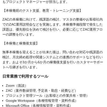
もプロジェクトマネージャーが担当します。
【本稼働前のテスト支援、教育・トレーニング支援】
ZACの本稼働に向けて、残課題の検討、マスタの整備やお客様社内
でのZAC運用説明会などを実施します。本稼働準備段階で発生した
課題は、優先順位を決めて検討を行い、必要に応じてZAC運用フロ
ーの調整を行います。
【本稼働と稼働後支援】
無事本稼働を迎えることが出来た後は、問い合わせ対応や残課題の
検討、月次締め処理や関連システムとの連携のサポートなどを行い
ます。およそ3か月から6か月の稼働後支援を行いカスタマーサポー
トへ引継ぎを行います。
日常業務で利用するツール
Zoom（面談）
ZAC（案件数値管理, 予定表・勤怠・経費など）
プロジェクト管理ツール（お客様との作業共有・管理）
Google Workspase（各種情報管理・資料作成）
Microsoft Office（各種情報管理・資料作成）