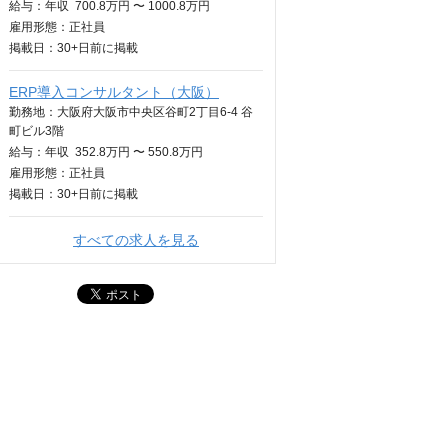
給与：
年収
700.8万円 〜 1000.8万円
雇用形態：正社員
掲載日：
30+日
前に掲載
ERP導入コンサルタント（大阪）
勤務地：大阪府大阪市中央区谷町2丁目6-4 谷
町ビル3階
給与：
年収
352.8万円 〜 550.8万円
雇用形態：正社員
掲載日：
30+日
前に掲載
すべての求人を見る