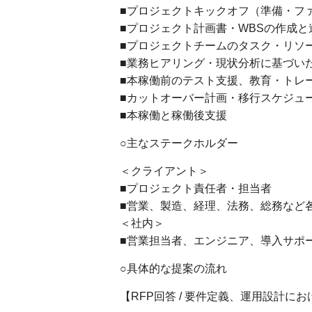
■プロジェクトキックオフ（準備・フ
■プロジェクト計画書・WBSの作成と
■プロジェクトチームのタスク・リソ
■業務ヒアリング・現状分析に基づい
■本稼働前のテスト支援、教育・トレ
■カットオーバー計画・移行スケジュ
■本稼働と稼働後支援
○主なステークホルダー
＜クライアント＞
■プロジェクト責任者・担当者
■営業、製造、経理、法務、総務など
＜社内＞
■営業担当者、エンジニア、導入サポ
○具体的な提案の流れ
【RFP回答 / 要件定義、運用設計