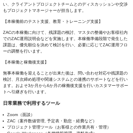
い、クライアントプロジェクトチームとのディスカッションや交渉
もプロジェクトマネージャーが担当します。
【本稼働前のテスト支援、教育・トレーニング支援】
ZACの本稼働に向けて、残課題の検討、マスタの整備やお客様社内
でのZAC運用説明会などを実施します。本稼働準備段階で発生した
課題は、優先順位を決めて検討を行い、必要に応じてZAC運用フロ
ーの調整を行います。
【本稼働と稼働後支援】
無事本稼働を迎えることが出来た後は、問い合わせ対応や残課題の
検討、月次締め処理や関連システムとの連携のサポートなどを行い
ます。およそ3か月から6か月の稼働後支援を行いカスタマーサポー
トへ引継ぎを行います。
日常業務で利用するツール
Zoom（面談）
ZAC（案件数値管理, 予定表・勤怠・経費など）
プロジェクト管理ツール（お客様との作業共有・管理）