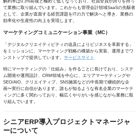
解約率は0.3%前後と極めて低くなっており、社員全員が誇りを持っ
て業務に取り組んでいます。これからも管理会計領域SaaSの先駆者
として、企業が直面する経営課題をITの力で解決へと導き、業務の
効率化や生産性の向上を実現します。
マーケティングコミュニケーション事業（MC）
「デジタルクリエイティビティの追及によりビジネスを革新する」
をミッションに、マーケティング戦略の構築から実装、運用までワ
ンストップで提供しています。
サービスサイト
特にマーケティングの「仕組み」を作ることに長けており、システ
ム開発や運用設計、CRM領域を中心に、エリアマーケティングや
SEO/AIO、クリエイティブ、SNS施策などの中長期で継続的な企
画〜実行に自信があります。誰もが知るような有名企業のマーケテ
ィングに多く関わっており、幅広くやりがいを感じながら業務に取
り組んでいます。
シニアERP導入プロジェクトマネージャ
ーについて