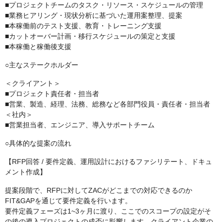
■プロジェクトチームのタスク・リソース・スケジュールの管理
■業務ヒアリング・現状分析に基づいた運用案整理、提案
■本稼働前のテスト支援、教育・トレーニング支援
■カットオーバー計画・移行スケジュールの策定と支援
■本稼働と稼働後支援
○主なステークホルダー
＜クライアント＞
■プロジェクト責任者・担当者
■営業、製造、経理、法務、総務など各部門役員・責任者・担当者
＜社内＞
■営業担当者、エンジニア、導入サポートチーム
○具体的な提案の流れ
【RFP回答 / 要件定義、運用設計におけるファシリテート、ドキュ
メント作成】
提案段階で、RFPに対してZACがどこまでの対応できるのか
FIT&GAPを通じて要件定義を行います。
要件定義フェーズは1~3ヶ月に渡り、ここでのスコープの設定がそ
の後の導入プロジェクトの成否に影響します。クライアント企業の