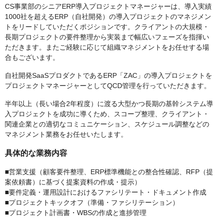
CS事業部のシニアERP導入プロジェクトマネージャーは、導入実績
1000社を超えるERP（自社開発）の導入プロジェクトのマネジメン
トをリードしていただくポジションです。クライアントの大規模・
長期プロジェクトの要件整理から実装まで幅広いフェーズを指揮い
ただきます。またご経験に応じて組織マネジメントをお任せする場
合もございます。
自社開発SaaSプロダクトであるERP「ZAC」の導入プロジェクトを
プロジェクトマネージャーとしてQCD管理を行っていただきます。
半年以上（長い場合2年程度）に渡る大型かつ長期の基幹システム導
入プロジェクトを成功に導くため、スコープ整理、クライアント・
関連企業との適切なコミュニケーション、スケジュール調整などの
マネジメント業務をお任せいたします。
具体的な業務内容
■営業支援（顧客要件整理、ERP標準機能との整合性確認、RFP（提
案依頼書）に基づく提案資料の作成・提示）
■要件定義・運用設計におけるファシリテート・ドキュメント作成
■プロジェクトキックオフ（準備・ファシリテーション）
■プロジェクト計画書・WBSの作成と進捗管理