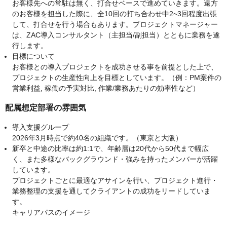
お客様先への常駐は無く、打合せベースで進めていきます。遠方
のお客様を担当した際に、全10回の打ち合わせ中2~3回程度出張
して、打合せを行う場合もあります。プロジェクトマネージャー
は、ZAC導入コンサルタント（主担当/副担当）とともに業務を遂
行します。
目標について
お客様との導入プロジェクトを成功させる事を前提とした上で、
プロジェクトの生産性向上を目標としています。（例：PM案件の
営業利益, 稼働の予実対比, 作業/業務あたりの効率性など）
配属想定部署の雰囲気
導入支援グループ
2026年3月時点で約40名の組織です。（東京と大阪）
新卒と中途の比率は約1:1で、年齢層は20代から50代まで幅広
く、また多様なバックグラウンド・強みを持ったメンバーが活躍
しています。
プロジェクトごとに最適なアサインを行い、プロジェクト進行・
業務整理の支援を通してクライアントの成功をリードしていま
す。
キャリアパスのイメージ