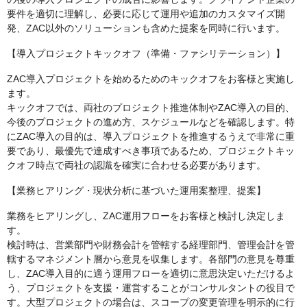
要件を適切に理解し、必要に応じて運用や追加のカスタマイズ開
発、ZAC以外のソリューションも含めた提案を同時に行います。
【導入プロジェクトキックオフ（準備・ファシリテーション）】
ZAC導入プロジェクトを始めるためのキックオフをお客様と実施し
ます。
キックオフでは、両社のプロジェクト推進体制やZAC導入の目的、
今後のプロジェクトの進め方、スケジュールなどを確認します。特
にZAC導入の目的は、導入プロジェクトを推進するうえで非常に重
要であり、最優先で達成すべき事項であるため、プロジェクトキッ
クオフ時点で両社の認識を確実に合わせる必要があります。
【業務ヒアリング・現状分析に基づいた運用案整理、提案】
業務をヒアリングし、ZAC運用フローをお客様と検討し決定しま
す。
検討時は、営業部門や財務会計を管轄する経理部門、管理会計を管
轄するマネジメント層から意見を収集します。各部門の意見を尊重
し、ZAC導入目的に適う運用フローを適切に意思決定いただけるよ
う、プロジェクトを支援・運営することがコンサルタントの役目で
す。大型プロジェクトの場合は、スコープの変更管理を明示的に行