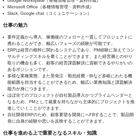
Google Workspase（各種情報管理・資料作成）
Microsoft Office（各種情報管理・資料作成）
Slack, Google chat（コミュニケーション）
仕事の魅力
要件定義から導入、稼働後のフォローと一貫してプロジェクトに
携わることができ、幅広いフェーズの経験が可能です。
ERPは経営の根幹に関わるシステムであり、PM経験に加えてコン
サルティングスキルを磨くことができます。また経営層とのやり
取りの機会も多く、顧客の経営課題解決に貢献できるやりがいの
あるポジションです。
多様な業種業態、また受発注・勤怠経費・BIなど多岐にわたる機
能範囲を担当することができるため、幅広い業務知識と課題解決
能力が身につきます。
ほぼ全てのプロジェクトが自社製品導入かつプライムベンダーと
なるため、PMとして裁量を持ちながら主体的にプロジェクトを推
進していくことができます。
自社開発ERPのため、顧客要望を開発にへFBすることで、製品開
発に自身の経験や思いを反映することができます。
仕事を進める上で重要となるスキル・知識