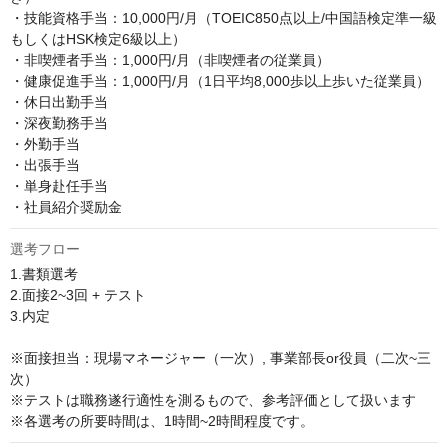
・技能資格手当：10,000円/月（TOEIC850点以上/中国語検定準一級
もしくはHSK検定6級以上）

・非喫煙者手当：1,000円/月（非喫煙者の従業員）

・健康促進手当：1,000円/月（1日平均8,000歩以上歩いた従業員）

・休日出勤手当

・深夜勤務手当

・外勤手当

・出張手当

・単身赴任手当

・社員紹介奨励金
選考フロー
1.書類選考

2.面接2~3回 + テスト

3.内定

※面接担当：現場マネージャー（一次）, 事業部長or役員（二次~三
次）

※テストは職務遂行適性を測るもので、参考評価として扱います

※各選考の所要時間は、1時間~2時間程度です。