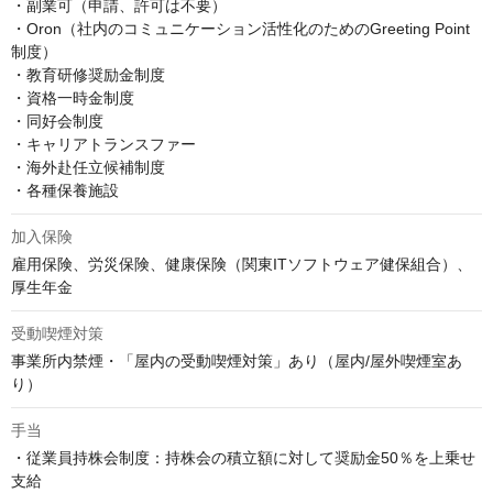
・副業可（申請、許可は不要）

・Oron（社内のコミュニケーション活性化のためのGreeting Point
制度）

・教育研修奨励金制度

・資格一時金制度

・同好会制度

・キャリアトランスファー

・海外赴任立候補制度

・各種保養施設
加入保険
雇用保険、労災保険、健康保険（関東ITソフトウェア健保組合）、
厚生年金
受動喫煙対策
事業所内禁煙・「屋内の受動喫煙対策」あり（屋内/屋外喫煙室あ
り）
手当
・従業員持株会制度：持株会の積立額に対して奨励金50％を上乗せ
支給
