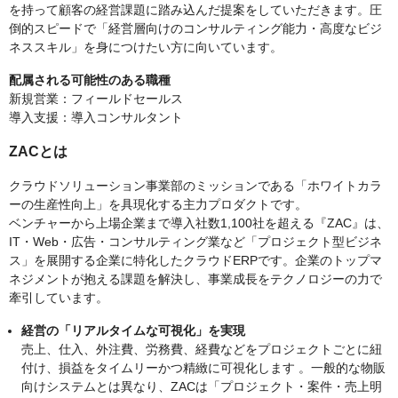
を持って顧客の経営課題に踏み込んだ提案をしていただきます。圧
倒的スピードで「経営層向けのコンサルティング能力・高度なビジ
ネススキル」を身につけたい方に向いています。
配属される可能性のある職種
新規営業：フィールドセールス
導入支援：導入コンサルタント
ZACとは
クラウドソリューション事業部のミッションである「ホワイトカラ
ーの生産性向上」を具現化する主力プロダクトです。
ベンチャーから上場企業まで導入社数1,100社を超える『ZAC』は、
IT・Web・広告・コンサルティング業など「プロジェクト型ビジネ
ス」を展開する企業に特化したクラウドERPです。企業のトップマ
ネジメントが抱える課題を解決し、事業成長をテクノロジーの力で
牽引しています。
経営の「リアルタイムな可視化」を実現
売上、仕入、外注費、労務費、経費などをプロジェクトごとに紐
付け、損益をタイムリーかつ精緻に可視化します 。一般的な物販
向けシステムとは異なり、ZACは「プロジェクト・案件・売上明