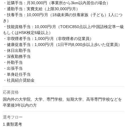
・近隣手当：月30,000円（事業所から3km以内居住の場合）

・通勤手当：実費支給（上限30,000円/月）

・扶養手当：10,000円/月（18歳未満の扶養家族（子ども）1人につ
き）

・技能資格手当：10,000円/月（TOEIC850点以上/中国語検定準一級
もしくはHSK検定6級以上）

・非喫煙者手当：1,000円/月（非喫煙者の従業員）

・健康促進手当：1,000円/月（1日平均8,000歩以上歩いた従業員）

・休日出勤手当

・深夜勤務手当

・外勤手当

・出張手当

・単身赴任手当

・社員紹介奨励金
応募資格
国内外の大学院、大学、専門学校、短期大学、高等専門学校などを
卒業後3年以内の方
選考フロー
1.書類選考
