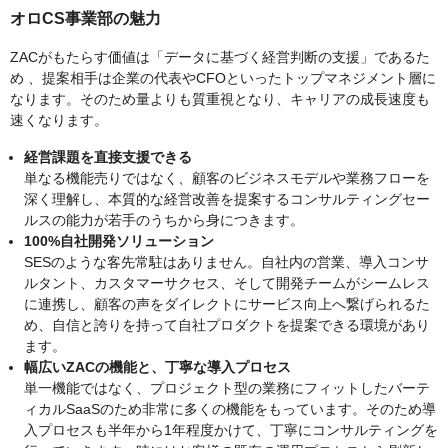
オロCS事業部の魅力
ZACがもたらす価値は「データに基づく経営判断の支援」であるた
め 、提案相手は企業の代表やCFOといったトップマネジメント層に
なります。そのため量よりも質重視となり、キャリアの成長速度も
速くなります。
経営課題を直接支援できる
単なる機能売りではなく、顧客のビジネスモデルや業務フローを
深く理解し、本質的な経営改善を提案するコンサルティングセー
ルスの能力が若手のうちから身につきます。
100%自社開発ソリューション
SESのような客先常駐はありません。自社内の営業、導入コンサ
ルタント、カスタマーサクセス、そして開発チームがシームレス
に連携し、顧客の声をダイレクトにサービス向上へ繋げられるた
め、自信と誇りを持って自社プロダクトを提案できる環境があり
ます。
幅広いZACの機能と、丁寧な導入プロセス
単一機能ではなく、プロジェクト型の業務にフィットしたバーテ
ィカルSaaSのため非常に多くの機能をもっています。そのため導
入プロセスも半年から1年程度かけて、丁寧にコンサルティングを