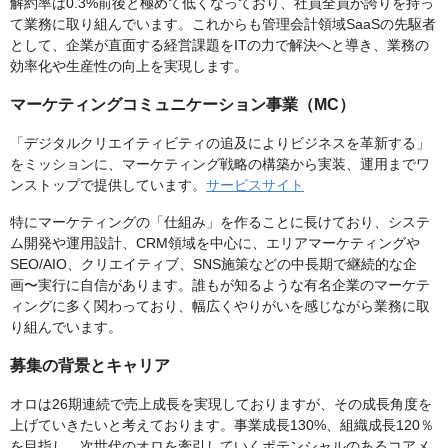
解約率は0.3%前後と極めて低くなっており、社員全員が誇りを持っ
て業務に取り組んでいます。これからも管理会計領域SaaSの先駆者
として、企業が直面する経営課題をITの力で解決へと導き、業務の
効率化や生産性の向上を実現します。
マーケティングコミュニケーション事業（MC）
「デジタルクリエイティビティの追及によりビジネスを革新する」
をミッションに、マーケティング戦略の構築から実装、運用までワ
ンストップで提供しています。
サービスサイト
特にマーケティングの「仕組み」を作ることに長けており、システ
ム開発や運用設計、CRM領域を中心に、エリアマーケティングや
SEO/AIO、クリエイティブ、SNS施策などの中長期で継続的な企
画〜実行に自信があります。誰もが知るような有名企業のマーケテ
ィングに多く関わっており、幅広くやりがいを感じながら業務に取
り組んでいます。
募集の背景とキャリア
オロは26期連続で売上成長を実現しておりますが、その成長角度を
上げていきたいと考えております。事業成長130%、組織成長120％
を目指し、次世代のオロを牽引していくポテンシャルのあるコアメ