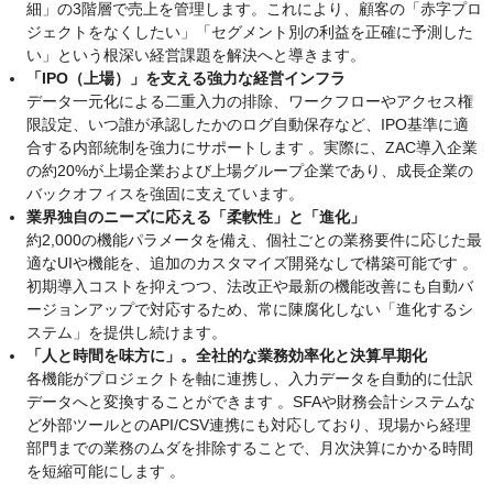
細」の3階層で売上を管理します。これにより、顧客の「赤字プロ
ジェクトをなくしたい」「セグメント別の利益を正確に予測した
い」という根深い経営課題を解決へと導きます。
「IPO（上場）」を支える強力な経営インフラ
データ一元化による二重入力の排除、ワークフローやアクセス権
限設定、いつ誰が承認したかのログ自動保存など、IPO基準に適
合する内部統制を強力にサポートします 。実際に、ZAC導入企業
の約20%が上場企業および上場グループ企業であり、成長企業の
バックオフィスを強固に支えています。
業界独自のニーズに応える「柔軟性」と「進化」
約2,000の機能パラメータを備え、個社ごとの業務要件に応じた最
適なUIや機能を、追加のカスタマイズ開発なしで構築可能です 。
初期導入コストを抑えつつ、法改正や最新の機能改善にも自動バ
ージョンアップで対応するため、常に陳腐化しない「進化するシ
ステム」を提供し続けます。
「人と時間を味方に」。全社的な業務効率化と決算早期化
各機能がプロジェクトを軸に連携し、入力データを自動的に仕訳
データへと変換することができます 。SFAや財務会計システムな
ど外部ツールとのAPI/CSV連携にも対応しており、現場から経理
部門までの業務のムダを排除することで、月次決算にかかる時間
を短縮可能にします 。