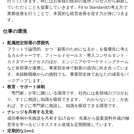
行っていきます。時にはお客様の既存の運用プロセスから刷新し
ていただくことも提案していきます。Fit to Standardの考え方で
業務改善を行うことで、本質的な経営改善を促す力が身につきま
す。
仕事の環境
配属想定部署の雰囲気
フラットで論理的、かつ「顧客のためになるか」を最優先に考え
るカルチャーです。フィールドセールス・導入コンサルタント・
カスタマーサクセスのほか、エンジニアやマーケティングチーム
など各部署が連携し、事業部全体で顧客の成功に向き合っていま
す。未経験職種からの挑戦でも、事業部全体であなたの成長をバ
ックアップします。
教育・サポート体制
「専門家」が常に隣にいる環境です。社内には各領域のプロがお
り、すぐに相談し知識を吸収できます。「わからないこと」があ
れば、すぐに専門家に相談し、知識を吸収できる環境です。
ナレッジを共有する文化
成功事例や失敗談を共有するLT会や、先輩から提案資料作成の極
意等を学べるビジネススキル道場を定期開催しています。
定期的な1on1