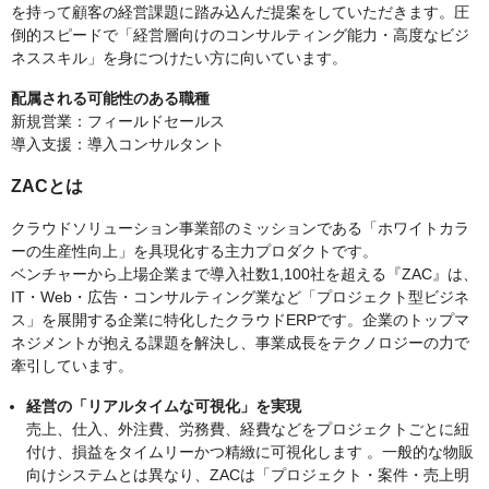
を持って顧客の経営課題に踏み込んだ提案をしていただきます。圧
倒的スピードで「経営層向けのコンサルティング能力・高度なビジ
ネススキル」を身につけたい方に向いています。
配属される可能性のある職種
新規営業：フィールドセールス
導入支援：導入コンサルタント
ZACとは
クラウドソリューション事業部のミッションである「ホワイトカラ
ーの生産性向上」を具現化する主力プロダクトです。
ベンチャーから上場企業まで導入社数1,100社を超える『ZAC』は、
IT・Web・広告・コンサルティング業など「プロジェクト型ビジネ
ス」を展開する企業に特化したクラウドERPです。企業のトップマ
ネジメントが抱える課題を解決し、事業成長をテクノロジーの力で
牽引しています。
経営の「リアルタイムな可視化」を実現
売上、仕入、外注費、労務費、経費などをプロジェクトごとに紐
付け、損益をタイムリーかつ精緻に可視化します 。一般的な物販
向けシステムとは異なり、ZACは「プロジェクト・案件・売上明