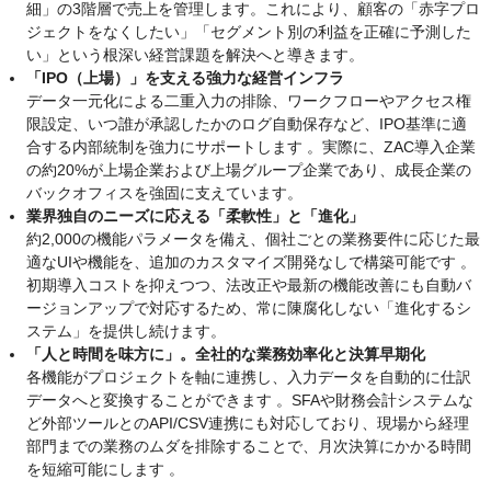
細」の3階層で売上を管理します。これにより、顧客の「赤字プロ
ジェクトをなくしたい」「セグメント別の利益を正確に予測した
い」という根深い経営課題を解決へと導きます。
「IPO（上場）」を支える強力な経営インフラ
データ一元化による二重入力の排除、ワークフローやアクセス権
限設定、いつ誰が承認したかのログ自動保存など、IPO基準に適
合する内部統制を強力にサポートします 。実際に、ZAC導入企業
の約20%が上場企業および上場グループ企業であり、成長企業の
バックオフィスを強固に支えています。
業界独自のニーズに応える「柔軟性」と「進化」
約2,000の機能パラメータを備え、個社ごとの業務要件に応じた最
適なUIや機能を、追加のカスタマイズ開発なしで構築可能です 。
初期導入コストを抑えつつ、法改正や最新の機能改善にも自動バ
ージョンアップで対応するため、常に陳腐化しない「進化するシ
ステム」を提供し続けます。
「人と時間を味方に」。全社的な業務効率化と決算早期化
各機能がプロジェクトを軸に連携し、入力データを自動的に仕訳
データへと変換することができます 。SFAや財務会計システムな
ど外部ツールとのAPI/CSV連携にも対応しており、現場から経理
部門までの業務のムダを排除することで、月次決算にかかる時間
を短縮可能にします 。