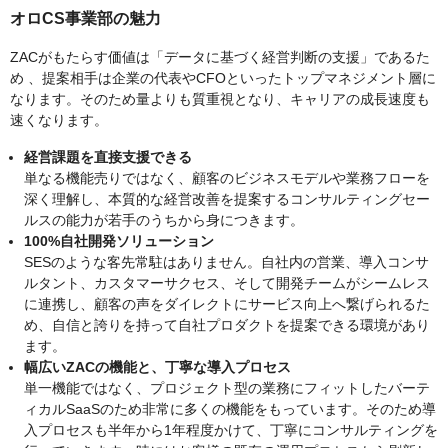
オロCS事業部の魅力
ZACがもたらす価値は「データに基づく経営判断の支援」であるた
め 、提案相手は企業の代表やCFOといったトップマネジメント層に
なります。そのため量よりも質重視となり、キャリアの成長速度も
速くなります。
経営課題を直接支援できる
単なる機能売りではなく、顧客のビジネスモデルや業務フローを
深く理解し、本質的な経営改善を提案するコンサルティングセー
ルスの能力が若手のうちから身につきます。
100%自社開発ソリューション
SESのような客先常駐はありません。自社内の営業、導入コンサ
ルタント、カスタマーサクセス、そして開発チームがシームレス
に連携し、顧客の声をダイレクトにサービス向上へ繋げられるた
め、自信と誇りを持って自社プロダクトを提案できる環境があり
ます。
幅広いZACの機能と、丁寧な導入プロセス
単一機能ではなく、プロジェクト型の業務にフィットしたバーテ
ィカルSaaSのため非常に多くの機能をもっています。そのため導
入プロセスも半年から1年程度かけて、丁寧にコンサルティングを