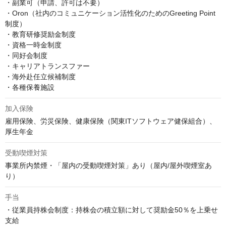
・副業可（申請、許可は不要）

・Oron（社内のコミュニケーション活性化のためのGreeting Point
制度）

・教育研修奨励金制度

・資格一時金制度

・同好会制度

・キャリアトランスファー

・海外赴任立候補制度

・各種保養施設
加入保険
雇用保険、労災保険、健康保険（関東ITソフトウェア健保組合）、
厚生年金
受動喫煙対策
事業所内禁煙・「屋内の受動喫煙対策」あり（屋内/屋外喫煙室あ
り）
手当
・従業員持株会制度：持株会の積立額に対して奨励金50％を上乗せ
支給
