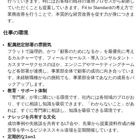
行っていきます。時にはお客様の既存の運用プロセスから刷新し
ていただくことも提案していきます。Fit to Standardの考え方で
業務改善を行うことで、本質的な経営改善を促す力が身につきま
す。
仕事の環境
配属想定部署の雰囲気
フラットで論理的、かつ「顧客のためになるか」を最優先に考え
るカルチャーです。フィールドセールス・導入コンサルタント・
カスタマーサクセスのほか、エンジニアやマーケティングチーム
など各部署が連携し、事業部全体で顧客の成功に向き合っていま
す。未経験職種からの挑戦でも、事業部全体であなたの成長をバ
ックアップします。
教育・サポート体制
「専門家」が常に隣にいる環境です。社内には各領域のプロがお
り、すぐに相談し知識を吸収できます。「わからないこと」があ
れば、すぐに専門家に相談し、知識を吸収できる環境です。
ナレッジを共有する文化
成功事例や失敗談を共有するLT会や、先輩から提案資料作成の極
意等を学べるビジネススキル道場を定期開催しています。
定期的な1on1