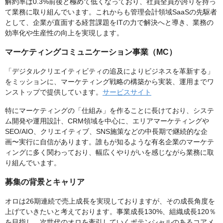
解約率は0.3%前後と極めて低くなっており、社員全員が誇りを持っ
て業務に取り組んでいます。これからも管理会計領域SaaSの先駆者
として、企業が直面する経営課題をITの力で解決へと導き、業務の
効率化や生産性の向上を実現します。
マーケティングコミュニケーション事業（MC）
「デジタルクリエイティビティの追及によりビジネスを革新する」
をミッションに、マーケティング戦略の構築から実装、運用までワ
ンストップで提供しています。
サービスサイト
特にマーケティングの「仕組み」を作ることに長けており、システ
ム開発や運用設計、CRM領域を中心に、エリアマーケティングや
SEO/AIO、クリエイティブ、SNS施策などの中長期で継続的な企
画〜実行に自信があります。誰もが知るような有名企業のマーケテ
ィングに多く関わっており、幅広くやりがいを感じながら業務に取
り組んでいます。
募集の背景とキャリア
オロは26期連続で売上成長を実現しておりますが、その成長角度を
上げていきたいと考えております。事業成長130%、組織成長120％
を目指し、次世代のオロを牽引していくポテンシャルのあるコアメ