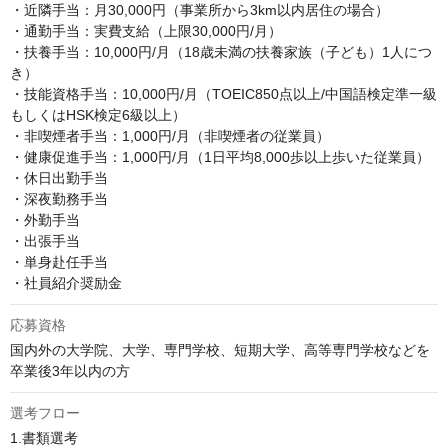
・近隣手当：月30,000円（事業所から3km以内居住の場合）

・通勤手当：実費支給（上限30,000円/月）

・扶養手当：10,000円/月（18歳未満の扶養家族（子ども）1人につ
き）

・技能資格手当：10,000円/月（TOEIC850点以上/中国語検定準一級
もしくはHSK検定6級以上）

・非喫煙者手当：1,000円/月（非喫煙者の従業員）

・健康促進手当：1,000円/月（1日平均8,000歩以上歩いた従業員）

・休日出勤手当

・深夜勤務手当

・外勤手当

・出張手当

・単身赴任手当

・社員紹介奨励金
応募資格
国内外の大学院、大学、専門学校、短期大学、高等専門学校などを
卒業後3年以内の方
選考フロー
1.書類選考
