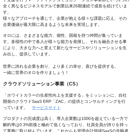
全く異なるビジネスモデルで創業以来26期連続で成長を続けていま
す。
様々なアプローチを通じて、企業が抱える様々な課題に応え、その
企業価値が最大限に高まるような未来を実現します。
オロには、さまざまな能力、個性、国籍を持つ仲間が集っていま
す。多様性の中で各人が様々な能力を発揮し、それを融合させる事
により、大きな力へと変えて新たなサービスやソリューションを生
み出し、提供しています。
世界に誇れる企業を創り、より多くの幸せ、喜びを提供する。
一緒に世界のオロを作りましょう！
クラウドソリューション事業（CS）
「ホワイトカラーの生産性向上を支援する」をミッションに、自社
開発のクラウドSaaS ERP「ZAC」の提供とコンサルティングを行
っています。
サービスサイト
プロダクトの完成度は高く、導入企業数は1000を超えている一方で
解約率は0.3%前後と極めて低くなっており、社員全員が誇りを持っ
て業務に取り組んでいます。これからも管理会計領域SaaSの先駆者