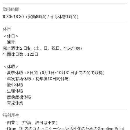
勤務時間
9:30~18:30（実働8時間 / うち休憩1時間）
休日
＜休日＞

・通常

完全週休２日制（土、日、祝日、年末年始）

年間休日数：122日

＜休暇＞

・夏季休暇：5日間（6月1日~10月31日までの間で取得）

・年次有給休暇：初年度10日間付与

・慶弔休暇

・生理休暇

・産前産後休暇

・育児休業
福利厚生
・副業可（申請、許可は不要）

・Oron（社内のコミュニケーション活性化のためのGreeting Point