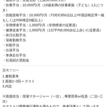
・通勤手当：実費支給（上限30,000円/月）

・扶養手当：10,000円/月（18歳未満の扶養家族（子ども）1人につ
き）

・技能資格手当：10,000円/月（TOEIC850点以上/中国語検定準一級
もしくはHSK検定6級以上）

・非喫煙者手当：1,000円/月（非喫煙者の従業員）

・健康促進手当：1,000円/月（1日平均8,000歩以上歩いた従業員）

・休日出勤手当

・深夜勤務手当

・外勤手当

・出張手当

・単身赴任手当

・社員紹介奨励金
選考フロー
1.書類選考

2.面接2~3回 + テスト

3.内定

※面接担当：現場マネージャー（一次）, 事業部長or役員（二次~三
次）

※テストは職務遂行適性を測るもので、参考評価として扱います
