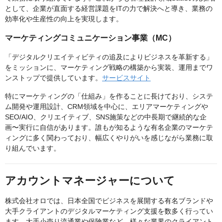
として、企業が直面する経営課題をITの力で解決へと導き、業務の
効率化や生産性の向上を実現します。
マーケティングコミュニケーション事業（MC）
「デジタルクリエイティビティの追及によりビジネスを革新する」
をミッションに、マーケティング戦略の構築から実装、運用までワ
ンストップで提供しています。
サービスサイト
特にマーケティングの「仕組み」を作ることに長けており、システ
ム開発や運用設計、CRM領域を中心に、エリアマーケティングや
SEO/AIO、クリエイティブ、SNS施策などの中長期で継続的な企
画〜実行に自信があります。誰もが知るような有名企業のマーケテ
ィングに多く関わっており、幅広くやりがいを感じながら業務に取
り組んでいます。
アカウントマネージャーについて
株式会社オロでは、日本全国でビジネスを展開する有名ブランドや
大手クライアントのデジタルマーケティング支援を数多く行ってい
ます。大手小売り流通業や保険業など、様々な業界のクライアント