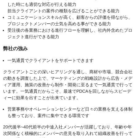
した時にも適切な対応が行える能力
担当クライアントの案件の種類を広げることができる能力
コミュニケーションスキルが高く、顧客からの評価を得ながら、
プロジェクトメンバーの士気を高める事ができる能力
受注後の各業務における進行フローを理解し、社内外含めたプロ
ジェクト進行ができる能力
弊社の強み
一気通貫でクライアントをサポートできます
クライアントごとの深いヒアリングを通し、商材や市場、競合会社
の動きを調査した上で、マーケティングの戦略設計から広告・メデ
ィア運用、施策の改善から制作・開発に至るまで一気通貫で行って
います。一気通貫だからこそ、最速でPDCAを回しながらスピーデ
ィーに効果を出すことが出来ています。
営業事務やオペレーションセンターなど日々の業務を支える体制
も整っており、案件に集中できる環境です
20代後半~40代前半の中途入社メンバーが活躍しており、年齢や年
次関係なく積極的にメンバーの意見を取り入れて組織改善を行って