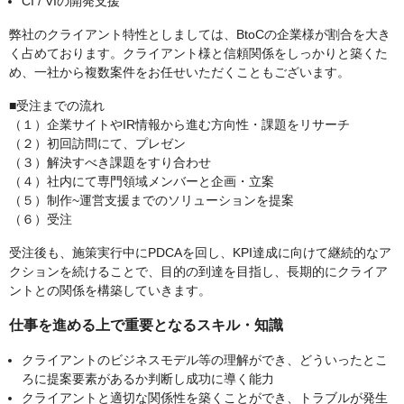
CI / VIの開発支援
弊社のクライアント特性としましては、BtoCの企業様が割合を大き
く占めております。クライアント様と信頼関係をしっかりと築くた
め、一社から複数案件をお任せいただくこともございます。
■受注までの流れ
（１）企業サイトやIR情報から進む方向性・課題をリサーチ
（２）初回訪問にて、プレゼン
（３）解決すべき課題をすり合わせ
（４）社内にて専門領域メンバーと企画・立案
（５）制作~運営支援までのソリューションを提案
（６）受注
受注後も、施策実行中にPDCAを回し、KPI達成に向けて継続的なア
クションを続けることで、目的の到達を目指し、長期的にクライア
ントとの関係を構築していきます。
仕事を進める上で重要となるスキル・知識
クライアントのビジネスモデル等の理解ができ、どういったとこ
ろに提案要素があるか判断し成功に導く能力
クライアントと適切な関係性を築くことができ、トラブルが発生