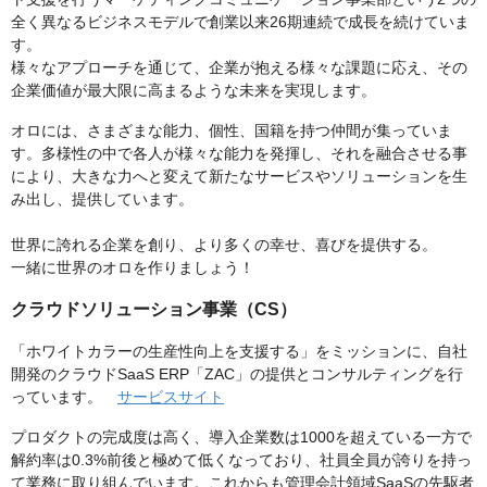
全く異なるビジネスモデルで創業以来26期連続で成長を続けていま
す。
様々なアプローチを通じて、企業が抱える様々な課題に応え、その
企業価値が最大限に高まるような未来を実現します。
オロには、さまざまな能力、個性、国籍を持つ仲間が集っていま
す。多様性の中で各人が様々な能力を発揮し、それを融合させる事
により、大きな力へと変えて新たなサービスやソリューションを生
み出し、提供しています。
世界に誇れる企業を創り、より多くの幸せ、喜びを提供する。
一緒に世界のオロを作りましょう！
クラウドソリューション事業（CS）
「ホワイトカラーの生産性向上を支援する」をミッションに、自社
開発のクラウドSaaS ERP「ZAC」の提供とコンサルティングを行
っています。
サービスサイト
プロダクトの完成度は高く、導入企業数は1000を超えている一方で
解約率は0.3%前後と極めて低くなっており、社員全員が誇りを持っ
て業務に取り組んでいます。これからも管理会計領域SaaSの先駆者