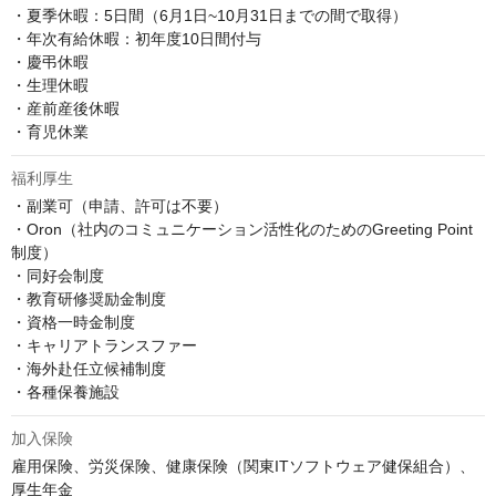
・夏季休暇：5日間（6月1日~10月31日までの間で取得）

・年次有給休暇：初年度10日間付与

・慶弔休暇

・生理休暇

・産前産後休暇

・育児休業
福利厚生
・副業可（申請、許可は不要）

・Oron（社内のコミュニケーション活性化のためのGreeting Point
制度）

・同好会制度

・教育研修奨励金制度

・資格一時金制度

・キャリアトランスファー

・海外赴任立候補制度

・各種保養施設
加入保険
雇用保険、労災保険、健康保険（関東ITソフトウェア健保組合）、
厚生年金