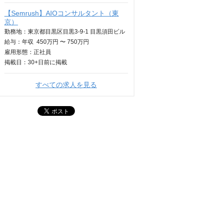
【Semrush】AIOコンサルタント（東
京）
勤務地：東京都目黒区目黒3-9-1 目黒須田ビル
給与：
年収
450万円 〜 750万円
雇用形態：正社員
掲載日：
30+日
前に掲載
すべての求人を見る