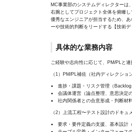
MC事業部のシステムディレクターは、
右腕としてプロジェクト全体を俯瞰し
優秀なエンジニアが担当するため、あ
ーや技術的判断をリードする【技術デ
具体的な業務内容
ご経験や志向性に応じて、PM/PLと
（1）PM/PL補佐（社内ディレクショ
進捗・課題・リスク管理（Backlog、
会議体運営（論点整理、意思決定
社内関係者との合意形成・判断材
（2）上流工程〜テスト設計のドキュ
要求・要件定義の支援、基本設計
テーブル定義・インターフェース