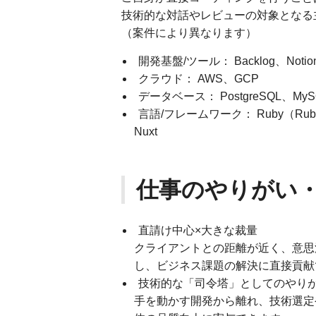
技術的な対話やレビューの対象となる
（案件により異なります）
開発基盤/ツール： Backlog、Notion
クラウド： AWS、GCP
データベース： PostgreSQL、MyS
言語/フレームワーク： Ruby（Ruby o
Nuxt
仕事のやりがい
直請け中心×大きな裁量
クライアントとの距離が近く、意思
し、ビジネス課題の解決に直接貢献
技術的な「司令塔」としてのやり
手を動かす開発から離れ、技術選定