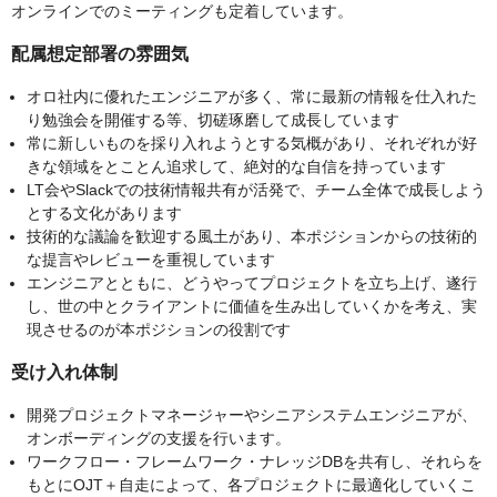
オンラインでのミーティングも定着しています。
配属想定部署の雰囲気
オロ社内に優れたエンジニアが多く、常に最新の情報を仕入れた
り勉強会を開催する等、切磋琢磨して成長しています
常に新しいものを採り入れようとする気概があり、それぞれが好
きな領域をとことん追求して、絶対的な自信を持っています
LT会やSlackでの技術情報共有が活発で、チーム全体で成長しよう
とする文化があります
技術的な議論を歓迎する風土があり、本ポジションからの技術的
な提言やレビューを重視しています
エンジニアとともに、どうやってプロジェクトを立ち上げ、遂行
し、世の中とクライアントに価値を生み出していくかを考え、実
現させるのが本ポジションの役割です
受け入れ体制
開発プロジェクトマネージャーやシニアシステムエンジニアが、
オンボーディングの支援を行います。
ワークフロー・フレームワーク・ナレッジDBを共有し、それらを
もとにOJT＋自走によって、各プロジェクトに最適化していくこ