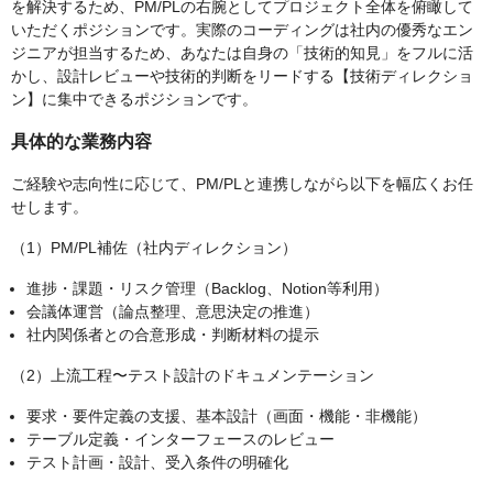
を解決するため、PM/PLの右腕としてプロジェクト全体を俯瞰して
いただくポジションです。実際のコーディングは社内の優秀なエン
ジニアが担当するため、あなたは自身の「技術的知見」をフルに活
かし、設計レビューや技術的判断をリードする【技術ディレクショ
ン】に集中できるポジションです。
具体的な業務内容
ご経験や志向性に応じて、PM/PLと連携しながら以下を幅広くお任
せします。
（1）PM/PL補佐（社内ディレクション）
進捗・課題・リスク管理（Backlog、Notion等利用）
会議体運営（論点整理、意思決定の推進）
社内関係者との合意形成・判断材料の提示
（2）上流工程〜テスト設計のドキュメンテーション
要求・要件定義の支援、基本設計（画面・機能・非機能）
テーブル定義・インターフェースのレビュー
テスト計画・設計、受入条件の明確化