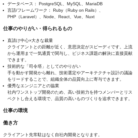
データベース： PostgreSQL、MySQL、MariaDB
言語/フレームワーク： Ruby（Ruby on Rails）、
PHP（Laravel）、Node、React、Vue、Nuxt
仕事のやりがい・得られるもの
直請け中心×大きな裁量
クライアントとの距離が近く、意思決定がスピーディです。上流
から運用まで一気通貫で関与し、ビジネス課題の解決に直接貢献
できます。
技術的な「司令塔」としてのやりがい
手を動かす開発から離れ、技術選定やアーキテクチャ設計の議論
をリードすることで、組織全体の品質向上に寄与できます。
優秀なエンジニアとの協業
社内ワンストップ開発のため、高い技術力を持つメンバーとリス
ペクトし合える環境で、品質の高いものづくりを追求できます。
仕事の環境
働き方
クライアント先常駐はなく自社内開発となります。