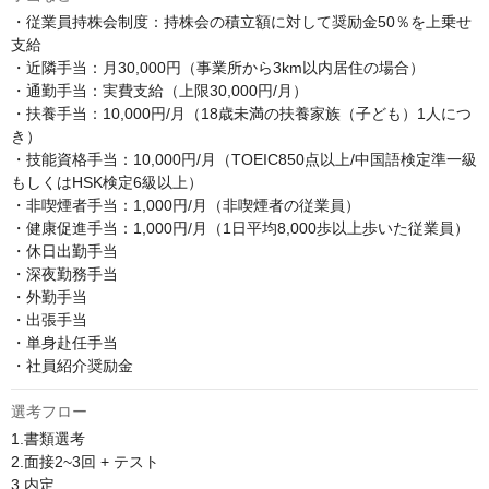
・従業員持株会制度：持株会の積立額に対して奨励金50％を上乗せ
支給

・近隣手当：月30,000円（事業所から3km以内居住の場合）

・通勤手当：実費支給（上限30,000円/月）

・扶養手当：10,000円/月（18歳未満の扶養家族（子ども）1人につ
き）

・技能資格手当：10,000円/月（TOEIC850点以上/中国語検定準一級
もしくはHSK検定6級以上）

・非喫煙者手当：1,000円/月（非喫煙者の従業員）

・健康促進手当：1,000円/月（1日平均8,000歩以上歩いた従業員）

・休日出勤手当

・深夜勤務手当

・外勤手当

・出張手当

・単身赴任手当

・社員紹介奨励金
選考フロー
1.書類選考

2.面接2~3回 + テスト

3.内定
