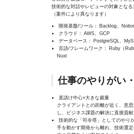
技術的な対話やレビューの対象となる
（案件により異なります）
開発基盤/ツール： Backlog、Notion
クラウド： AWS、GCP
データベース： PostgreSQL、MyS
言語/フレームワーク： Ruby（Ruby o
Nuxt
仕事のやりがい
直請け中心×大きな裁量
クライアントとの距離が近く、意思
し、ビジネス課題の解決に直接貢献
技術的な「司令塔」としてのやり
手を動かす開発から離れ、技術選定