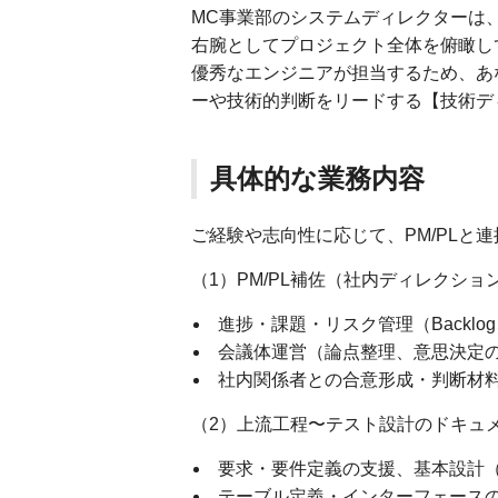
MC事業部のシステムディレクターは、
右腕としてプロジェクト全体を俯瞰し
優秀なエンジニアが担当するため、あ
ーや技術的判断をリードする【技術デ
具体的な業務内容
ご経験や志向性に応じて、PM/PLと
（1）PM/PL補佐（社内ディレクショ
進捗・課題・リスク管理（Backlog、
会議体運営（論点整理、意思決定
社内関係者との合意形成・判断材
（2）上流工程〜テスト設計のドキュ
要求・要件定義の支援、基本設計
テーブル定義・インターフェース