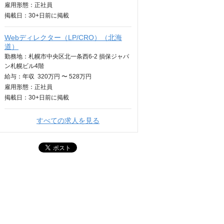
雇用形態：正社員
掲載日：
30+日
前に掲載
Webディレクター（LP/CRO）（北海
道）
勤務地：札幌市中央区北一条西6-2 損保ジャパ
ン札幌ビル4階
給与：
年収
320万円 〜 528万円
雇用形態：正社員
掲載日：
30+日
前に掲載
すべての求人を見る