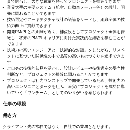
貫で関与し、大きな裁量を持ってプロジェクトを推進できます
業界大手の主要システム（航空、自動車メーカー等）の設計、開
発に関わることができます
技術選定やアーキテクチャ設計の議論をリードし、組織全体の技
術力向上に貢献できます
開発PM/PLとの距離が近く、補佐役としてプロジェクト全体を俯
瞰し、将来のPM/PLキャリアに向けた実践的な経験を積むことが
できます
技術力の高いエンジニアと「技術的な対話」をしながら、リスペ
クトに基づいた関係性の中で品質の高いものづくりを追求できま
す
ご自身の技術的知見を活かし、設計レビューや技術選定の妥当性
判断など、プロジェクトの根幹に関わることができます
プロジェクトは社内ワンストップで開発しているため、技術力の
高いエンジニアとタッグを組み、着実にプロジェクトを成功に導
いていく「ワンチーム」としてのやりがいを感じられます
仕事の環境
働き方
クライアント先の常駐ではなく、自社での業務となります。