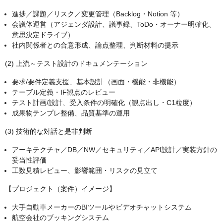
進捗／課題／リスク／変更管理（Backlog・Notion 等）
会議体運営（アジェンダ設計、議事録、ToDo・オーナー明確化、
意思決定ドライブ）
社内関係者との合意形成、論点整理、判断材料の提示
(2) 上流～テスト設計のドキュメンテーション
要求/要件定義支援、基本設計（画面・機能・非機能）
テーブル定義・IF観点のレビュー
テスト計画/設計、受入条件の明確化（観点出し・C1粒度）
成果物テンプレ整備、品質基準の運用
(3) 技術的な対話と是非判断
アーキテクチャ／DB／NW／セキュリティ／API設計／実装方針の
妥当性評価
工数見積レビュー、影響範囲・リスクの見立て
【プロジェクト（案件）イメージ】
大手自動車メーカーのBIツールやビデオチャットシステム
航空会社のブッキングシステム