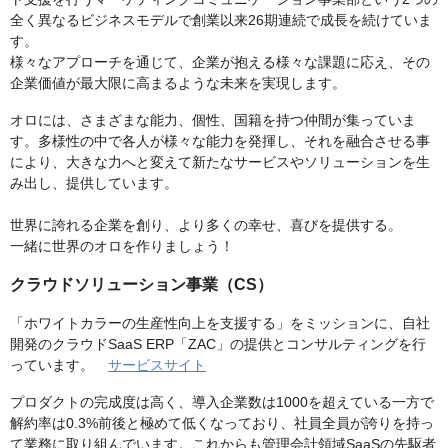
全く異なるビジネスモデルで創業以来26期連続で成長を続けていま
す。
様々なアプローチを通じて、企業が抱える様々な課題に応え、その
企業価値が最大限に高まるような未来を実現します。
オロには、さまざまな能力、個性、国籍を持つ仲間が集っていま
す。多様性の中で各人が様々な能力を発揮し、それを融合させる事
により、大きな力へと変えて新たなサービスやソリューションを生
み出し、提供しています。
世界に誇れる企業を創り、より多くの幸せ、喜びを提供する。
一緒に世界のオロを作りましょう！
クラウドソリューション事業（CS）
「ホワイトカラーの生産性向上を支援する」をミッションに、自社
開発のクラウドSaaS ERP「ZAC」の提供とコンサルティングを行
っています。
サービスサイト
プロダクトの完成度は高く、導入企業数は1000を超えている一方で
解約率は0.3%前後と極めて低くなっており、社員全員が誇りを持っ
て業務に取り組んでいます。これからも管理会計領域SaaSの先駆者