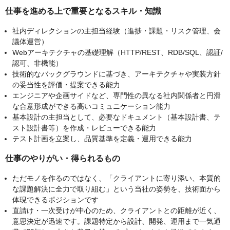
仕事を進める上で重要となるスキル・知識
社内ディレクションの主担当経験（進捗・課題・リスク管理、会
議体運営）
Webアーキテクチャの基礎理解（HTTP/REST、RDB/SQL、認証/
認可、非機能）
技術的なバックグラウンドに基づき、アーキテクチャや実装方針
の妥当性を評価・提案できる能力
エンジニアや企画サイドなど、専門性の異なる社内関係者と円滑
な合意形成ができる高いコミュニケーション能力
基本設計の主担当として、必要なドキュメント（基本設計書、テ
スト設計書等）を作成・レビューできる能力
テスト計画を立案し、品質基準を定義・運用できる能力
仕事のやりがい・得られるもの
ただモノを作るのではなく、「クライアントに寄り添い、本質的
な課題解決に全力で取り組む」という当社の姿勢を、技術面から
体現できるポジションです
直請け・一次受けが中心のため、クライアントとの距離が近く、
意思決定が迅速です。課題特定から設計、開発、運用まで一気通