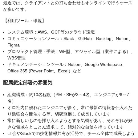
最近では、クライアントとの打ち合わせもオンラインで行うケース
が多いです。
【利用ツール・環境】
システム環境：AWS、GCP等のクラウド環境
コミュニケーションツール：Slack、GitHub、Backlog、Notion、
Figma
プロジェクト管理・手法：WF型、アジャイル型（案件による）、
WBS管理
ドキュメンテーションツール：Notion、Google Workspace、
Office 365 (Power Point、Excel）など
配属想定部署の雰囲気
組織構成：約10名程度（PM・SEが3～4名、エンジニアが6～7
名）
オロ社内に優れたエンジニアが多く、常に最新の情報を仕入れた
り勉強会を開催する等、切磋琢磨して成長しています
常に新しいものを採り入れようとする気概があり、それぞれが好
きな領域をとことん追求して、絶対的な自信を持っています
LT会やSlackでの技術情報共有が活発で、チーム全体で成長しよう