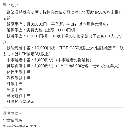
手当など
・従業員持株会制度：持株会の積立額に対して奨励金50％を上乗せ
支給

・近隣手当：月30,000円（事業所から3km以内居住の場合）

・通勤手当：実費支給（上限30,000円/月）

・扶養手当：10,000円/月（18歳未満の扶養家族（子ども）1人につ
き）

・技能資格手当：10,000円/月（TOEIC850点以上/中国語検定準一級
もしくはHSK検定6級以上）

・非喫煙者手当：1,000円/月（非喫煙者の従業員）

・健康促進手当：1,000円/月（1日平均8,000歩以上歩いた従業員）

・休日出勤手当

・深夜勤務手当

・外勤手当

・出張手当

・単身赴任手当

・社員紹介奨励金
選考フロー
1.書類選考

2.面接2~3回 + テスト
