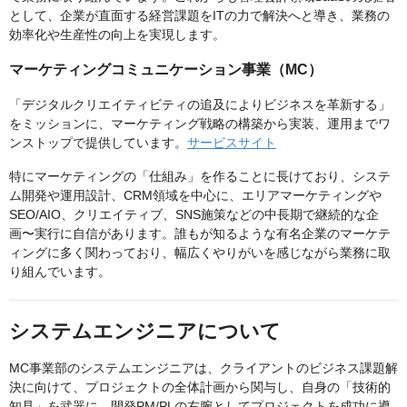
として、企業が直面する経営課題をITの力で解決へと導き、業務の
効率化や生産性の向上を実現します。
マーケティングコミュニケーション事業（MC）
「デジタルクリエイティビティの追及によりビジネスを革新する」
をミッションに、マーケティング戦略の構築から実装、運用までワ
ンストップで提供しています。
サービスサイト
特にマーケティングの「仕組み」を作ることに長けており、システ
ム開発や運用設計、CRM領域を中心に、エリアマーケティングや
SEO/AIO、クリエイティブ、SNS施策などの中長期で継続的な企
画〜実行に自信があります。誰もが知るような有名企業のマーケテ
ィングに多く関わっており、幅広くやりがいを感じながら業務に取
り組んでいます。
システムエンジニアについて
MC事業部のシステムエンジニアは、クライアントのビジネス課題解
決に向けて、プロジェクトの全体計画から関与し、自身の「技術的
知見」を武器に、開発PM/PLの右腕としてプロジェクトを成功に導