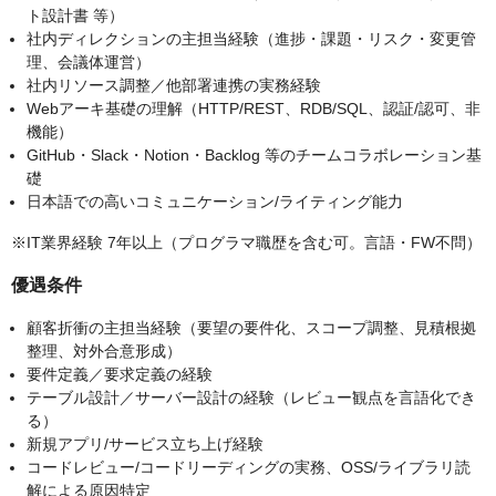
ト設計書 等）
社内ディレクションの主担当経験（進捗・課題・リスク・変更管
理、会議体運営）
社内リソース調整／他部署連携の実務経験
Webアーキ基礎の理解（HTTP/REST、RDB/SQL、認証/認可、非
機能）
GitHub・Slack・Notion・Backlog 等のチームコラボレーション基
礎
日本語での高いコミュニケーション/ライティング能力
※IT業界経験 7年以上（プログラマ職歴を含む可。言語・FW不問）
優遇条件
顧客折衝の主担当経験（要望の要件化、スコープ調整、見積根拠
整理、対外合意形成）
要件定義／要求定義の経験
テーブル設計／サーバー設計の経験（レビュー観点を言語化でき
る）
新規アプリ/サービス立ち上げ経験
コードレビュー/コードリーディングの実務、OSS/ライブラリ読
解による原因特定