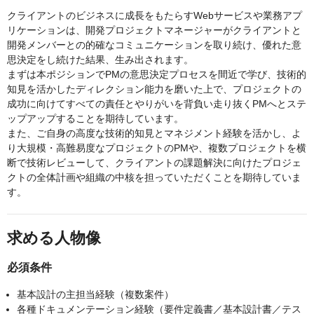
クライアントのビジネスに成長をもたらすWebサービスや業務アプ
リケーションは、開発プロジェクトマネージャーがクライアントと
開発メンバーとの的確なコミュニケーションを取り続け、優れた意
思決定をし続けた結果、生み出されます。
まずは本ポジションでPMの意思決定プロセスを間近で学び、技術的
知見を活かしたディレクション能力を磨いた上で、プロジェクトの
成功に向けてすべての責任とやりがいを背負い走り抜くPMへとステ
ップアップすることを期待しています。
また、ご自身の高度な技術的知見とマネジメント経験を活かし、よ
り大規模・高難易度なプロジェクトのPMや、複数プロジェクトを横
断で技術レビューして、クライアントの課題解決に向けたプロジェ
クトの全体計画や組織の中核を担っていただくことを期待していま
す。
求める人物像
必須条件
基本設計の主担当経験（複数案件）
各種ドキュメンテーション経験（要件定義書／基本設計書／テス