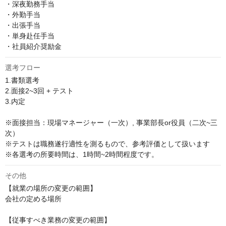
・深夜勤務手当

・外勤手当

・出張手当

・単身赴任手当

・社員紹介奨励金
選考フロー
1.書類選考

2.面接2~3回 + テスト

3.内定

※面接担当：現場マネージャー（一次）, 事業部長or役員（二次~三
次）

※テストは職務遂行適性を測るもので、参考評価として扱います

※各選考の所要時間は、1時間~2時間程度です。
その他
【就業の場所の変更の範囲】

会社の定める場所

【従事すべき業務の変更の範囲】
