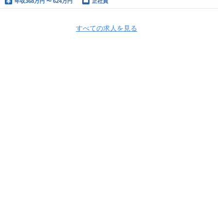
年収
368万円 〜 624万円
正社員
すべての求人を見る
株式会社オロ
株式会社オロ 採用情報
株式会社オロ の求人一覧
開発
プロジェクトマネージャー（大阪）
HRMOS利用基本規約
プライバシーポリシー