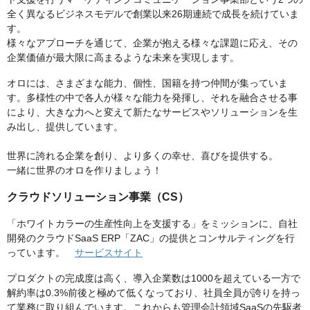
全く異なるビジネスモデルで創業以来26期連続で成長を続けていま
す。
様々なアプローチを通じて、企業が抱える様々な課題に応え、その
企業価値が最大限に高まるような未来を実現します。
オロには、さまざまな能力、個性、国籍を持つ仲間が集っていま
す。多様性の中で各人が様々な能力を発揮し、それを融合させる事
により、大きな力へと変えて新たなサービスやソリューションを生
み出し、提供しています。
世界に誇れる企業を創り、より多くの幸せ、喜びを提供する。
一緒に世界のオロを作りましょう！
クラウドソリューション事業（CS）
「ホワイトカラーの生産性向上を支援する」をミッションに、自社
開発のクラウドSaaS ERP「ZAC」の提供とコンサルティングを行
っています。
サービスサイト
プロダクトの完成度は高く、導入企業数は1000を超えている一方で
解約率は0.3%前後と極めて低くなっており、社員全員が誇りを持っ
て業務に取り組んでいます。これからも管理会計領域SaaSの先駆者