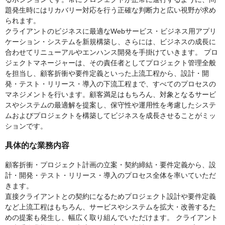
題発生時にはリカバリー対応を行う正確な判断力と広い視野が求め
られます。
クライアントのビジネスに最適なWebサービス・ビジネス用アプリ
ケーション・システムを新規構築し、さらには、ビジネスの成長に
合わせてリニューアルやエンハンス開発を手掛けていきます。 プロ
ジェクトマネージャーは、その責任者としてプロジェクト管理全般
を担当し、顧客折衝や要件定義といった上流工程から、設計・開
発・テスト・リリース・導入の下流工程まで、すべてのプロセスの
マネジメントを行います。顧客満足はもちろん、対象となるサービ
スやシステムの最適解を提案し、保守性や運用性を考慮したシステ
ムおよびプロジェクトを構築してビジネスを成長させることがミッ
ションです。
具体的な業務内容
顧客折衝・プロジェクト計画の立案・契約締結・要件定義から、設
計・開発・テスト・リリース・導入のプロセス全体を率いていただ
きます。
直接クライアントとの契約になるためプロジェクト設計や要件定義
など上流工程はもちろん、サービスやシステムを拡大・改善するた
めの提案も発生し、幅広く取り組んでいただけます。 クライアント