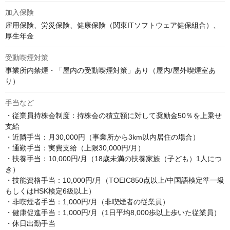
加入保険
雇用保険、労災保険、健康保険（関東ITソフトウェア健保組合）、
厚生年金
受動喫煙対策
事業所内禁煙・「屋内の受動喫煙対策」あり（屋内/屋外喫煙室あ
り）
手当など
・従業員持株会制度：持株会の積立額に対して奨励金50％を上乗せ
支給

・近隣手当：月30,000円（事業所から3km以内居住の場合）

・通勤手当：実費支給（上限30,000円/月）

・扶養手当：10,000円/月（18歳未満の扶養家族（子ども）1人につ
き）

・技能資格手当：10,000円/月（TOEIC850点以上/中国語検定準一級
もしくはHSK検定6級以上）

・非喫煙者手当：1,000円/月（非喫煙者の従業員）

・健康促進手当：1,000円/月（1日平均8,000歩以上歩いた従業員）

・休日出勤手当
