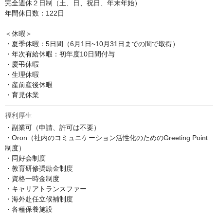
完全週休２日制（土、日、祝日、年末年始）

年間休日数：122日

＜休暇＞

・夏季休暇：5日間（6月1日~10月31日までの間で取得）

・年次有給休暇：初年度10日間付与

・慶弔休暇

・生理休暇

・産前産後休暇

・育児休業
福利厚生
・副業可（申請、許可は不要）

・Oron（社内のコミュニケーション活性化のためのGreeting Point
制度）

・同好会制度

・教育研修奨励金制度

・資格一時金制度

・キャリアトランスファー

・海外赴任立候補制度

・各種保養施設