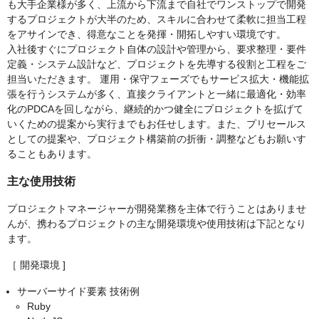
も大手企業様が多く、上流から下流まで自社でワンストップで開発
するプロジェクトが大半のため、スキルに合わせて柔軟に担当工程
をアサインでき、得意なことを発揮・開拓しやすい環境です。
入社後すぐにプロジェクト自体の設計や管理から、要求整理・要件
定義・システム設計など、プロジェクトを先導する役割と工程をご
担当いただきます。 運用・保守フェーズでもサービス拡大・機能拡
張を行うシステムが多く、直接クライアントと一緒に最適化・効率
化のPDCAを回しながら、継続的かつ健全にプロジェクトを拡げて
いくための提案から実行までもお任せします。また、プリセールス
としての提案や、プロジェクト構築前の折衝・調整などもお願いす
ることもあります。
主な使用技術
プロジェクトマネージャーが開発業務を主体で行うことはありませ
んが、携わるプロジェクトの主な開発環境や使用技術は下記となり
ます。
［ 開発環境 ]
サーバーサイド要素 技術例
Ruby