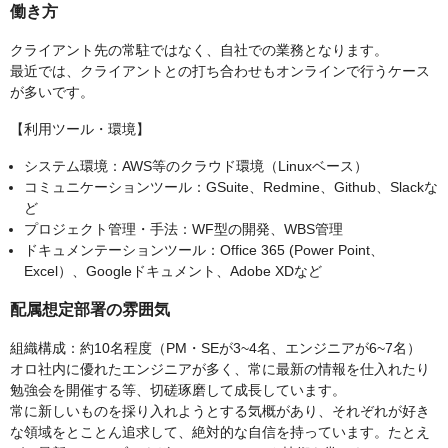
働き方
クライアント先の常駐ではなく、自社での業務となります。
最近では、クライアントとの打ち合わせもオンラインで行うケース
が多いです。
【利用ツール・環境】
システム環境：AWS等のクラウド環境（Linuxベース）
コミュニケーションツール：GSuite、Redmine、Github、Slackな
ど
プロジェクト管理・手法：WF型の開発、WBS管理
ドキュメンテーションツール：Office 365 (Power Point、
Excel）、Googleドキュメント、Adobe XDなど
配属想定部署の雰囲気
組織構成：約10名程度（PM・SEが3~4名、エンジニアが6~7名）
オロ社内に優れたエンジニアが多く、常に最新の情報を仕入れたり
勉強会を開催する等、切磋琢磨して成長しています。
常に新しいものを採り入れようとする気概があり、それぞれが好き
な領域をとことん追求して、絶対的な自信を持っています。たとえ