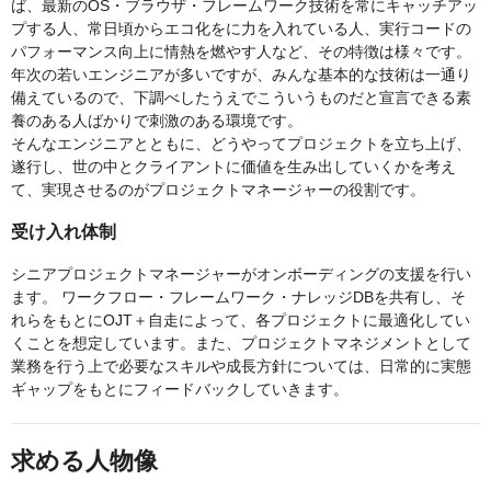
ば、最新のOS・ブラウザ・フレームワーク技術を常にキャッチアッ
プする人、常日頃からエコ化をに力を入れている人、実行コードの
パフォーマンス向上に情熱を燃やす人など、その特徴は様々です。
年次の若いエンジニアが多いですが、みんな基本的な技術は一通り
備えているので、下調べしたうえでこういうものだと宣言できる素
養のある人ばかりで刺激のある環境です。
そんなエンジニアとともに、どうやってプロジェクトを立ち上げ、
遂行し、世の中とクライアントに価値を生み出していくかを考え
て、実現させるのがプロジェクトマネージャーの役割です。
受け入れ体制
シニアプロジェクトマネージャーがオンボーディングの支援を行い
ます。 ワークフロー・フレームワーク・ナレッジDBを共有し、そ
れらをもとにOJT＋自走によって、各プロジェクトに最適化してい
くことを想定しています。また、プロジェクトマネジメントとして
業務を行う上で必要なスキルや成長方針については、日常的に実態
ギャップをもとにフィードバックしていきます。
求める人物像