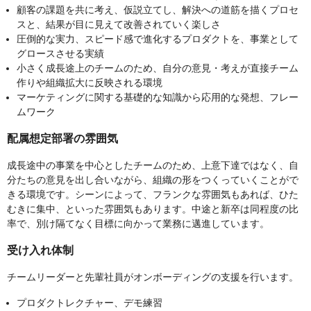
顧客の課題を共に考え、仮説立てし、解決への道筋を描くプロセ
スと、結果が目に見えて改善されていく楽しさ
圧倒的な実力、スピード感で進化するプロダクトを、事業として
グロースさせる実績
小さく成長途上のチームのため、自分の意見・考えが直接チーム
作りや組織拡大に反映される環境
マーケティングに関する基礎的な知識から応用的な発想、フレー
ムワーク
配属想定部署の雰囲気
成長途中の事業を中心としたチームのため、上意下達ではなく、自
分たちの意見を出し合いながら、組織の形をつくっていくことがで
きる環境です。シーンによって、フランクな雰囲気もあれば、ひた
むきに集中、といった雰囲気もあります。中途と新卒は同程度の比
率で、別け隔てなく目標に向かって業務に邁進しています。
受け入れ体制
チームリーダーと先輩社員がオンボーディングの支援を行います。
プロダクトレクチャー、デモ練習