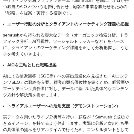
ーケティング分析プラットフォーム『Semrush』を軸に、オロが持
つ独自のAIOノウハウを掛け合わせ、顧客の事業を勝たせるための
「戦略」を提案・実行する役割です。
ユーザー行動の分析とクライアントのマーケティング課題の把握
semrushから得られる膨大なデータ（オーガニック検索分析、トラ
フィック分析、AI可視性、ソーシャルトラッカーなど）をベース
に、クライアントのマーケティング課題を正しく分析把握し、うち
手を考えていきます。
AIOを主軸とした戦略提案
AIによる検索回答（SGE等）への露出最適化を見据えた「AIコンテ
ンツSEO」の戦略を立案。顧客の競合優位性を築くため、経営層や
マーケティング責任者に対し、データに基づいた具体的なコンテン
ツ方針や解決策を提示します。
トライアルユーザーへの活用支援（デモンストレーション）
実データを用いたライブ分析等を行い、顧客が「Semrushで成功で
きるイメージ」を持てるよう伴走します。実際に分析と次の打ち手
の具体策の提示をリアルタイムで行うため、コンサルタントとして