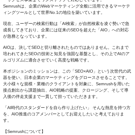
Semrushは、企業のWebマーケティング全般に活用できるマーケテ
ィングツールとして世界No.1の地位を築いています。
現在、ユーザーの検索行動は「AI検索」が自然検索を凌ぐ勢いで急
成長してきており、企業には従来のSEOを超えた「AIO」への対応
が急務となっています。
AIOは、決してSEOと切り離されたものではありません。これまで
培われてきたSEOの技術と知見を強固な基盤とし、その上でAIのア
ルゴリズムに適合させていく高度な戦略です。
本ポジションのミッションは、この「SEO×AIO」という次世代の武
器を使い、日本企業のマーケティングをグロースさせることです。
大小様々な規模・業種のクライアントを対象に、Semrushを用いた
接点創出から課題抽出、AIO戦略の提案、クロージング、そして導
入後の伴走支援まで一貫して担っていただきます。
「AI時代のスタンダードを自ら作り上げたい」 そんな熱意を持つ方
を、AIO推進のコアメンバーとしてお迎えしたいと考えておりま
す。
【Semrushについて】