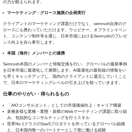
の力が鍛えられます。
マーケティング・グロース施策の企画実行
クライアントのマーケティング課題だけでなく、semrush自身のグ
ロースにも携わっていただけます。ウェビナー、オフラインイベン
ト、コンテンツ制作等を通じ、日本市場におけるSemrushのプレゼ
ンス向上を自ら牽引します。
本国（海外）メンバーとの連携
Semrush本国のメンバーと情報交換を行い、グローバルの最新事例
を日本市場に最適化して展開します。AI最適化の最前線の情報をい
ち早くキャッチアップし、国内のクライアントに還元していくこと
で、日本のマーケティングレベルの引き上げを狙っていきます。
仕事のやりがい・得られるもの
「AIOコンサルタント」としての市場価値向上・キャリア構築
多種多様な業種・業態・規模のWebマーケティング課題に取り組
み、包括的なコンサルティングを行うスキル
世界No.1クラスのSaaSプロダクトを作っているグローバル組織
と、日本国内唯一のパートナーとして密に働ける経験