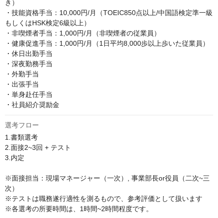
き）

・技能資格手当：10,000円/月（TOEIC850点以上/中国語検定準一級
もしくはHSK検定6級以上）

・非喫煙者手当：1,000円/月（非喫煙者の従業員）

・健康促進手当：1,000円/月（1日平均8,000歩以上歩いた従業員）

・休日出勤手当

・深夜勤務手当

・外勤手当

・出張手当

・単身赴任手当

・社員紹介奨励金
選考フロー
1.書類選考

2.面接2~3回 + テスト

3.内定

※面接担当：現場マネージャー（一次）, 事業部長or役員（二次~三
次）

※テストは職務遂行適性を測るもので、参考評価として扱います

※各選考の所要時間は、1時間~2時間程度です。