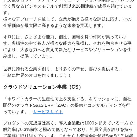
全く異なるビジネスモデルで創業以来26期連続で成長を続けていま
す。
様々なアプローチを通じて、企業が抱える様々な課題に応え、その
企業価値が最大限に高まるような未来を実現します。
オロには、さまざまな能力、個性、国籍を持つ仲間が集っていま
す。多様性の中で各人が様々な能力を発揮し、それを融合させる事
により、大きな力へと変えて新たなサービスやソリューションを生
み出し、提供しています。
世界に誇れる企業を創り、より多くの幸せ、喜びを提供する。
一緒に世界のオロを作りましょう！
クラウドソリューション事業（CS）
「ホワイトカラーの生産性向上を支援する」をミッションに、自社
開発のクラウドSaaS ERP「ZAC」の提供とコンサルティングを行
っています。
サービスサイト
プロダクトの完成度は高く、導入企業数は1000を超えている一方で
解約率は0.3%前後と極めて低くなっており、社員全員が誇りを持っ
て業務に取り組んでいます。これからも管理会計領域SaaSの先駆者