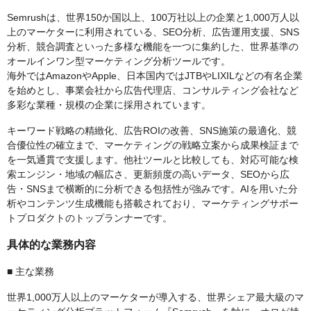
Semrushは、世界150か国以上、100万社以上の企業と1,000万人以
上のマーケターに利用されている、SEO分析、広告運用支援、SNS
分析、競合調査といった多様な機能を一つに集約した、世界基準の
オールインワン型マーケティング分析ツールです。
海外ではAmazonやApple、日本国内ではJTBやLIXILなどの有名企業
を始めとし、事業会社から広告代理店、コンサルティング会社など
多彩な業種・規模の企業に採用されています。
キーワード戦略の精緻化、広告ROIの改善、SNS施策の最適化、競
合優位性の確立まで、マーケティングの戦略立案から成果検証まで
を一気通貫で支援します。他社ツールと比較しても、対応可能な検
索エンジン・地域の幅広さ、更新頻度の高いデータ、SEOから広
告・SNSまで横断的に分析できる包括性が強みです。AIを用いた分
析やコンテンツ生成機能も搭載されており、マーケティングサポー
トプロダクトのトップランナーです。
具体的な業務内容
■ 主な業務
世界1,000万人以上のマーケターが導入する、世界シェア最大級のマ