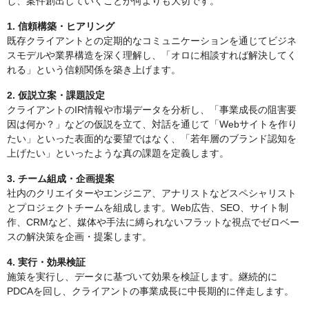
し、案件創出していくことが何よりも大切です。
1. 信頼構築・ヒアリング
既存クライアントとの定期的なコミュニケーションを通じてビジネ
スモデルや業界構造を深く理解し、「オロに相談すれば解決してく
れる」という信頼関係を築き上げます。
2. 仮説立案・課題設定
クライアントのIR情報や市場データを分析し、「事業成長の阻害要
因は何か？」などの仮説を立て、対話を通じて「Webサイトを作り
たい」といった表面的な要望ではなく、「若年層のブランド認知を
上げたい」といったような真の課題を定義します。
3. チーム組成・企画提案
社内のクリエイターやエンジニア、アナリストなどスペシャリスト
とプロジェクトチームを組成します。Web広告、SEO、サイト制
作、CRMなど、媒体や手法に縛られないフラットな視点でゼロベー
スの解決策を企画・提案します。
4. 実行・効果検証
施策を実行し、データに基づいて効果を検証します。継続的に
PDCAを回し、クライアントの事業成長に中長期的に伴走します。