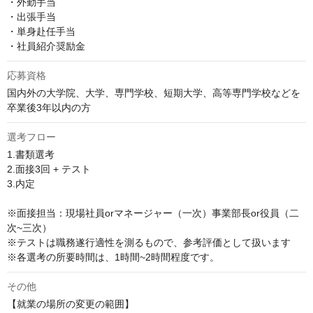
・外勤手当

・出張手当

・単身赴任手当

・社員紹介奨励金
応募資格
国内外の大学院、大学、専門学校、短期大学、高等専門学校などを
卒業後3年以内の方
選考フロー
1.書類選考

2.面接3回 + テスト

3.内定

※面接担当：現場社員orマネージャー（一次）事業部長or役員（二
次~三次）

※テストは職務遂行適性を測るもので、参考評価として扱います

※各選考の所要時間は、1時間~2時間程度です。
その他
【就業の場所の変更の範囲】
