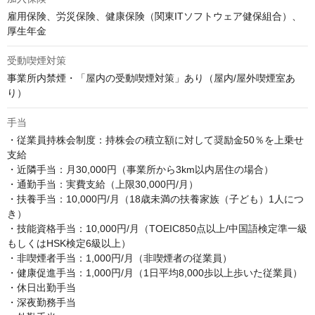
雇用保険、労災保険、健康保険（関東ITソフトウェア健保組合）、
厚生年金
受動喫煙対策
事業所内禁煙・「屋内の受動喫煙対策」あり（屋内/屋外喫煙室あ
り）
手当
・従業員持株会制度：持株会の積立額に対して奨励金50％を上乗せ
支給

・近隣手当：月30,000円（事業所から3km以内居住の場合）

・通勤手当：実費支給（上限30,000円/月）

・扶養手当：10,000円/月（18歳未満の扶養家族（子ども）1人につ
き）

・技能資格手当：10,000円/月（TOEIC850点以上/中国語検定準一級
もしくはHSK検定6級以上）

・非喫煙者手当：1,000円/月（非喫煙者の従業員）

・健康促進手当：1,000円/月（1日平均8,000歩以上歩いた従業員）

・休日出勤手当

・深夜勤務手当
