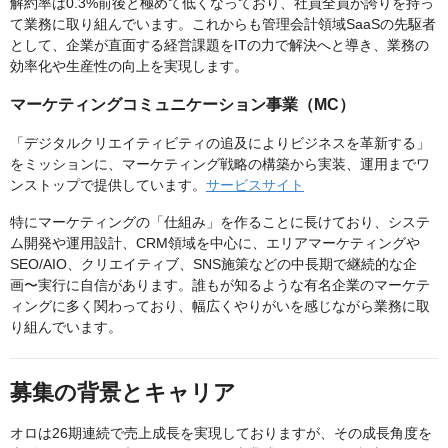
解約率は0.3%前後と極めて低くなっており、社員全員が誇りを持っ
て業務に取り組んでいます。これからも管理会計領域SaaSの先駆者
として、企業が直面する経営課題をITの力で解決へと導き、業務の
効率化や生産性の向上を実現します。
マーケティングコミュニケーション事業（MC）
「デジタルクリエイティビティの追及によりビジネスを革新する」
をミッションに、マーケティング戦略の構築から実装、運用までワ
ンストップで提供しています。
サービスサイト
特にマーケティングの「仕組み」を作ることに長けており、システ
ム開発や運用設計、CRM領域を中心に、エリアマーケティングや
SEO/AIO、クリエイティブ、SNS施策などの中長期で継続的な企
画〜実行に自信があります。誰もが知るような有名企業のマーケテ
ィングに多く関わっており、幅広くやりがいを感じながら業務に取
り組んでいます。
募集の背景とキャリア
オロは26期連続で売上成長を実現しておりますが、その成長角度を