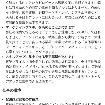
う解決するか」というゼロベースの戦略立案に挑戦できます。弊
社は独立系のため特定の媒体を売るノルマはありません。Webサ
イト制作、広告運用、SNSマーケティング、システム構築など、
あらゆる手段をフラットに組み合わせ、本当に顧客のためになる
本質的な提案を追求できます。
マーケティングスキルを高めることができます
弊社の環境で培えるのは「オロでしか通用しないスキル」ではあ
りません。フロントに立ち、戦略立案から実行・分析まで一気通
貫で担うことで、あらゆる業界・企業で求められる「全体最適の
マーケティングスキル」と「プロジェクトマネジメント力」をい
ち早く身につけることができます。
スキルアップに集中できる安定基盤があります
東証プライム上場企業としての強固な経営基盤と、全社平均残業
約24時間というメリハリのある労働環境が整っています。広告業
界にありがちな「目先の数字や過酷な残業に疲弊する」ことな
く、顧客の課題と向き合い、自身の本質的なスキル習得・キャリ
アアップに集中できる環境です。
仕事の環境
配属想定部署の雰囲気
年齢や年次関係なく、積極的にメンバーの意見を取り入れて組織