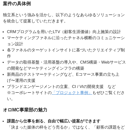
案件の具体例
独立系という強みを活かし、以下のようなあらゆるソリューション
を統合して提案していただきます。
CRMプログラムを用いたLTV（顧客生涯価値）向上施策の設計
マーケティングファネルに沿ったチャネル横断のコミュニケーシ
ョン設計
各ファネルのターゲットインサイトに基づいたクリエイティブ制
作
データの取得基盤・活用基盤の導入や、CMS構築・Webサービス
の開発などマーケティングインフラの構築
新商品のテストマーケティングなど、Eコマース事業の立ち上
げ〜運用の支援
ブランドエンゲージメントの立案、CI / VIの開発支援 など
※コーポレートサイトの
「プロジェクト事例」
もぜひご覧くださ
い。
オロMC事業部の魅力
課題から仕事を創る、自由で幅広い提案ができます
「決まった媒体の枠をどう売るか」ではなく、「顧客の課題をど