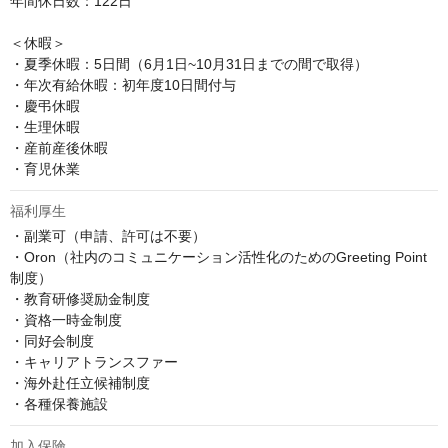
年間休日数：122日

＜休暇＞

・夏季休暇：5日間（6月1日~10月31日までの間で取得）

・年次有給休暇：初年度10日間付与

・慶弔休暇

・生理休暇

・産前産後休暇

・育児休業
福利厚生
・副業可（申請、許可は不要）

・Oron（社内のコミュニケーション活性化のためのGreeting Point
制度）

・教育研修奨励金制度

・資格一時金制度

・同好会制度

・キャリアトランスファー

・海外赴任立候補制度

・各種保養施設
加入保険