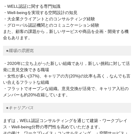
・WELL認証に関する専門知識
・Well-beingを実現する空間設計の知見
・大企業クライアントとのコンサルティング経験
・グローバル認証機関とのコミュニケーション経験
また、顧客の課題から，新しいサービスや商品を企画・開発する機
会もあります。
●職場の雰囲気
・2020年に立ち上がった新しい組織であり，新しい挑戦に対して活
発に意見交換できる職場
・女性が多い(37%)、キャリアの方(20%)の比率も高く，なんでも言
い合えるフラットな組織
・フラットでオープンな組織。意見交換が活発で、キャリア入社の
メンバーも約20%在籍しています。
●キャリアパス
まずは，WELL認証コンサルティングを通じて建築・ワークプレイ
ス・Well-being分野の専門性を高めていただきます。
その後は，ワークプレイス・コンサルティング ・空間サービス・