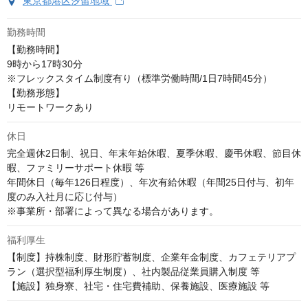
東京都港区汐留地域
勤務時間
【勤務時間】

9時から17時30分 

※フレックスタイム制度有り（標準労働時間/1日7時間45分）

【勤務形態】

リモートワークあり
休日
完全週休2日制、祝日、年末年始休暇、夏季休暇、慶弔休暇、節目休
暇、ファミリーサポート休暇 等

年間休日（毎年126日程度）、年次有給休暇（年間25日付与、初年
度のみ入社月に応じ付与）

※事業所・部署によって異なる場合があります。
福利厚生
【制度】持株制度、財形貯蓄制度、企業年金制度、カフェテリアプ
ラン（選択型福利厚生制度）、社内製品従業員購入制度 等

【施設】独身寮、社宅・住宅費補助、保養施設、医療施設 等