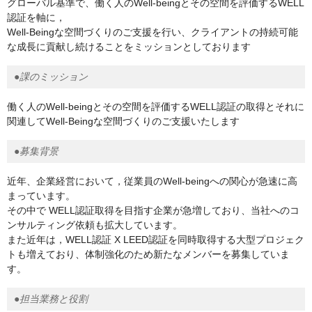
グローバル基準で、働く人のWell-beingとその空間を評価するWELL
認証を軸に，
Well-Beingな空間づくりのご支援を行い、クライアントの持続可能
な成長に貢献し続けることをミッションとしております
●課のミッション
働く人のWell-beingとその空間を評価するWELL認証の取得とそれに
関連してWell-Beingな空間づくりのご支援いたします
●募集背景
近年、企業経営において，従業員のWell-beingへの関心が急速に高
まっています。
その中で WELL認証取得を目指す企業が急増しており、当社へのコ
ンサルティング依頼も拡大しています。
また近年は，WELL認証 X LEED認証を同時取得する大型プロジェク
トも増えており、体制強化のため新たなメンバーを募集していま
す。
●担当業務と役割