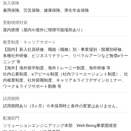
加入保険
雇用保険、労災保険、健康保険、厚生年金保険
受動喫煙対策
屋内禁煙（屋内や屋外に喫煙可能場所あり）
教育制度・キャリアサポート
【国内】新入社員研修、職能（職種）別・事業場別・階層別研修、
各種社外研修、ビジネスリテラシー、リベラルアーツなど無償eラー
ニング 等

【海外】海外留学制度、海外トレーニー制度、海外研修 等

社内公募制度、eアピール制度（社内フリーエージェント制度）、社
内複業制度、社外留職制度、キャリア＆ライフデザインセミナー、
ワーク＆ライフサポート勤務 等
試用期間
試用期間あり（3ヶ月）※本採用時と条件の変更はありません。
配属部門
ソリューションエンジニアリング本部　Well-Being事業開発室　