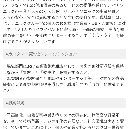
ループならではの付加価値のあるサービスの提供を通じて、パナソ
ニックの事業と人々のくらしを守り、パナソニックの事業発展と
人々の安心・安全に貢献することが当社の使命です。職域部門は、
パナソニックグループの個人のお客様（従業員・OB・ご家族）に対
して、1人1人のライフイベントに寄り添った保険の提案、最適な補
償の提供を行い、長期的にサポートすることで「安心・安全」を提
供することがミッションです。
●カスタマー契約センターのミッション
・職域部門における業務集約組織として、お客さま対応品質を保持
しながら「集約」と「効率化」を推進すること。
・既契約者の契約保全と電話やインターネット等、非対面での商品
提案による新規契約獲得を通じて、職域部門の「収益」に貢献する
こと。
●募集背景
少子高齢化、自然災害や感染症リスクの顕在化、物価高や経済不
安、そして技術革新・デジタル化の進展など、社会環境は大きく変
化しています。これに伴い、個人や企業が抱えるリスクは一層複雑