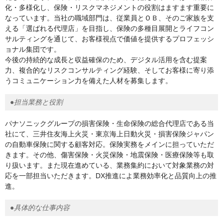
化・多様化し、保険・リスクマネジメントの役割はますます重要に
なっています。当社の職域部門は、従業員とＯＢ、そのご家族を支
える「選ばれる代理店」を目指し、保険の多種目展開とライフコン
サルティングを通じて、お客様視点で価値を提供するプロフェッシ
ョナル集団です。
今後の持続的な成長と収益確保のため、デジタル活用を含む提案
力、複合的なリスクコンサルティング経験、そしてお客様に寄り添
うコミュニケーション力を備えた人材を募集します。
●担当業務と役割
パナソニックグループの損害保険・生命保険の総合代理店である当
社にて、三井住友海上火災・東京海上日動火災・損害保険ジャパン
の自動車保険に関する顧客対応。保険実務をメインに担っていただ
きます。その他、傷害保険・火災保険・地震保険・医療保険等も取
り扱います。また現在進めている、業務集約において対象業務の対
応を一部担当いただきます。DX推進によ業務効率化と品質向上の推
進。
●具体的な仕事内容