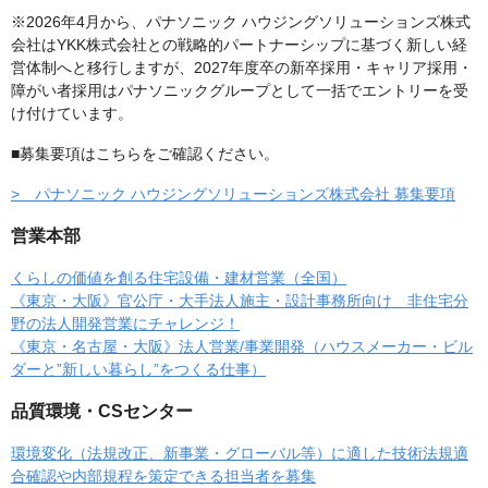
※2026年4月から、パナソニック ハウジングソリューションズ株式
会社はYKK株式会社との戦略的パートナーシップに基づく新しい経
営体制へと移行しますが、2027年度卒の新卒採用・キャリア採用・
障がい者採用はパナソニックグループとして一括でエントリーを受
け付けています。
■募集要項はこちらをご確認ください。
> パナソニック ハウジングソリューションズ株式会社 募集要項
営業本部
くらしの価値を創る住宅設備・建材営業（全国）
《東京・大阪》官公庁・大手法人施主・設計事務所向け 非住宅分
野の法人開発営業にチャレンジ！
《東京・名古屋・大阪》法人営業/事業開発（ハウスメーカー・ビル
ダーと”新しい暮らし”をつくる仕事）
品質環境・CSセンター
環境変化（法規改正、新事業・グローバル等）に適した技術法規適
合確認や内部規程を策定できる担当者を募集