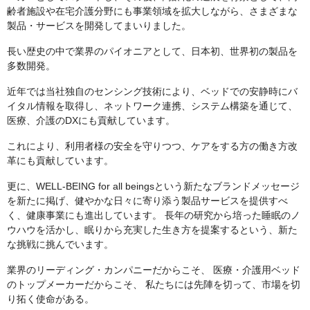
齢者施設や在宅介護分野にも事業領域を拡大しながら、さまざまな
製品・サービスを開発してまいりました。
長い歴史の中で業界のパイオニアとして、日本初、世界初の製品を
多数開発。
近年では当社独自のセンシング技術により、ベッドでの安静時にバ
イタル情報を取得し、ネットワーク連携、システム構築を通じて、
医療、介護のDXにも貢献しています。
これにより、利用者様の安全を守りつつ、ケアをする方の働き方改
革にも貢献しています。
更に、WELL-BEING for all beingsという新たなブランドメッセージ
を新たに掲げ、健やかな日々に寄り添う製品サービスを提供すべ
く、健康事業にも進出しています。 長年の研究から培った睡眠のノ
ウハウを活かし、眠りから充実した生き方を提案するという、新た
な挑戦に挑んでいます。
業界のリーディング・カンパニーだからこそ、 医療・介護用ベッド
のトップメーカーだからこそ、 私たちには先陣を切って、市場を切
り拓く使命がある。