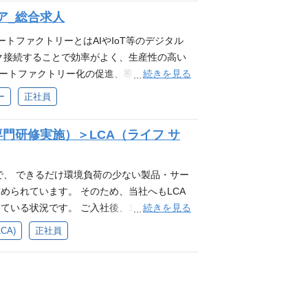
件】 ・プロジェクトマネジメント、プロジェ
気ガス、制動（ブレーキ）、騒音等の各種認
・メンタルヘルス相談窓口 ・オンライン診療
ト等） ・リーダー研修、リーダー候補者研修
ア_総合求人
ksなどのCAD使用経験 業務の変更範囲：会社の指
検討、データ解析、技術提案等 ・エンジン
接種補助制度 ・女性特有の健康相談窓口 ・L
ロスカレッジ） ・PALMS（e-learni
ジニア一人ひとりが、自らのキャリアを主体的
種評価） 耐久性、排気ガス、燃費、振動、
トファクトリーとはAIやIoT等のデジタル
学習サービス） ■働き方・ワークスタイル・ライ
を整備しています。研修・学習支援や多様な
上設備や車両走行時の応力、振動、騒音等の
ク接続することで効率がよく、生産性の高い
ントマネージャー） ・フレックス休日3日間
に、資産形成や健康支援など多彩です。キャ
ルギア、シャフト等の耐久性評価 ・ユニッ
続きを見る
マートファクトリー化の促進、導入を担当して
・リモートワーク制度（条件あり） ・複業
を柔軟に活用できる環境です。 ■キャリア
による各種評価） 車両部品の振動、応力、
記3点のスキルを身に着けていただきます。
ー
正社員
ト ■各種保険・資産形成 ・確定拠出年金制
アチャレンジ制度） ・公募型グループ横断異
、ドライブライン実験に関わる実験技術業務
を深める ・統計、分析スキル：複数のデ
蓄制度（一般、住宅、年金財形） ・単身寮
事業創出プログラム ・資格取得助成金制度
】 ・普通自動車免許（MT） ・自動車実
ル：多量データをマクロ、VBA、Python
（雇用・労災・健康・厚生年金） ・各種優待
門研修実施）＞LCA（ライフ サ
技術スキル自己診断・可視化ツール（Engi
格 ・危険物取扱乙種4類資格 業務の変更範
エリアの大手メーカーにて就業していただき
期健康診断 ・キャリア相談窓口 ・ストレスチ
習支援 ・プロジェクトマネジメント研修 ・ビジネ
いて】 エンジニア一人ひとりが、自らのキャ
おける生産設備設計、ライン設計、工程設計等
相談窓口 ・オンライン診療サービス ・育児
修、リーダー候補者研修 ・分野別各種技術研
し、福利厚生を整備しています。研修・学習
カーの製品関発工程において、仕様や設計内
で、 できるだけ環境負荷の少ない製品・サー
女性特有の健康相談窓口 ・LGBTQ＋はたら
ALMS（e-learningシステム） ・Ude
える制度を軸に、資産形成や健康支援など多
種メーカーの製品関発工程において、生産能
められています。 そのため、当社へもLCA
き方・ワークスタイル・ライフスタイル ・職務手
じて、各種制度を柔軟に活用できる環境で
【将来的には】 実務経験をしっかり積んでい
続きを見る
いる状況です。 ご入社後、1.5ヶ月の社内
・フレックス休日3日間（会社独自の所定休
度（社内キャリアチャレンジ制度） ・公募型
ァクトリーレベル３という領域を目指してい
メーカーにて就業していただきます。 製品単
CA)
正社員
度（条件あり） ・複業（副業）制度（要申
制度） ・新規事業創出プログラム ・資格取
T導入希望の企業への助言、コンサルを行うキ
定業務】 ・対象製品の部品質量、材料調査、
産形成 ・確定拠出年金制度 ・従業員持株制度
ロジェクト） ・技術スキル自己診断・可視化
ト例】 ・既存設備からデータを抽出するため
価、データ解析、資料作成 ・上記付随業務
年金財形） ・単身寮（寮費補助／当社規定に
s） ■研修・学習支援 ・プロジェクトマネジメント
産設備の稼働状況の可視化 ・処理されたデー
的には】 分析の実務経験をしっかり積んで
年金） ・各種優待制度（みどり会） ■健
・リーダー研修、リーダー候補者研修 ・分
用いた生産効率の算出、また最適化の立案 【必
析結果からの解釈までをご対応いただきま
相談窓口 ・ストレスチェック（定期実施）
カレッジ） ・PALMS（e-learningシ
経験要件：生産管理、品質管理、製造ラインの
キャリアパスをイメージしております。 【必