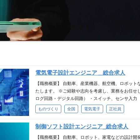
電気電子設計エンジニア＿総合求人
【職務概要】 自動車、産業機器、航空機、ロボット
たします。 ※ご経験や志向を考慮し、業務をお任せし
ログ回路・デジタル回路） ・スイッチ、センサ入力 
通信（有線、無線） ・映像データ通信 ・マイコン ・
ものづくり
全国
電気電子
正社員
・エミッション ・イミュニティ ・対策効果確認 など 
設計 など ■EOL対応 ・代替品選定 ・代替品への
制御ソフト設計エンジニア_総合求人
更 など ■解析業務 ・熱シミュレーション ・電磁
など 【必須要件】 ・電気電子系の知識をお持ちの方
【職務概要】 自動車、ロボット、家電などの設計開