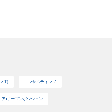
研修・学習支援 ・プロジェクトマネジメント研修 ・
定休日） ・特別休暇（慶弔その他） ・リモ
ダー研修、リーダー候補者研修 ・分野別各種
申請／条件あり） ・各種交流イベント ■各
） ・PALMS（e-learningシステム）
制度（奨励金15％付与） ・財形貯蓄制度
 ■働き方・ワークスタイル・ライフスタイル ・職
社規定による） ・各種社会保険完備（雇用・
） ・フレックス休日3日間（会社独自の所
 ■健康・ライフイベント支援 ・定期健康診
ク制度（条件あり） ・複業（副業）制度
施） ・産業医面談 ・メンタルヘルス相談窓
険・資産形成 ・確定拠出年金制度 ・従業員持
・インフルエンザ予防接種補助制度 ・女性特
住宅、年金財形） ・単身寮（寮費補助／当社
康・厚生年金） ・各種優待制度（みどり会）
リア相談窓口 ・ストレスチェック（定期実
ンライン診療サービス ・育児サポート制度 ・
談窓口 ・LGBTQ＋はたらく相談窓口
IT)
コンサルティング
ニア)オープンポジション