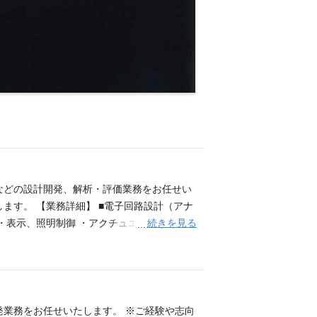
などの設計開発、解析・評価業務をお任せい
ます。 【業務詳細】 ■電子回路設計（アナ
続きを見る
・表示、照明制御 ・アクチュエータ制御 ・
電源 ・センサ出力 など ■EMCノイズ評価
■IC開発 ・FPGA、ASIC（デジタル回路）
部品変更による周辺回路設計 ・アートワーク変
界シミュレーション ・回路シミュレーション
 ・アナログ回路、デジタル回路の設計、開
発業務をお任せいたします。 ※ご経験や志向