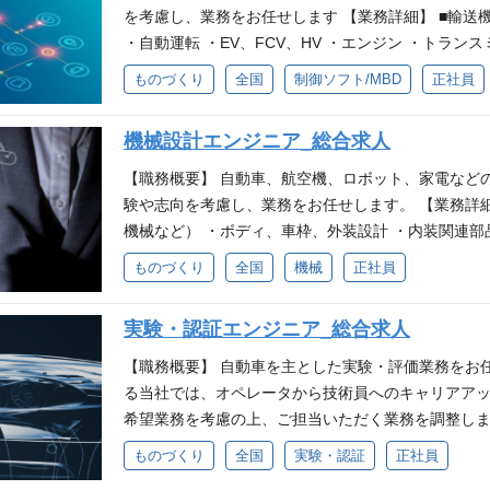
発経験 ・回路設計及び回路の試験、評価経験 【歓迎
を考慮し、業務をお任せします 【業務詳細】 ■輸
ジェクトリーダー経験 ・電気系のシミュレーション
・自動運転 ・EV、FCV、HV ・エンジン ・トラン
ク設計経験 業務の変更範囲：会社の指定する業務 【
ータ関連 ・ECUソフトフェア開発 ・モデルベース開発（M
ものづくり
全国
制御ソフト/MBD
正社員
一人ひとりが、自らのキャリアを主体的に築き、成
ト・医療関連 ・ロボット操作アプリケーション開発 
備しています。研修・学習支援や多様なキャリアチ
関連 ・医療機器関連 ・医療用ロボット関連 など 
機械設計エンジニア_総合求人
資産形成や健康支援など多彩です。キャリアフェー
・エアコン ・プリンタ ・AV機器 ・セキュリティ 
柔軟に活用できる環境です。 ■キャリア形成・挑戦
器 など 【必須要件】 ・組込制御開発経験（要件定
【職務概要】 自動車、航空機、ロボット、家電など
ャレンジ制度） ・公募型グループ横断異動制度（グ
以下いずれかのプログラミング言語での設計経験 C,C＃,C+
験や志向を考慮し、業務をお任せします。 【業務詳
創出プログラム ・資格取得助成金制度 ・実践型人財
経験 【歓迎要件】 ・プロジェクトマネジメント、プ
機械など） ・ボディ、車枠、外装設計 ・内装関連部
術スキル自己診断・可視化ツール（EngiGear） ・表彰
験 ・ロボット開発経験 ・Windowsアプリ開発経験、Linu
・シャシ関連設計 ・ブレーキユニット設計 ・空調関連
ものづくり
全国
機械
正社員
プロジェクトマネジメント研修 ・ビジネススキル研
験 ・Webアプリ系開発経験 ・ネットワーク・システム系開
ャパシタ、モーター設計） ・ワイヤーハーネス関連
リーダー候補者研修 ・分野別各種技術研修 ・研修
変更範囲：会社の指定する業務 【福利厚生・各種制
ター、ロケット他） ・飛行機（翼、尾翼、胴体、エ
・PALMS（e-learningシステム） ・Udemy Bu
実験・認証エンジニア_総合求人
のキャリアを主体的に築き、成長し続けられる環境
機体構造物、エンジン、動力装置） ・ロケット（エ
クスタイル・ライフスタイル ・職務手当（チームリ
修・学習支援や多様なキャリアチャレンジの機会、
ク） など ■産業機器・民生機器・他関連 ・重電機
【職務概要】 自動車を主とした実験・評価業務をお
ックス休日3日間（会社独自の所定休日） ・特別休
援など多彩です。キャリアフェーズや挑戦したい方
機能加工機、複合加工機） ・運搬装置（搬送機、昇
る当社では、オペレータから技術員へのキャリアアッ
件あり） ・複業（副業）制度（要申請／条件あり） 
環境です。 ■キャリア形成・挑戦機会 ・公募型社内
プリンター） ・民生機器（映像機器、車載機器、空
希望業務を考慮の上、ご担当いただく業務を調整しま
確定拠出年金制度 ・従業員持株制度（奨励金15％付
公募型グループ横断異動制度（グループキャリアチャ
術機器） ・その他産業用機械 など ■CAE解析 ・
計測・評価業務、認証業務 ・車両実験（テストコー
ものづくり
全国
実験・認証
正社員
形） ・単身寮（寮費補助／当社規定による） ・各
資格取得助成金制度 ・実践型人財育成プログラム（
解析 ・熱、流体解析 など 【必須要件】 ・機械工
合評価（フィーリング評価）、レイアウト（整備性
金） ・各種優待制度（みどり会） ■健康・ライフイ
可視化ツール（EngiGear） ・表彰制度（PXT Aw