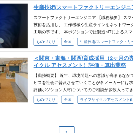
価、解析経験 ・CADオペレーション経験 【歓迎要
定性、制動性能、音・振動等の評価 ・認証試験 排
口 ・ストレスチェック（定期実施） ・産業医面談 
メント研修 ・ビジネススキル研修（組織マネジメン
生産技術/スマートファクトリーエンジニ
クトリーダー経験 ・CATIA V5、NX、Solidwor
証試験 ・車両実験に関わる実験技術業務 評価基準
サービス ・育児サポート制度 ・インフルエンザ予防
・分野別各種技術研修 ・研修プラットフォーム（パーソルク
定する業務 【福利厚生・各種制度について】 エン
実験（エンジン台上、シャシダイナモ設備による各
スマートファクトリーエンジニア 【職務概要】 スマー
GBTQ＋はたらく相談窓口
ngシステム） ・Udemy Business（オンライン
に築き、成長し続けられる環境を重視し、福利厚生
応力、騒音、認証試験 ・ドライブトレイン実験（台
技術を活用し、 工作機械や生産ラインをネットワー
フスタイル ・職務手当（チームリーダー／アシスタ
キャリアチャレンジの機会、成長を支える制度を軸
各種評価） トランスミッション、ディファレンシャ
工場の事です。 本ポジションでは製造×ITによるス
（会社独自の所定休日） ・特別休暇（慶弔その他） 
リアフェーズや挑戦したい方向性に応じて、各種制度
ト台上実験（車両走行時や加振設備や電波暗室など
いただきます。 ご入社後は3カ月間の研修にて、下
ものづくり
全国
生産技術/スマートファクトリ
（副業）制度（要申請／条件あり） ・各種交流イベン
形成・挑戦機会 ・公募型社内異動制度（社内キャリ
騒音等の評価、電波障害評価 ・エンジン、ユニット
・センシングスキル：センサー機器に対しての理解
度 ・従業員持株制度（奨励金15％付与） ・財形貯
動制度（グループキャリアチャレンジ制度） ・新規
評価基準検討、データ解析、技術提案等 【必須要件
ータから発生要因と要因分析を行う ・データ処理スキ
（寮費補助／当社規定による） ・各種社会保険完備
＜関東・東海・関西/育成採用（2ヶ月の専
・実践型人財育成プログラム（仮想プロジェクト） ・
験、評価業務の経験 【歓迎要件】 ・自動車整備士資
等を用いて処理をする スキルを身に着けた後は所属
制度（みどり会） ■健康・ライフイベント支援 ・定
イクル アセスメント）評価・算出業務
Gear） ・表彰制度（PXT Awards） ■研修・学
囲：会社の指定する業務 【福利厚生・各種制度につ
ます。 【想定業務】 ・各種メーカーの製品開発に
ェック（定期実施） ・産業医面談 ・メンタルヘルス
ススキル研修（組織マネジメント等） ・リーダー研
リアを主体的に築き、成長し続けられる環境を重視
におけるスマートファクトリー化の促進 ・各種メー
【職務概要】 近年、環境問題への意識が高まるなか
サポート制度 ・インフルエンザ予防接種補助制度 ・
修 ・研修プラットフォーム（パーソルクロスカレッジ） ・P
支援や多様なキャリアチャレンジの機会、成長を支
容の確認、評価計画の立案から実施、結果分析 ・各
ビスを社会に普及させていくことが各メーカーには求
く相談窓口
my Business（オンライン学習サービス） ■働
彩です。キャリアフェーズや挑戦したい方向性に応
力や生産計画を可視化し、最適な生産計画の提案等 
評価ポジション人材についてのご相談が多数入ってきて
当（チームリーダー／アシスタントマネージャー） 
す。 ■キャリア形成・挑戦機会 ・公募型社内異動制
ただいた後は、人と協業ロボットによるスマートフ
研修で基礎知識を習得いただき、 所属エリアの製造
ものづくり
全国
ライフサイクルアセスメント(L
日） ・特別休暇（慶弔その他） ・リモートワーク制
グループ横断異動制度（グループキャリアチャレンジ
ただきます。 その後はコンサルタントとして工場Io
位のCO2排出量算出業務からのスタートです。 【想
請／条件あり） ・各種交流イベント ■各種保険・資
得助成金制度 ・実践型人財育成プログラム（仮想プ
ャリアパスをイメージしております。 【プロジェク
エネルギー量の調査 ・システムを使用しての環境評
（奨励金15％付与） ・財形貯蓄制度（一般、住宅、
ツール（EngiGear） ・表彰制度（PXT Award
のセンサー選定から方案立案 ・センサーを使った生
（データ整備など） ・各種メール、電話対応 【将来
よる） ・各種社会保険完備（雇用・労災・健康・厚生
研修 ・ビジネススキル研修（組織マネジメント等） 
タをBIツールにて可視化、または因果分析 ・AIを
いただいた後は、 分析のみではなく、影響評価・分
康・ライフイベント支援 ・定期健康診断 ・キャリア
野別各種技術研修 ・研修プラットフォーム（パーソルクロス
須要件】 ご経験によって要件が異なります。 １ 
す。 その後はコンサルタントとしての改善提案等の
1