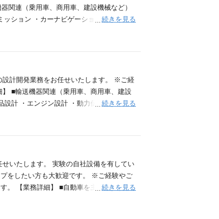
要件】 ・プロジェクトマネジメント、プロ
送機器関連（乗用車、商用車、建設機械など）
ツールの使用経験 ・レイアウト、アートワー
続きを見る
スミッション ・カーナビゲーション ・各種メ
福利厚生・各種制度について】 エンジニア
ATLAB、simulink） など ■ロボッ
長し続けられる環境を重視し、福利厚生を整
・産業用ロボット関連 ・生活支援ロボット
ャレンジの機会、成長を支える制度を軸に、
■航空機・家電・住宅・電車関連 ・人工衛星
ズや挑戦したい方向性に応じて、各種制度を
・ネットワーク機器 ・変圧器 ・自動認識機
機会 ・公募型社内異動制度（社内キャリアチ
義、設計、プログラミング、評価など） ・
の設計開発業務をお任せいたします。 ※ご経
ループキャリアチャレンジ制度） ・新規事業
+,VC++,Python,Javaを使用した開発
細】 ■輸送機器関連（乗用車、商用車、建設
育成プログラム（仮想プロジェクト） ・技
ロジェクトリーダー経験 ・車載系の開発経
続きを見る
品設計 ・エンジン設計 ・動力伝達関連設計
制度（PXT Awards） ■研修・学習支援 ・
x開発経験 ・MATLAB/Simulinkの使用経
設計 ・EV、HV、FCV関連設計（電池、キ
修（組織マネジメント等） ・リーダー研修、
発経験 ・Android,iOS開発経験 業務の
設計 など ■航空機関連（飛行機、ヘリコプ
プラットフォーム（パーソルクロスカレッジ）
度について】 エンジニア一人ひとりが、自ら
ンジン、室内装備） ・ヘリコプター（尾翼、
siness（オンライン学習サービス） ■働き方・ワー
を重視し、福利厚生を整備しています。研
ンジン、動力装置、電装系統、各液体タン
ーダー／アシスタントマネージャー） ・フレ
成長を支える制度を軸に、資産形成や健康支
器（発電機、電動機、変圧器） ・加工機（多
任せいたします。 実験の自社設備を有してい
暇（慶弔その他） ・リモートワーク制度（条
向性に応じて、各種制度を柔軟に活用できる
降機） ・事務機器（複合機、インジェクタ、
プをしたい方も大歓迎です。 ※ご経験やご
・各種交流イベント ■各種保険・資産形成 ・
異動制度（社内キャリアチャレンジ制度） ・
調機器） ・医療機器（画像診断機器、治療手
続きを見る
す。 【業務詳細】 ■自動車を主とした実験
与） ・財形貯蓄制度（一般、住宅、年金財
レンジ制度） ・新規事業創出プログラム ・
構造、強度応力解析 ・振動、騒音解析 ・衝突
ス走行や社外走行による車両全般評価） 総
種社会保険完備（雇用・労災・健康・厚生年
仮想プロジェクト） ・技術スキル自己診断・
学系の知識をお持ちの方 ・機械系の設計、評
・干渉評価）、乗り心地、動力燃費、操縦安
ベント支援 ・定期健康診断 ・キャリア相談窓
ards） ■研修・学習支援 ・プロジェクトマネジ