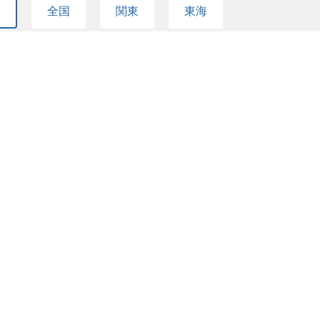
て
全国
関東
東海
て
機械
制御ソフト/MBD
電気電子
術/スマートファクトリー
ライフサイクルアセスメント(
フラ
DX
セキュリティ
ITコンサル
タ
営業
企画／管理
人事
社内S
他キャリア
(エンジニア)オープンポジション
カ
6
件の検索結果を表示する