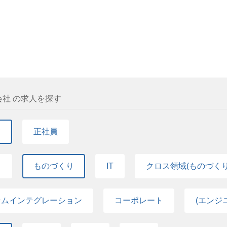
（EngiGear） ・表彰制度（PXT Awards） ■
ネージャー） ・フレックス休日3日間（会社独自の所
ビジネススキル研修（組織マネジメント等） ・リー
ートワーク制度（条件あり） ・複業（副業）制度（要
技術研修 ・研修プラットフォーム（パーソルクロスカレッジ
種保険・資産形成 ・確定拠出年金制度 ・従業員持株
・Udemy Business（オンライン学習サービス）
（一般、住宅、年金財形） ・単身寮（寮費補助／当
務手当（チームリーダー／アシスタントマネージャー
労災・健康・厚生年金） ・各種優待制度（みどり会）
定休日） ・特別休暇（慶弔その他） ・リモートワー
断 ・キャリア相談窓口 ・ストレスチェック（定期実
（要申請／条件あり） ・各種交流イベント ■各種保
口 ・オンライン診療サービス ・育児サポート制度 
株制度（奨励金15％付与） ・財形貯蓄制度（一般、
有の健康相談窓口 ・LGBTQ＋はたらく相談窓口
社 の求人を探す
規定による） ・各種社会保険完備（雇用・労災・健
■健康・ライフイベント支援 ・定期健康診断 ・キャ
施） ・産業医面談 ・メンタルヘルス相談窓口 ・オ
て
正社員
インフルエンザ予防接種補助制度 ・女性特有の健康相
て
ものづくり
IT
クロス領域(ものづくり×
テムインテグレーション
コーポレート
(エンジ