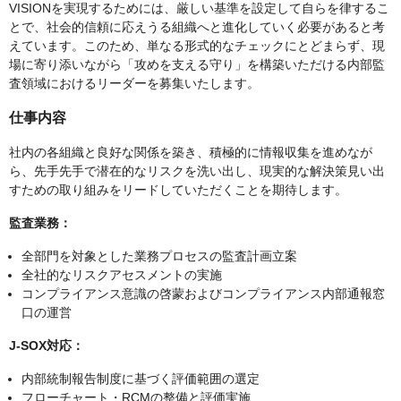
VISIONを実現するためには、厳しい基準を設定して自らを律するこ
とで、社会的信頼に応えうる組織へと進化していく必要があると考
えています。このため、単なる形式的なチェックにとどまらず、現
場に寄り添いながら「攻めを支える守り」を構築いただける内部監
査領域におけるリーダーを募集いたします。
仕事内容
社内の各組織と良好な関係を築き、積極的に情報収集を進めなが
ら、先手先手で潜在的なリスクを洗い出し、現実的な解決策見い出
すための取り組みをリードしていただくことを期待します。
監査業務：
全部門を対象とした業務プロセスの監査計画立案
全社的なリスクアセスメントの実施
コンプライアンス意識の啓蒙およびコンプライアンス内部通報窓
口の運営
J-SOX対応：
内部統制報告制度に基づく評価範囲の選定
フローチャート・RCMの整備と評価実施