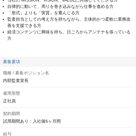
当社の MISSION、VISION、VALUEに共感してくださる方
自律的に動いて、周りを巻き込みながら仕事を進める方
「形式」よりも「実質」を重んじる方
監査担当としての考え方を持ちながら、主体的かつ柔軟に業務改
善を支援できる方
経済コンテンツに興味を持ち、日ごろからアンテナを張っている
方
募集要項
職種 / 募集ポジション名
内部監査室長
雇用形態
正社員
契約期間
試用期間あり：入社後6ヶ月間
給与