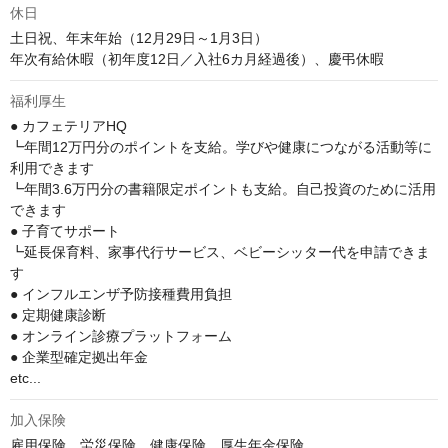
休日
土日祝、年末年始（12月29日～1月3日）

年次有給休暇（初年度12日／入社6カ月経過後）、慶弔休暇
福利厚生
● カフェテリアHQ

┗年間12万円分のポイントを支給。学びや健康につながる活動等に
利用できます

┗年間3.6万円分の書籍限定ポイントも支給。自己投資のために活用
できます

● 子育てサポート

┗延長保育料、家事代行サービス、ベビーシッター代を申請できま
す

● インフルエンザ予防接種費用負担

● 定期健康診断

● オンライン診療プラットフォーム

● 企業型確定拠出年金

etc...
加入保険
雇用保険、労災保険、健康保険、厚生年金保険