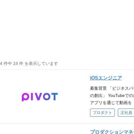
24 件中 24 件 を表示しています
iOSエンジニア
募集背景 「ビジネス
の創出」 YouTub
アプリを通じて動画を
て「マッチングサービ
プロダクト
正社員
現在、iOSアプリは
「0→1」と「1→10
ズです。大規模なユーザー
プロダクションマネ