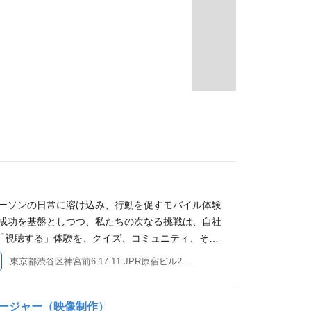
パーソンの日常に溶け込み、行動を促すモバイル体験
eでの成功を基盤としつつ、私たちの次なる挑戦は、自社
「視聴する」体験を、クイズ、コミュニティ、そし
ス」といった「行動」へと繋げることにあります。
東京都渋谷区神宮前6-17-11 JPR原宿ビル2階 他(1)
既存機能のグロースに加え、新規事業の立ち上げという
」が同時並行で動く非常にエキサイティングなフェー
基盤を支える技術力はもちろん、Claude Code
ージャー（映像制作）