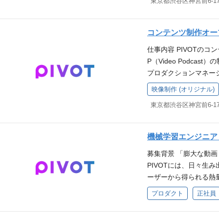
大規模システムのバッ
ルの枠に捉われず、プ
げ、人気シリーズでし
値創出に集中できる環境を
分野の有識者や実務家
挑戦が可能です。 新規
ン領域にも関心を持てる方。 技術
く、新たな挑戦を継続
実務経験（目安5年以上、
ティングを通じた番組
を活かした、マッチン
IKit Architecture: MVVM
は、PIVOTの特徴を
oid SDKに関する深
コンテンツ制作オー
ストへのインタビュー
できます。 最新開発パ
gle Cloud AI Tools: 
す。PIVOTのMVV
ck Compose、Coro
「企業・産業」や「金
仕事内容 PIVOTの
ーに組み込み、生産性
ネジメントチームにつ
組んでいただける方の
e、Codex、GitHub
かりやすく伝え、深い
P（Video Podc
来を形作る役割を担え
ダクトマネージャー、ソ
ー達が企画した人気シリー
図った経験 メディア
トから深いインサイト
プロダクションマネー
技術選定やアーキテク
ンジニア、コーポレー
ズ ・新常識 シリーズ
い関心（必須） 歓迎要
み砕いて伝えるトーク
信までを一貫して担当
直結する貢献ができます
ームについてはこちら
レクター、プロデュー
映像制作 (オリジナル)
アプリのリニューアル経験
ト イベントへの出演
えてアサインをさせてい
開発の実務経験（3年以上、
「PIVOT」 プロダク
のテーマに関心を持ち
務経験 iOS（Swift）の
のモデレーターや司会
かした切り口づくりやデ
va / TypeScrip
情報まとめ： Entra
約がある中で企画を考
興味・知見 検索、マッ
参加 必須要件 「企
していただきつつ、良
の設計・実装能力 大
ださい ▼カルチャーデ
感じていただける方 歓
経験 テックリードと
知識と強い好奇心 テレ
応募をお待ちしており
最適化の経験 Claude C
のキャリアの軌跡【PIV
信した経験 大学教授や各種専
機械学習エンジニア（M
技術を手段として価値を
での記者・編集者経験
記者・MCとの連携、
活用し、開発効率向上
OT Tech Blog
hop, Illustrat
込み、ユーザー体験の
力 配信コンテンツの
募集背景 「膨大な動
ル、品質、、、etc）
び「学び」による社会変革へ
カジュアル面談のリク
VOTの MISSION、V
ショナルとしてのこだわり
る方 「番組を一緒に
PIVOTには、日々生
ンマネージャーが携わる人
したクラウドネイティ
アル面談リクエストフ
こだわりを理解し、PI
わせた最適な実装を追求
ブに捉え、新しいコン
ーザーから得られる熱
OT TALK シリーズ 
ム型ビジネスの開発・
方 プロスポーツチー
われず、プロダクト全
要件 大手放送局にお
今、これらのアセット
サー】 ビジネスパーソン
クト立ち上げの経験 パ
る方 自ら手を動かす
プロダクト
正社員
関心を持てる方。 技術スタック L
出演経験 ビジネスカ
「制作・配信の劇的な
企画 ~配信 新番組フ
テム改善経験 求める人
通貫に担うことにやり
chitecture: Clean Archi
門家との豊富な人的ネ
るのは、 PIVOT初
リーズの例 ・SKILL
等の最新技術をいち早
トランナーであり続け