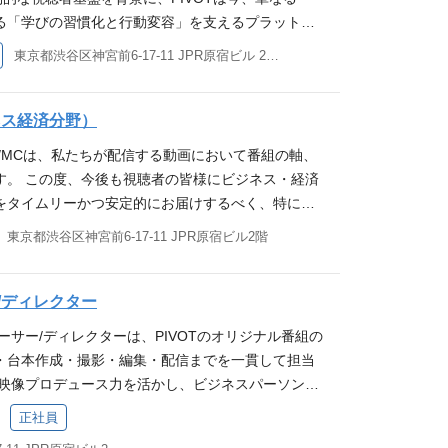
として、PIVOTアプリの進化と新規事業の立ち上げを技
る「学びの習慣化と行動変容」を支えるプラットフ
、経済を動かす手応えを感じられます。 技術的フロ
ます。 Androidアプリの設計・開発 : Kotlinを
ています。 現在は既存プロダクトの急成長に加え、
AIエージェントを開発フローに徹底的に組み込み、エ
東京都渋谷区神宮前6-17-11 JPR原宿ビル 2階 他(1)
アーキテクチャ（MVVM + Clean Architectu
サービス）の立ち上げも加速中。大規模システムを
な設計・価値創出に集中できる「未来の開発体制」
装。 次世代の開発プロセスと技術選定の主導 : 開発
ろん、Claude Code等のAIエージェントを使い
須要件 iOSアプリの開発実務経験（目安5年以上、
の技術選定に加え、Claude CodeやCodex等のA
ものを変革できるシニアエンジニアを求めていま
識） SwiftおよびiOS SDKに関する深い理解と、
ジネス経済分野）
した、次世代の開発プロセス・利活用方針の策定と推
→10」が交差するエキサイティングなフェーズで、技
開発経験 SwiftUI / UIKit 双方を用いた開発・
）のモバイル開発 : マッチングビジネス等の新規プロ
記者/MCは、私たちが配信する動画において番組の軸、
を最大化し、日本をPIVOTする。この挑戦をリー
 Code、Codex、GitHub Copilot等のAIツールを実
イル固有のUX設計と高速なプロトタイピング、実
す。 この度、今後も視聴者の皆様にビジネス・経済
集します。 仕事内容 サーバーサイドエンジニアとし
向上を図った経験 メディア、コンテンツ、および
化 : 多様なAndroid端末において、ストレスのない
をタイムリーかつ安定的にお届けするべく、特に
深化と新規事業の立ち上げを技術面からリードして
革への強い関心（必須） 歓迎要件 新規サービスの立
UI遷移、パフォーマンスチューニングの実行。 プ
融・マーケット」に関する深い知見をお持ちの方をP
東京都渋谷区神宮前6-17-11 JPR原宿ビル2階
バーサイドの設計・開発 ：拡張性と保守性を両立した
は大規模アプリのリニューアル経験 動画配信に関連す
 PdMやデザイナーと連携し、定性・定量データに基
させていただくことを決定いたしました。 今回の募集
ャの設計および実装 次世代の開発プロセスと技術選
ion, HLS等）の実務経験 テックリードとして技術的意
施策の立案と実装。 このポジションの魅力 「動画×行
レント性以上に、経験・知識を重視した選考をさせ
ドと品質を最大化するための技術選定に加え、Clau
グをリードした経験 Android（Kotlin）の開発経
戦 : 膨大な映像コンテンツを起点に、いかにユーザ
です。テレビ・新聞・雑誌などで「企業・産業」や
/ディレクター
x等のAIエージェントを中心とした次世代の開発プロセ
として横断的に関わることも歓迎します） Fireba
うか。モバイルならではのプッシュ通知、ウィジェ
を担当し、深い知識や知見をお持ちの方であれば、
とチーム内への推進 パフォーマンスと信頼性の向上
oudなどのクラウド基盤を用いた開発・運用経験 求める人物
ーサー/ディレクターは、PIVOTのオリジナル番組の
ブな機能を駆使した高度なUX設計に携われます。 圧
等の経験がなくてもご応募いただけます。 これまで
・データ量を想定したバックエンドシステムの最適
値を最大化できる方 : AI等の最新技術をいち早く取
・台本作成・撮影・編集・配信までを一貫して担当
 : 350万人超のファンベースを持つプロダクトのフ
「ビジネス・経済領域のコンテンツを動画配信とい
マッチングビジネス等の新規プロダクトにおける、0
の向上へ変換することに喜びを感じる方。 プロフェ
と映像プロデュース力を活かし、ビジネスパーソン向
自分の実装が直接ユーザーのビジネス習慣を変える
けていきたい！」という気持ちをお持ちの方は、ぜ
選定・設計・実装 このポジションの魅力 大規模プ
り : AppleのHIGを理解しつつ、PIVOT独自のブ
番組・リアリティ番組を制作・配信していただきま
 最新開発パラダイムの追求 : AIエージェントを開
正社員
主な仕事内容】 番組の企画・構成の立案 企業・産
る手応え ：高いトラフィックや膨大なデータが動く
ティで実装できる方。 越境するマインド : モバイ
アとして成長を続けるため、常に高い数値目標を掲
み込み、シニアエンジニアがより本質的な設計・価
など、専門性の高いテーマの選定と内容の企画 当該