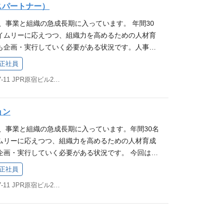
e Code, Codex, GitHub Copilot etc. プロダクトマネジ
VOT LAWSに強く共感し、自ら体現していく努力を続
く、新規事業であるマッチングビジネスのアルゴリ
スパートナー）
Tコンテンツへの興味 / 関心 ビジネス・経済領域の
楽しめる方 ：新規事業の立ち上げや急速な環境変化の
社長改造30Days ▼リクルート記事「私のキャリア
 我々「プロダクトマネジメントチーム」はプロダク
組との顔としてタレント性を磨きつつも、謙虚さを忘
成AIを駆使したメディア制作フローの再定義まで、P
日常的に情報収集を行っている方 予算と時間の制約
き出せる方 プロフェッショナリズム ：高い当事者意
現在、事業と組織の急成長期に入っています。 年間30
ウェアエンジニア、UIUXデザイナー、QAエンジ
るな」を体現していただける方 スピード感を重視
基盤をゼロから設計・実装していただく方を求めてい
動かして映像制作することに面白みを感じていただ
とデリバリー速度の双方にコミットできる方 知的好
イムリーに応えつつ、組織力を高めるための人材育
ンジニアが所属するチームです。 プロダクトチーム
を進めていただける方 学び続ける姿勢を持ち、コン
目のMLエンジニアとして、機械学習を用いたプロダ
制作会社等でのディレクター、プロデューサー経験の
ス、テクノロジーのトレンドを常に追い、プロダクト
も企画・実行していく必要がある状況です。人事と
資料をご覧ください。 ビジネス映像メディア「PI
続していただける方 ビジネス・経済領域の専門家と
インパクトの創出を幅広く担っていただきます。 20
要件 YouTube上で配信する動画を企画・制作・配
ック Backend: Go Frontend: React, Nex
、事業成長を支える仕事に関心をお持ちの方からの
ームについて | ドクセル プロダクトチームの採用情報
め、その人的ネットワークを番組制作に活かしてい
正社員
では1日あたり3〜5本更新される膨大なコンテンツと数
門家とのネットワーク Premiere Pro, Photos
ructure: Google Cloud Mobile: Swift, Kotlin AI Tools:
す。 仕事内容 HRBPとして、採用からオンボーデ
eBook その他コンテンツ お時間あれば、お目通しくださ
ーツチームの一員として、他のメンバーや関係者と連
ーデータを活用し、 「付加価値向上」と「効率化・
orの基礎スキル 外部委託マネジメントの経験 求める人物像 PI
tHub Copilot, Gemini, ChatGPT, Notion AI etc. プ
東京都渋谷区神宮前6-17-11 JPR原宿ビル2階 他(1)
や組織開発施策にいたるまで、担当組織に関わる人
 ▼社長改造30Days ▼リクルート記事「私のキャリ
る方 その他コンテンツ お時間あれば、お目通しくだ
成長を加速しています。 PIVOTにおける正社員一
ISION、VALUEに共感してくださる方 PIVOTならでは
チームについて 我々「プロダクトマネジメントチー
いただきます。 採用： 求人票の作成支援および改善
式会社】取締役副社長/COO 木野下」 ▼テックブロ
ック ▼社長改造30Days ▼リクルート記事「私のキ
アとして、ビジネス映像メディア「PIVOT」にお
VOTならではの動画づくりに取り組んでいただける
ージャー、ソフトウェアエンジニア、QAエンジニ
よびカジュアル面談対応 候補者との日程調整を中心と
のメンバーが執筆したテックブログです カジュアル面
式会社】取締役副社長/COO 木野下 」 ▼Pivotter
ョン
を中心に担っていただきます。 付加価値向上を目的
ム集団の一員として、結果にこだわり、常に上昇でき
ジニアが所属するチームです。 プロダクトチームに
ン全般 オンボーディング・人材育成： 入社後のフォ
でも歓迎しています！ こちらのカジュアル面談リク
構築 コンテンツ制作や配信オペレーションの効率化
ことを厭わず、企画から配信まで、映像づくりを一気
料をご覧ください。 ビジネス映像メディア「PIVO
現在、事業と組織の急成長期に入っています。年間30名
・実行 新規入社メンバーが定着・活躍するためのト
申し込みください。
・運用・分析によるデータドリブンな意思決定の支
がいを感じていただける方 苦しくとも、常にフロン
について | ドクセル プロダクトチームの採用情報ま
ムリーに応えつつ、組織力を高めるための人材育成
・実行 既存メンバーが更に活躍するためのトレーニ
加価値向上を目的としたアルゴリズムの構築 レコメンデ
るための企画づくりに邁進していただける方 その他
Book その他コンテンツ お時間あれば、お目通しください
企画・実行していく必要がある状況です。 今回は急
 組織開発： 組織としての一体感を醸成するための各
 コンテンツのレコメンドアルゴリズムの設計・実
社長改造30Days ▼リクルート記事「私のキャリア
社長改造30Days ▼リクルート記事「私のキャリア
続的な成長のため、人事・組織の側面から課題解決
組織全体の生産性を向上させるための各種施策の企
正社員
タリングやコンテキストベース推薦の改善 関連タグ・
取締役副社長/COO 木野下」 ▼PIVOT Tech Blo
ドいただくポジションを担っていただける方を募集
の対応（労務対応含む） 必須要件 ダイレクトリク
好データを用いた回遊・継続率向上施策 メールマガ
東京都渋谷区神宮前6-17-11 JPR原宿ビル2階 他(1)
メンバーが執筆したテックブログです カジュアル面
務内容は、これまでのご経験やキャリアビジョンに応
た中途採用の実務経験（２年以上） 優れた対人コミ
どのパーソナライズ最適化 検索領域検索 アルゴリ
でも歓迎しています！ こちらのカジュアル面談リク
務の中からすり合わせを行い決定します。 仕事内容
高いホスピタリティ精神 人や組織に貢献するため学
善 検索APIの設計・高速化・ランキング最適化（E
申し込みください。
全般（母集団形成、選考、クロージングなど） 人事
件 人材育成や組織開発に関わる実務経験（２年以上）
などの検索基盤含む） クエリ意図理解や類似検索の強化によ