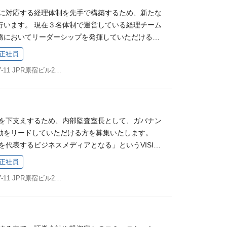
制度などの運用と改善 従業員入社後のオンボーディ
ションの採用活動をリードし、採用を実現した経験
画内に挿入する広告（CM）のタイミング最適化 A/Bテ
長に対応する経理体制を先手で構築するため、新たな
の企画と実行 組織コンディションの定期的なモニタ
チャー企業における人事経験 映像業界・広告業界に
ムの定量的検証 2. コンテンツ制作など各種作業の
行います。 現在３名体制で運営している経理チーム
 労務（給与計算、各種手続き など） 必須要件 人
 PIVOTの MISSION、VISION、VALUEに共感
像に適したコピーを提案する「コピー生成システム」
務においてリーダーシップを発揮していただける方
発、人事企画、労務など）における実務経験（２年
的に動き、周りを巻き込みながら仕事を進められる方
ト動画の切り出し箇所を自動提案する仕組み 動画内
仕事内容 決算実務（日々のオペレーションの運営・管
策検討〜実行まで責任を持って主体的に完遂できる方
をも楽しみ、自分で自分の仕事を規定していくこと
正社員
o Checker」など、生成AIを活用したツール開発 こ
効率的な決算に向けた業務プロセスの企画・改善 他部
ーション能力 高いホスピタリティ精神 人や組織に貢
の方 経済コンテンツをはじめ、幅広いことに興味を
**API開発（Python / FastAPIなど）や簡易UI
東京都渋谷区神宮前6-17-11 JPR原宿ビル2階 他(1)
ーション改善 監査法人等、ステークホルダーとの連
勢 歓迎要件 スタートアップ/ベンチャー企業での
テナを張っている方 よく観察し、深く考えることが
**の構築 3. データ分析設計・開発・運用・分析によるデ
次～年次決算の業務経験（２年以上） 日商簿記2級以
業界での就業経験 採用難易度の高いポジションの採用
の支援 BigQueryを中心に構築しているデータ分析
ドシート・Excelスキル 歓迎要件 クラウド会計ソフ
を実現した経験 労務、給与計算に関する実務経験
用 PM・マーケターとともにデータ分析を行い、新
スタートアップ/ベンチャーでの就業経験 求める人物像
PIVOTの MISSION、VISION、VALUEに共感し
コンテンツ制作、マーケティング、プロダクト開発な
長を下支えするため、内部監査室長として、ガバナン
ISION、VALUEに共感してくださる方 自律的に動い
に動き、周りを巻き込みながら仕事を進められる方 突
 必須要件 機械学習モデルの構築・運用の実務経験
動をリードしていただける方を募集いたします。
がら仕事を進める方 突発的に発生する仕事をも楽し
も楽しみ、自分で自分の仕事を規定していくことに
する専門的な知識 推薦システムに関する知識（推薦
本を代表するビジネスメディアとなる」というVISION
を規定していくことに喜びを覚えるタイプの方 経理
方 経済コンテンツをはじめ、幅広いことに興味を持
標、ハイブリッドモデル設計 など） 検索システムに
厳しい基準を設定して自らを律することで、社会的
ながら、主体的かつ柔軟に業務改善を行うことが出
ナを張っている方 よく観察し、深く考えることがで
正社員
ランキング、クエリ理解、Elasticsearch な
と進化していく必要があると考えています。このた
ツに興味を持ち、日ごろからアンテナを張っている方
東京都渋谷区神宮前6-17-11 JPR原宿ビル2階 他(1)
くビジネス意思決定支援・施策立案の経験 Python
ェックにとどまらず、現場に寄り添いながら「攻め
び機械学習開発のスキル 歓迎要件 SQL、BIツール
いただける内部監査領域におけるリーダーを募集い
eauなど）を用いた高度な分析スキル バックエンド開発経験
 社内の各組織と良好な関係を築き、積極的に情報収集
 Flaskなど） GCP（特に BigQuery, Cloud Run, Vertex
手で潜在的なリスクを洗い出し、現実的な解決策見