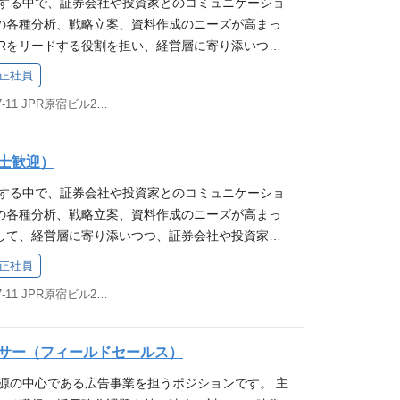
ctionsなど）を用いた開発・運用経験 テックリードなど技術
大する中で、証券会社や投資家とのコミュニケーショ
をリードしていただくことを期待します。 監査業
した経験 OSS・技術コミュニティへのコントリビ
の各種分析、戦略立案、資料作成のニーズが高まっ
した業務プロセスの監査計画立案 全社的なリスクアセ
ュリティ・データガバナンスに関する基礎知識 求める
IRをリードする役割を担い、経営層に寄り添いつ
プライアンス意識の啓蒙およびコンプライアンス内部
テンツへの愛をお持ちの方（必須） 当社のMISSIO
とのコミュニケーションを担っていただける方を募
OX対応： 内部統制報告制度に基づく評価範囲の選定
正社員
UEに共感いただける方 スタートアップ・経済・新技術な
30年までに、日本を代表するビジネスメディアとな
の整備と評価実施 関係者との連携： 監査役会・外
東京都渋谷区神宮前6-17-11 JPR原宿ビル2階 他(1)
が強い方 QCDSバランスを意識し、状況に応じて
を実現するための経営基盤構築のため、財務・IR関係の
携 外部監査法人・証券会社との協議対応 必須要件
取れる方 チームでの開発経験があり、周囲に良い影
ご活躍いただける方を募集いたします！ 仕事内容 経
実務経験（３年以上）、または監査法人での監査経
題設定から施策立案まで、論理的に考え抜ける方 プロ
業成長や対外コミュニケーションを支える役割を担
制）の構築・評価に関する実務知識 論理的思考力と、他
士歓迎）
ームについて 我々「プロダクトマネジメントチー
営企画： 競合分析実務 新規事業のフィジビリティ
促す高いコミュニケーション能力 歓迎要件 公認内部
大する中で、証券会社や投資家とのコミュニケーショ
ジャー、ソフトウェアエンジニア、UIUXデザイナ
PMI 経営陣からの個別ニーズへの対応 IR： 決算説
計士（USCPA含む）などの資格 IPO準備の経験、
の各種分析、戦略立案、資料作成のニーズが高まっ
コーポレートエンジニアが所属するチームです。 プ
成長可能性に関する事項、有価証券報告書の作成支
部監査の経験 メディア業界での内部監査経験 求める
して、経営層に寄り添いつつ、証券会社や投資家と
てはこちらの紹介資料をご覧ください。 ビジネス映
家・個人投資家・アナリストとの対話 決算説明会の運
ON、VISION、VALUEに共感してくださる方 自律的に
担っていただける方を募集いたします。 「2030年
 プロダクトチームについて | ドクセル プロダクトチ
家行脚）の企画・同行 必須要件 事業会社での経営
みながら仕事を進める方 「形式」よりも「実質」を
正社員
ビジネスメディアとなる」というVISIONを実現す
ntranceBook その他コンテンツ ▼カルチャーデ
金融機関における企業担当経験（3年以上） FP&A
としての考え方を持ちながら、主体的かつ柔軟に業務
東京都渋谷区神宮前6-17-11 JPR原宿ビル2階 他(1)
のため、会計知識を活かし、幅広くご活躍いただけ
ys ▼リクルート記事「私のキャリアの軌跡【PIVOT
L/BS/CF）を理解し、事業ニーズに合わせてKPIを
経済コンテンツに興味を持ち、日ごろからアンテナを
！ 仕事内容 経営層の参謀として、事業成長や対外コ
OO 木野下」 ▼PIVOT Tech Blog プロダクトチ
まとめる力 歓迎要件 メディア業界や広告業界におけ
える役割を担っていただきます。 競合分析実務 新規
したテックブログです カジュアル面談のリクエスト
 機関投資家・個人投資家・アナリストとの対話経験
サー（フィールドセールス）
タディ M&Aの検討・PMI 決算説明資料、事業計画
ます！ こちらのカジュアル面談リクエストフォーム
験 求める人物像 当社の MISSION、VISION、VAL
収益源の中心である広告事業を担うポジションです。 主
る事項、有価証券報告書の作成支援 国内外の機関投
い。
る方 自律的に動いて、周りを巻き込みながら仕事を進