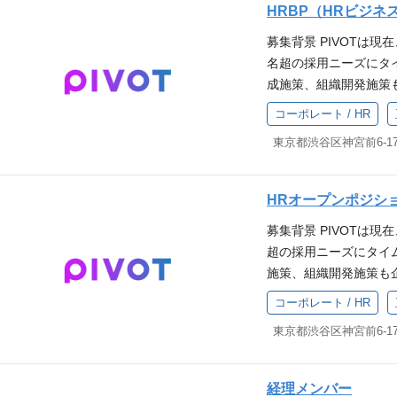
oud AI Tools: Claud
経験 求める人物像 PI
ーソナライズだけでな
HRBP（HRビジネ
など 必須要件 PIVO
感じる方 不確実性を
▼カルチャーデック ▼
メントチームについて
けていただける方 番
ズム構築、さらには生
テーマに関心を持ち、
中で、自ら最適解を導
の軌跡」
募集背景 PIVOTは
トマネージャー、ソフト
れず、「自我に喰われ
IVOTの「脳」となる
がある中で、自ら手を
識を持ち、技術的品質
名超の採用ニーズにタ
ニア、コーポレートエ
し、自立的に番組制作
ます。 仕事内容 一人
ける方 放送局や番組
奇心 ：経済、ビジネ
成施策、組織開発施策
についてはこちらの紹介
テンツの質の追及を継
クトの進化とビジネス
ある方（3年以上） 歓迎
への応用を考えられる方 技術スタ
しての専門性を活かし
VOT」 プロダクトチ
積極的に関係構築を進
コーポレート / HR
25年現在、PIVOT
信した経験 大学教授や各種専
t.js, TypeScript Infrast
応募をお待ちしておりま
まとめ： Entranc
ただける方 プロスポ
十万件を超えるユーザ
hop, Illustrat
Claude Code, Codex, Gi
ィング施策、人材育成
い ▼カルチャーデック
携して動いていただけ
省力化」によって事業の
VOTの MISSION、V
ロダクトマネジメント
事業務を幅広く担って
アの軌跡【PIVOT株
さい。 ▼カルチャーデ
人目の機械学習エンジニ
こだわりを理解し、PI
ム」はプロダクトマネ
提案 スカウト実務お
グ プロダクトチーム
ャリアの軌跡【PIVOT株
HRオープンポジシ
ける以下の3つの領域
方 プロスポーツチー
ア、コーポレートエン
した採用オペレーショ
談のリクエストはいつ
西川典孝＆小手森千沙
としたアルゴリズムの
る方 自ら手を動かす
ついてはこちらの紹介資
募集背景 PIVOTは
ローアップ施策の企画
エストフォームよりお
データ分析設計・開発
通貫に担うことにやり
T」 プロダクトチーム
超の採用ニーズにタイ
レーニング施策の企画
援 業務内容 1. 付
トランナーであり続け
とめ： Entrance
施策、組織開発施策も
ング施策の企画・実行
ーション（推薦）領域
▼カルチャーデック ▼
▼カルチャーデック ▼
成長を続ける事業の持
種施策の企画・実行 
コーポレート / HR
装・評価 協調フィル
の軌跡」
の軌跡【PIVOT株式会社】
と仕組みづくりをリー
画・実行 個別ケースへ
視聴履歴・ユーザー嗜
g プロダクトチームの
します。 具体的な業
ルーティングを活用し
ジン・プッシュ通知な
談のリクエストはいつ
じて、以下のような業
ュニケーション能力と
ズムおよび検索体験の改
エストフォームよりお
中途採用における実務
び続ける姿勢 歓迎要
経理メンバー
lasticsearch 