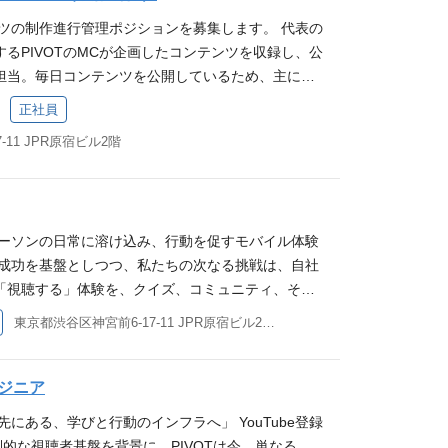
を駆使して開発効率を極限まで高め、最高品質のモバ
ンツの制作進行管理ポジションを募集します。 代表の
ただけるエンジニアを求めています。 仕事内容 iO
るPIVOTのMCが企画したコンテンツを収録し、公
IVOTアプリの進化と新規事業の立ち上げを技術面か
担当。毎日コンテンツを公開しているため、主に協
。 iOSアプリの設計・開発 : Swiftを用いた、拡
しますが、短納期のものは自分で編集・完パケして
正社員
ャ（SwiftUI, MVVM/Clean Architecture
。 ＜具体的には＞ 収録スタッフの手配 撮影準
 次世代の開発プロセスと技術選定の主導 : 開発ス
-11 JPR原宿ビル2階
ール管理 品質管理 グラフ、図版作成 入稿、公開 撮
術選定に加え、Claude CodeやCodex等のAI
の改善 など 必須スキル PIVOTのコンテンツが好
た、次世代の開発プロセス・利活用方針の策定と推
Vなど）での実務経験 4年以上 premiere proの編
）のモバイル開発 : マッチングビジネス等の新規プロ
域に関する基礎知識 photoshop, Illustratorの
leエコシステムに最適化されたUX設計と実装。 動画
パーソンの日常に溶け込み、行動を促すモバイル体験
ネジメントの経験 求める人物像 急成長するメディ
VFoundation等のフレームワークを深く理解し、高品
eでの成功を基盤としつつ、私たちの次なる挑戦は、自社
試したいという意欲のある方 当社の MISSION、V
動画視聴・バックグラウンド再生体験の追求。 プロ
「視聴する」体験を、クイズ、コミュニティ、そし
共感してくださる方 マルチタスクが得意な方 協調性のあ
Mやデザイナーと連携し、OSの最新機能（Widget, L
ス」といった「行動」へと繋げることにあります。
 お時間あれば、お目通しください ▼カルチャーデ
東京都渋谷区神宮前6-17-11 JPR原宿ビル2階 他(1)
s等）を積極的に取り入れた、継続率向上のための施策立案と実
プリは既存機能のグロースに加え、新規事業の立ち上げと
ys ▼リクルート記事「私のキャリアの軌跡【PIVOT
魅力 「動画×行動」の新しいUXへの挑戦 : 膨大な映
10」が同時並行で動く非常にエキサイティングなフ
/COO 木野下」
いかにユーザーを次のアクション（学習・マッチン
ーザー基盤を支える技術力はもちろん、Claude C
ジニア
うか。Appleの最新技術をフルに活用した高度なU
ントを駆使して開発効率を極限まで高め、最高品質のモ
eの先にある、学びと行動のインフラへ」 YouTube登録
圧倒的な社会的インパクト : 350万人超のファンベー
ていただけるエンジニアを求めています。 仕事内容
倒的な視聴者基盤を背景に、PIVOTは今、単なる
フロントエンドとして、自分の実装が直接ビジネス