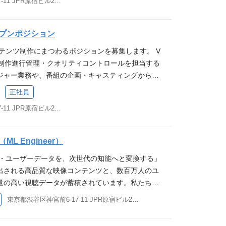
東京都渋谷区神宮前6-17-11 JPR原宿ビル2階 他(1)
クエンドを構築・運用する、技術的に難易度の高い
ロダクト全体の成功のためにバックエンドやデザイ
っかりと視聴を獲得しつつも、新定番を生み出すべ
共に創れます。 必須要件 Androidアプリの開発
ゲストの選定 制作チームやプロデューサーとのミー
事業（0→1）への参画 ：既存メディア事業の強み
スタック Language: Swift UI: SwiftUI / U
していただくポジションになります。 重要になるの
またはそれに準ずる深い知識） KotlinおよびAndr
構成のブラッシュアップ 番組内でのトーク進行、ゲ
グビジネス等の新規プロダクト開発をゼロから経験
 / Clean Architecture Infrastructure: Firebase, Goo
活かした切り口づくりやディテールへのこだわりで
い理解と、モダンなアーキテクチャでの開発経験 Jetpa
プンポジション
、ディスカッションのファシリテーション 複雑な
ラダイムの追求 ：AIエージェントをいかに開発フロ
Claude Code, Codex, GitHub Copilot etc. プロダクトマ
に共感していただきつつ、良い映像づくりに真剣に取り
utines等の最新スタックを用いた開発経験 Claude Cod
融・マーケット」の情報を、ビジネスパーソンに分
コンテンツ制作にまつわるポジションを募集します。 V
を極限まで高めるかという、エンジニアリングの未
いて 我々「プロダクトマネジメントチーム」はプロ
ご応募をお待ちしております！ ■映像プロデューサ
 Copilot等のAIツールを実務で活用し、開発効率向上を
洞察と面白さを引き出すプレゼンテーション （ゲス
ast）の制作進行管理・クオリティコントロールを担当する
ます。 高い技術的裁量 ：シニアエンジニアとして、
フトウェアエンジニア、UIUXデザイナー、QAエ
ズの例 ・SKILL SET シリーズ ・超分析 シリー
、コンテンツ、および「学び」による社会変革への強
や情報を引き出すヒアリング力と、分かりやすく噛
ジャー業務や、番組の企画・キャスティングから配
チャの意思決定に深く関与し、プロダクトの成長に
トエンジニアが所属するチームです。 プロダクトチ
 など 必須要件 放送局や番組制作会社等でのディ
件 新規サービスの立ち上げ（0→1）または大規模
力の両方を重視します） ナレーションや現場レポー
するプロデューサー業務など、ご希望・適性を踏ま
。 必須要件 Webサービスにおけるサーバーサイド
の紹介資料をご覧ください。 ビジネス映像メディア
サー経験のある方（５年以上） ビジネス・経済領域
正社員
 動画配信に関連する技術（ExoPlayer等）の実
 経済・ビジネス系のカンファレンスやセミナーなどで
ただきます。 重要になるのは、PIVOTの特徴を活
またはそれに準ずる深い知識） Go / Kotlin / Ja
トチームについて | ドクセル プロダクトチームの採用
、日常的に情報収集を行っている方 予算と時間の制
開発経験、またはKMP（Kotlin Multiplatform）への
 企業取材や現地レポート、インタビュー動画の制作
東京都渋谷区神宮前6-17-11 JPR原宿ビル2階 他(1)
ィテールへのこだわりです。PIVOTのMVVに共感
t / Python 等の言語を用いた、堅牢なバックエンドシステム
nceBook その他コンテンツ お時間あれば、お目通しく
え、自ら手を動かして映像制作することに面白みを
チング、SNSなど、インタラクティブな機能の開発
業・産業」または「金融・マーケット」に関する高度な
い映像づくりに真剣に取り組んでいただける方のご
規模システムにおけるデータベース設計およびクエリ
ック ▼社長改造30Days ▼リクルート記事「私
迎要件 YouTube上で配信する動画を企画・制作・配
して技術的意思決定をリードした経験 求める人物像
ビ・新聞・雑誌・Web・ラジオなどのメディア企業
ます！ 業務内容 【プロダクションマネージャー】
ode、Codex、GitHub Copilot等のAIツールを実務で
OT株式会社】取締役副社長/COO 木野下 」 ▼PIV
門家とのネットワーク Premiere Pro, Photos
L Engineer）
最大化できる方 : AI等の最新技術をいち早く取り
 優れたコミュニケーション力・プレゼンテーション
サポート 各種ディレクション（撮影、スケジュー
を図った経験 歓迎要件 メディア、コンテンツ、およ
 プロダクトチームのメンバーが執筆したテックブログです
orの基礎スキル 外部委託マネジメントの経験 求める人物像 PI
向上へ変換することに喜びを感じる方。 プロフェッ
企画から収録、配信までを自ら手を動かして実行でき
画・ユーザーデータを、次世代の知能へと変換する」
 入稿、公開 制作フローの改善 など ■プロダクショ
の強い関心 Google Cloud または AWS を利用
エストはいつでも歓迎しています！ こちらのカジュ
ISION、VALUEに共感してくださる方 PIVOTならでは
 : Android固有の特性を理解し、OSの進化に合
育てる」マインドをお持ちの方：手探り感をポジティ
み出される高品質な映像コンテンツと、数百万人のユ
気シリーズの例 ・PIVOT NEWS シリーズ ・PIV
ブな開発経験 マッチングサービスやプラットフォー
ォームよりお申し込みください。
VOTならではの動画づくりに取り組んでいただける
できる方。 越境するマインド : モバイルの枠に捉
テンツの可能性を切り開いていく意欲のある方 歓迎
量の高い視聴データが蓄積されています。私たちは
・PIVOT MONEY シリーズ など 【映像プロデュー
運用経験 0→1のフェーズにおける技術選定やプロダ
ム集団の一員として、結果にこだわり、常に上昇でき
体の成功のためにバックエンドやデザイン領域にも
けるキャスター・アナウンサー・レポーターとしての
を最大限に活用し、メディアの「付加価値向上」と
向けのトーク番組 / 情報番組 / リアリティ番組の
フォーマンスチューニングやSRE的な観点でのシス
ことを厭わず、企画から配信まで、映像づくりを一気
東京都渋谷区神宮前6-17-11 JPR原宿ビル2階 他(1)
anguage: Kotlin UI: Jetpack Compose Ar
ンファレンスでの登壇経験 実業家や大学教授などの専
効率化」を実現するフェーズにいます。 今回募集す
ォーマット企画 ■映像プロデューサーが携わる人気シ
物像 技術を手段として価値を最大化できる方 ：AI
がいを感じていただける方 苦しくとも、常にフロン
tecture / MVVM Infrastructure: Firebase, Google Cl
ットワーク 映像業界（TV・動画配信など）での実務
の正社員機械学習エンジニア です。既存プロダクトのパ
 SET シリーズ ・超分析 シリーズ ・新常識 シリーズ
く取り込み、ビジネス価値へ変換することに喜びを
るための企画づくりに邁進していただける方 その他