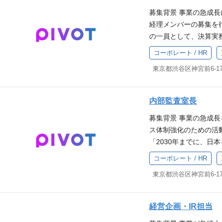
制度、福利厚生、評価
採用難易度の高いポジ
るUX改善 その他 動
募集背景 事業の急成
ング、研修プログラム
スタートアップ・ベン
ストを通じたアルゴリズ
経理メンバーの募集を
リングと改善施策の実行
おける人事経験 求める人物像
効率化 サムネイル画
の一員として、決算実
事領域（採用、人材開
してくださる方 自律
ショートやダイジェス
を募集いたします。 
以上） 課題特定〜施
突発的に発生する仕事
コーポレート / HR
の誤植を検出する「Typ
理～各種決算業務） 
優れた対人コミュニケ
に喜びを覚えるタイプ
れらのMLシステムを統合する
門を巻き込んだオペレ
献するため学び続ける姿
持ち、日ごろからアン
（Streamlitなど）
携 必須要件 単体の月
経験 映像業界・広告
できる方
ータドリブンな意思決定
上の経理知識 スプレッ
活動をリードし、採用
内部監査室長
基盤の設計・開発・運
トfreeeの使用経験 
（２年以上） 求める人物像 
たな施策仮説を立案 
募集背景 事業の急成
当社の MISSION、V
てくださる方 自律的
どへのデータ活用推進
ス体制強化のための活
て、周りを巻き込みな
発的に発生する仕事を
統計学・機械学習に関
「2030年までに、日
み、自分で自分の仕事
喜びを覚えるタイプの
アルゴリズム、評価指
を実現するためには、
としての考え方を持ち
ち、日ごろからアンテ
コーポレート / HR
関する知識（検索エンジン、
信頼に応えうる組織へ
来る方 経済コンテン
きる方
ど） データ分析に基づ
め、単なる形式的なチ
を用いたデータ処理およ
を支える守り」を構築
（Looker, Tabl
たします。 仕事内容
経営企画・IR担当
（Python / FastAPI /
を進めながら、先手先