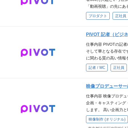
Androidエンジニア
「動画視聴」の先にあ
パーソンの習慣を変え
術面からリードしていただき
ォーム構築へ舵を切っ
ンティアへの挑戦 : 
プロダクト
正社員
用いた、拡張性と保守性の高い
新規事業（マッチング
ンジニアがより本質的
re等）の設計および実
支える堅牢な技術力はもち
をリードできます。 必
スピードを最大化するため
こなし、開発効率その
またはそれに準ずる深い知
PIVOT 記者（ビ
Iエージェントを活用
す。 「0→1」と「1
モダンなアーキテクチャでの
進。 新規事業（0→1
仕事内容 PIVOTの
術を武器にユーザー価値
リプレイスの経験 Claude
ダクトにおける、モバ
そして華となる存在で
ドするエンジニアを募
務で活用し、開発効率
装。 動画視聴体験の最適
に関わる質の高い情報
て、既存プロダクトの
「学び」による社会変
動画再生、シームレスな
「企業・産業」や「金
記者 / MC
正社員
いただきます。 サー
ち上げ（0→1）また
ロダクト改善の主導 :
IVOT記者として募集
システムアーキテクチ
る技術（AVFoundat
づいたUI/UXの改善
の特徴は、その方のタ
定の主導 ：開発スピー
思決定やチームビルディン
動」の新しいUXへの挑
ていただくということ
映像プロデューサー
de CodeやCode
験（モバイルエンジニア
ーを次の「行動」へ誘
「金融・マーケット」
ス・利活用方針の策定
se、Google Cl
仕事内容 映像プロデュ
ット、インタラクティ
テレビのアナウンサー
：大規模トラフィック
像 技術を手段として価
企画・キャスティング
倒的な社会的インパクト
のご経験を活かして、
化 新規事業の開発 ：
り込み、ユーザー体験
します。 高い企画力
ロントエンドとして、
う形で自ら視聴者に届
→1フェーズからの技術
ッショナルとしてのこだわ
けのトーク番組・情報
手応えを感じられます。
映像制作 (オリジナル)
ひご応募ください！ 【
ラットフォームを支え
ランド体験を高いクオリ
す。PIVOTがメディ
発フローに徹底的に組
業動向、金融市場動向