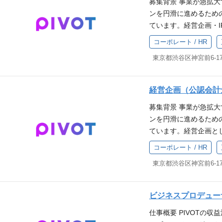
AI, Cloud Fun
募集背景 事業が急拡
い出すための取り組み
的リーダーシップを発揮
ンを円滑に進めるため
務： 全部門を対象と
ューション経験 セキ
ています。経営企画・
スメントの実施 コン
人物像 メディア・コン
つ、証券会社や投資家
通報窓口の運営 J-S
コーポレート / HR
N、VISION、VAL
集いたします。 「20
フローチャート・RCM
ど、トレンドへの好奇心
る」というVISION
部連携監査役会との連
最適な打ち手を柔軟に
知識を活かし、幅広く
事業会社での内部監査
響を与えられる方 課
営層の参謀として、事
験 J-SOX（内部統
経営企画（公認会計
ダクトマネジメントチ
っていただきます。 経
部署を巻き込み改善を
募集背景 事業が急拡
ム」はプロダクトマネー
スタディ M&Aの検討・
監査人（CIA）や公認会
ンを円滑に進めるため
ー、QAエンジニア、
明資料、事業計画及び
または上場企業での内
ています。経営企画と
ロダクトチームについ
援 国内外の機関投資
人物像 当社の MISSI
のコミュニケーションを
像メディア「PIVOT」
営 ロードショー（投資
動いて、周りを巻き込
コーポレート / HR
までに、日本を代表する
ームの採用情報まとめ：E
企画経験、もしくは大手
重んじる方 監査担当
るための経営基盤構築
ック ▼社長改造30Da
の実務経験 財務諸表（P
改善を支援できる方 
る方を募集いたします
株式会社】取締役副社長/C
定義し、実際に数字を
張っている方
ミュニケーションを支
ームのメンバーが執筆
る経営企画・IRの経験
ビジネスプロデュー
事業のフィジビリティス
はいつでも歓迎してい
M&AおよびPMIの実務経
仕事概要 PIVOTの
及び成長可能性に関す
よりお申し込みくださ
UEに共感してくださ