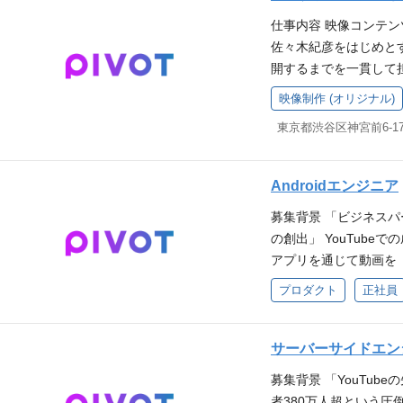
等のAIエージェント
仕事内容 映像コンテ
イル体験をリードしてい
佐々木紀彦をはじめとす
Sエンジニアとして、P
開するまでを一貫して
らリードしていただきます
力会社と連携して制作
映像制作 (オリジナル)
張性と保守性の高いアーキテクチ
公開することもあります
等）の設計および実装。
東京都渋谷区神宮前6-17
備・立ち会い スケジュ
ピードを最大化するための技
影素材管理 制作フロー
エージェントを活用し
きな方 映像業界（CM・T
Androidエンジニア
進。 新規事業（0→1
集スキル 歓迎要件 ビジネス領
ダクトにおける、App
募集背景 「ビジネス
基礎スキル 外部委託マ
視聴体験の極大化 : A
の創出」 YouTub
アで、これまでの経験を
質かつストレスのない
アプリを通じて動画を
ISION、VALUEに
ダクト改善の主導 : Pd
て「マッチングサービ
る方 その他コンテンツ
プロダクト
正社員
ive Activitie
現在、Androidア
ック ▼社長改造30Da
装。 このポジションの
いう「0→1」と「1→
株式会社】取締役副社長
像アセットを活かし、
ェーズです。大規模なユ
サーバーサイドエン
グ・コミュニティ）へ誘
ode等のAIエージェ
募集背景 「YouTub
X設計に携われます。 
バイル体験をリードし
者380万人超という圧
スを持つプロダクトの