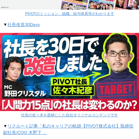
PIVOTのミッション、組織、給与体系等がわかります
▼
社長改造30Days
社長の佐々木を題材にした自社オリジナルコンテンツです
▼
リクルート記事「私のキャリアの軌跡【PIVOT株式会社】取締役
副社長/COO 木野下 」