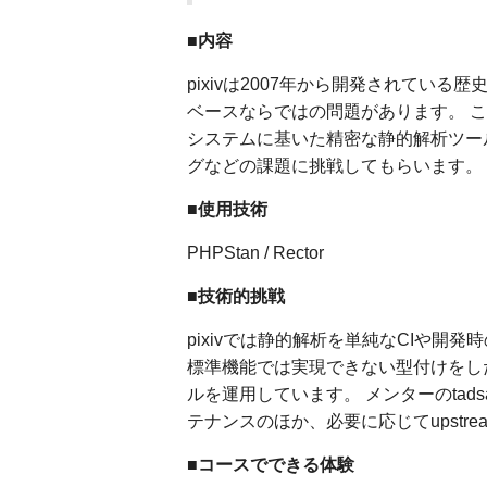
■内容
pixivは2007年から開発されてい
ベースならではの問題があります。 こ
システムに基いた精密な静的解析ツー
グなどの課題に挑戦してもらいます。
■使用技術
PHPStan / Rector
■技術的挑戦
pixivでは静的解析を単純なCIや開
標準機能では実現できない型付けをした
ルを運用しています。 メンターのtads
テナンスのほか、必要に応じてupstr
■コースでできる体験