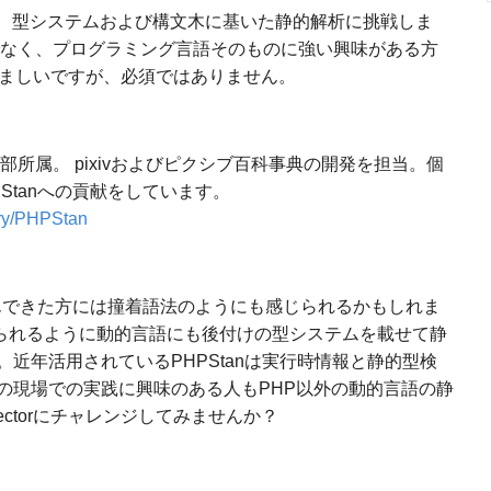
いて、型システムおよび構文木に基いた静的解析に挑戦しま
でなく、プログラミング言語そのものに強い興味がある方
望ましいですが、必須ではありません。
業本部所属。 pixivおよびピクシブ百科事典の開発を担当。個
HPStanへの貢献をしています。
ory/PHPStan
んできた方には撞着語法のようにも感じられるかもしれま
にも見られるように動的言語にも後付けの型システムを載せて静
近年活用されているPHPStanは実行時情報と静的型検
の現場での実践に興味のある人もPHP以外の動的言語の静
ectorにチャレンジしてみませんか？