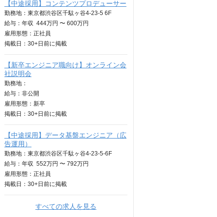
【中途採用】コンテンツプロデューサー
勤務地：東京都渋谷区千駄ヶ谷4-23-5 6F
給与：
年収
444万円 〜 600万円
雇用形態：正社員
掲載日：
30+日
前に掲載
【新卒エンジニア職向け】オンライン会
社説明会
勤務地：
給与：
非公開
雇用形態：新卒
掲載日：
30+日
前に掲載
【中途採用】データ基盤エンジニア（広
告運用）
勤務地：東京都渋谷区千駄ヶ谷4-23-5-6F
給与：
年収
552万円 〜 792万円
雇用形態：正社員
掲載日：
30+日
前に掲載
すべての求人を見る