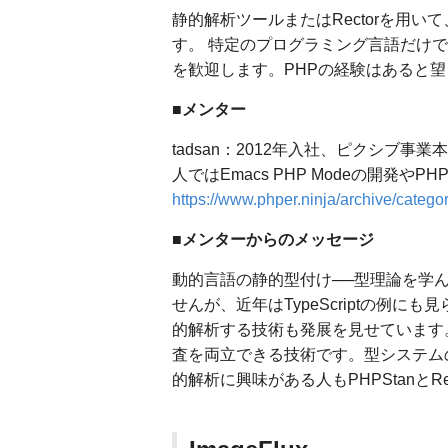
静的解析ツールまたはRectorを用
す。 特定のプログラミング言語だけ
を歓迎します。PHPの経験はあると
■メンター
tadsan：2012年入社、ピクシブ事
人ではEmacs PHP Modeの開発やP
https://www.phper.ninja/archive/categ
■メンターからのメッセージ
動的言語の静的型付け──型理論を学
せんが、近年はTypeScriptの例
的解析する技術も発展を見せています。
査を両立できる技術です。型システム
的解析に興味がある人もPHPStanとR