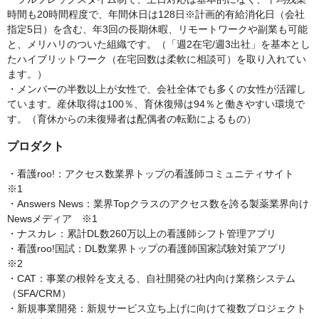
時間も20時間程度で、年間休日は128日※計画的有給消化日（会社
指定5日）を含む、年3回の長期休暇、リモートワークや副業も可能
と、メリハリのついた組織です。（「週2在宅/週3出社」を基本とし
たハイブリットワーク（在宅回数は柔軟に相談可）を取り入れてい
ます。）
・メンバーの半数以上が女性で、会社全体でも多くの女性が活躍し
ています。産休取得は100％、育休復帰は94％と働きやすい環境で
す。（育休からの未復帰者は配偶者の転勤によるもの）
プロダクト
・看護roo!：アクセス数業界トップの看護師コミュニティサイト
※1
・Answers News：業界Topクラスのアクセス数を誇る製薬業界向け
Newsメディア ※1
・ナスカレ：累計DL数260万以上の看護師シフト管理アプリ
・看護roo!国試：DL数業界トップの看護師国家試験対策アプリ
※2
・CAT：事業の根幹を支える、自社開発の社内向け業務システム
（SFA/CRM）
・新規事業開発：新規サービス立ち上げに向けて複数プロジェクト