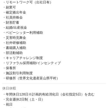
・リモートワーク可（出社日有）

・副業可

・確定拠出年金

・社員持株会

・財形貯蓄

・結婚/出産祝金

・ベビーシッター利用補助

・災害時見舞金

・社外研修補助

・書籍購入補助

・部活動補助

・キャリアチャレンジ制度

・リファラル採用補助/インセンティブ

・保養所

・施設割引利用制度

休日休暇
・年間休日128日※計画的有給消化日（会社指定5日）を含む

・完全週休2日制（土・日）

・祝日
