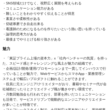
・SNS領域だけでなく、視野広く展開を考えられる
・コミュニケーション能力がある
・難しいことをわかりやすく伝えることが得意
・素直さや柔軟性がある
・切磋琢磨でき自走出来る
・看護師のためになるものを作りたいという熱い思いを持っている
・論理的思考力がある
・最後までやりとげる粘り強さがある
魅力
・「東証プライム上場の資本力」x「社内ベンチャーの気質」を持っ
た、スピード感とチャレンジングな風土が魅力の組織です。
・企画/設計/開発/運用/プロモーションまで一貫してインハウスで行
っていることが魅力で、WebサービスからスマホApp・業務管理シ
ステムまで幅広いプロダクトに触れることができます。
・役員に元エンジニア/クリエイターがおり、書籍やセミナー代が会
社補助だったりとクリエイティブ職が働きやすい環境です。
・月数回勉強会も行われており、部署を跨いだコミュニケーション
も活発で、サービスドリブンで能動的なエンジニアやクリエイター
が多いことが特徴です。
・フルフレックスタイム制で、土日対応は基本的になく、平均残業