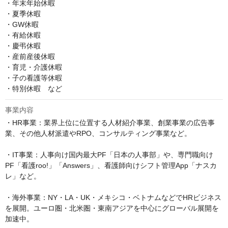
・年末年始休暇

・夏季休暇

・GW休暇

・有給休暇

・慶弔休暇

・産前産後休暇

・育児・介護休暇

・子の看護等休暇

・特別休暇　など
事業内容
・HR事業：業界上位に位置する人材紹介事業、創業事業の広告事
業、その他人材派遣やRPO、コンサルティング事業など。

・IT事業：人事向け国内最大PF「日本の人事部」や、専門職向け
PF「看護roo!」「Answers」、看護師向けシフト管理App「ナスカ
レ」など。

・海外事業：NY・LA・UK・メキシコ・ベトナムなどでHRビジネス
を展開。ユーロ圏・北米圏・東南アジアを中心にグローバル展開を
加速中。
