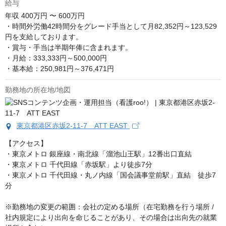
給与
年収
400万円 〜 600万円
・時間外労働42時間分をグレード手当として月82,352円～123,529
円を支給しております。

・賞与・手当は半期年俸に含まれます。

・月給：333,333円～500,000円

・基本給：250,981円～376,471円
勤務地の所在地/地図
東京都港区赤坂2-11-7 ATT EAST
【アクセス】

・東京メトロ 銀座線・南北線「溜池山王駅」12番出口直結

・東京メトロ 千代田線「赤坂駅」より徒歩7分

・東京メトロ 千代田線・丸ノ内線「国会議事堂前駅」直結　徒歩7
分 

※勤務地の変更の範囲：会社の定める場所（在宅勤務を行う場所 / 
社内規定により出向を命じることがあり、その場合は出向先の就業