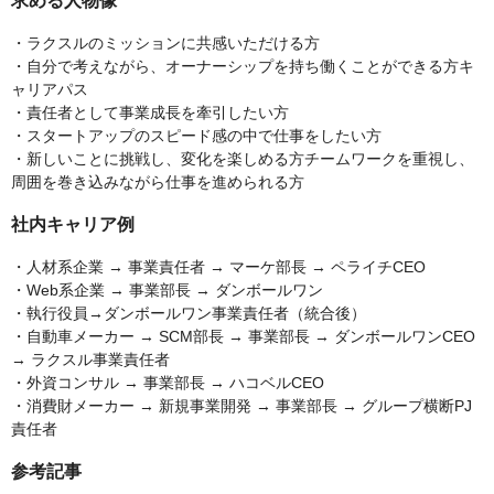
求める人物像
・ラクスルのミッションに共感いただける方
・自分で考えながら、オーナーシップを持ち働くことができる方キ
ャリアパス
・責任者として事業成長を牽引したい方
・スタートアップのスピード感の中で仕事をしたい方
・新しいことに挑戦し、変化を楽しめる方チームワークを重視し、
周囲を巻き込みながら仕事を進められる方
社内キャリア例
・人材系企業 → 事業責任者 → マーケ部長 → ペライチCEO
・Web系企業 → 事業部長 → ダンボールワン
・執行役員→ダンボールワン事業責任者（統合後）
・自動車メーカー → SCM部長 → 事業部長 → ダンボールワンCEO
→ ラクスル事業責任者
・外資コンサル → 事業部長 → ハコベルCEO
・消費財メーカー → 新規事業開発 → 事業部長 → グループ横断PJ
責任者
参考記事