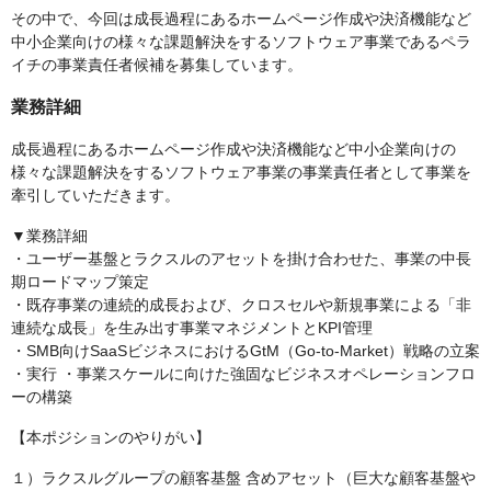
その中で、今回は成長過程にあるホームページ作成や決済機能など
中小企業向けの様々な課題解決をするソフトウェア事業であるペラ
イチの事業責任者候補を募集しています。
業務詳細
成長過程にあるホームページ作成や決済機能など中小企業向けの
様々な課題解決をするソフトウェア事業の事業責任者として事業を
牽引していただきます。
▼業務詳細
・ユーザー基盤とラクスルのアセットを掛け合わせた、事業の中長
期ロードマップ策定
・既存事業の連続的成長および、クロスセルや新規事業による「非
連続な成長」を生み出す事業マネジメントとKPI管理
・SMB向けSaaSビジネスにおけるGtM（Go-to-Market）戦略の立案
・実行 ・事業スケールに向けた強固なビジネスオペレーションフロ
ーの構築
【本ポジションのやりがい】
１）ラクスルグループの顧客基盤 含めアセット（巨大な顧客基盤や