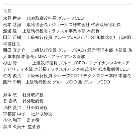
役員
永見 世央 　代表取締役社長 グループCEO

松本 恭攝 　取締役会長 / ジョーシス株式会社 代表取締役社長

渡邊 建 　上級執行役員 / ラクスル事業本部 本部長

田部 正樹 　上級執行役員 グループCRO / ノバセル株式会社 代表取
締役社長

西田 真之介 　上級執行役員 グループCAO / 経営管理本部 本部長 兼 
人事本部 本部長 / M&A・アライアンス管掌

杉山 賢 　        上級執行役員 グループCFO / ファイナンス&サステ
ナビリティ本部 本部長 / ラクスルバンク株式会社 代表取締役CEO

竹内 俊治 　上級執行役員 グループCTO / テクノロジー本部 本部長

藤門 千明　上級執行役員 グループCIO 兼 グループCDO

糸木 悠 　社外取締役

姜 嘉承 　社外取締役

小林 賢治 　社外取締役

宇都宮 純子 　社外取締役

小池 和正 　監査役

黒澤 久美子  監査役