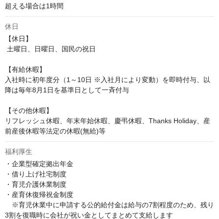
超える場合は1時間
休日
【休日】

 土曜日、日曜日、国民の祝日

【有給休暇】

入社時に初年度分（1～10日 ※入社月により変動）を即時付与、以
降は毎年8月1日を基準日として一斉付与

【その他休暇】 

リフレッシュ休暇、年末年始休暇、慶弔休暇、Thanks Holiday、産
前産後休暇等法定の休暇(無給)等
福利厚生
・企業型確定拠出年金

・借り上げ社宅制度

・育児介護休業制度

・産育休復帰祝金制度

　※育児休業中に申請する公的給付金は給与の7割程度のため、残り
3割を復職時に会社が祝い金としてまとめて支給します
