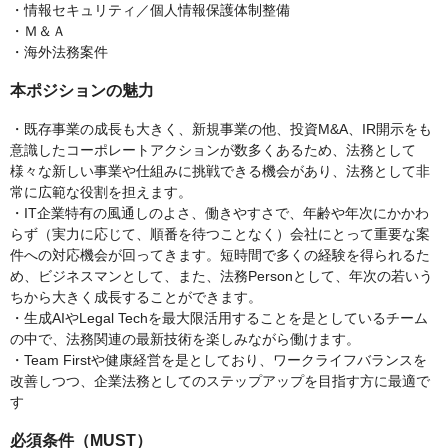
・情報セキュリティ／個人情報保護体制整備
・Ｍ＆Ａ
・海外法務案件
本ポジションの魅力
・既存事業の成長も大きく、新規事業の他、投資M&A、IR開示をも
意識したコーポレートアクションが数多くあるため、法務として
様々な新しい事業や仕組みに挑戦できる機会があり、法務として非
常に広範な役割を担えます。
・IT企業特有の風通しのよさ、働きやすさで、年齢や年次にかかわ
らず（実力に応じて、順番を待つことなく）会社にとって重要な案
件への対応機会が回ってきます。短時間で多くの経験を得られるた
め、ビジネスマンとして、また、法務Personとして、年次の若いう
ちから大きく成長することができます。
・生成AIやLegal Techを最大限活用することを是としているチーム
の中で、法務関連の最新技術を楽しみながら働けます。
・Team Firstや健康経営を是としており、ワークライフバランスを
改善しつつ、企業法務としてのステップアップを目指す方に最適で
す
必須条件（MUST）