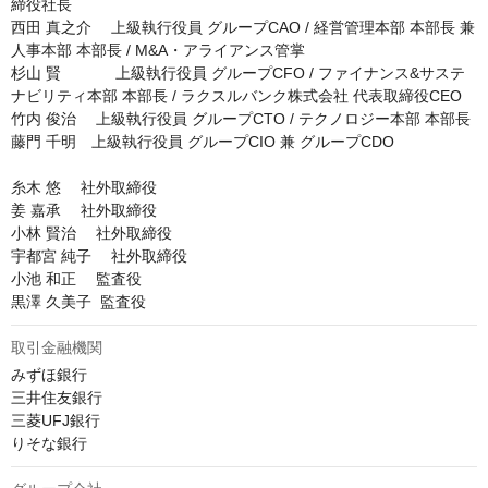
締役社長

西田 真之介 　上級執行役員 グループCAO / 経営管理本部 本部長 兼 
人事本部 本部長 / M&A・アライアンス管掌

杉山 賢 　        上級執行役員 グループCFO / ファイナンス&サステ
ナビリティ本部 本部長 / ラクスルバンク株式会社 代表取締役CEO

竹内 俊治 　上級執行役員 グループCTO / テクノロジー本部 本部長

藤門 千明　上級執行役員 グループCIO 兼 グループCDO

糸木 悠 　社外取締役

姜 嘉承 　社外取締役

小林 賢治 　社外取締役

宇都宮 純子 　社外取締役

小池 和正 　監査役

黒澤 久美子  監査役
取引金融機関
みずほ銀行

三井住友銀行

三菱UFJ銀行

りそな銀行