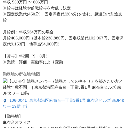
年収
530万円 〜 806万円
※給与は経験や前職給与を考慮し決定

※固定残業代(45h分)・固定深夜代(20h分)を含む。超過分は別途支
給

月給例：年収534万円の場合

月給405,000円（基本給238,880円、固定残業代102,967円、固定深
夜代9,153円、他手当54,000円）

【賞与】年2回（9・3月）

※業績・評価・実働率により変動
勤務地の所在地/地図
106-0041 東京都港区麻布台一丁目3番1号 麻布台ヒルズ 森JPタ
ワー 19階
【勤務地】

麻布台オフィス
