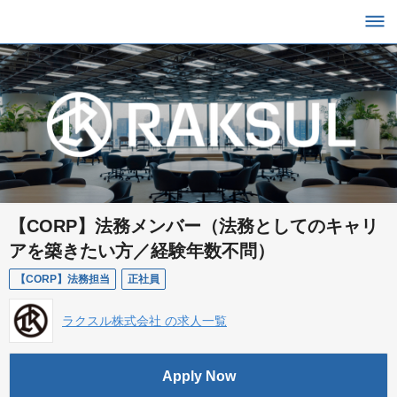
【CORP】法務メンバー（法務としてのキャリ
アを築きたい方／経験年数不問）
【CORP】法務担当
正社員
ラクスル株式会社 の求人一覧
Apply Now