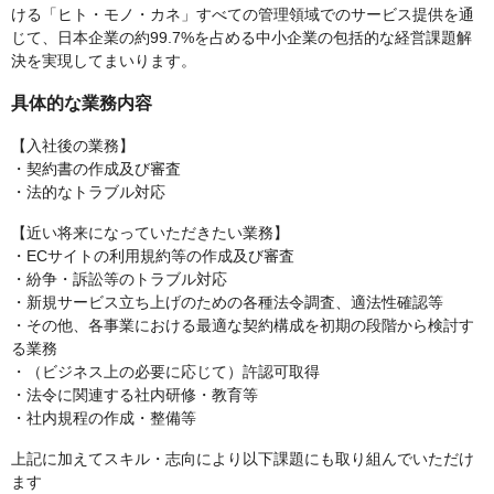
ける「ヒト・モノ・カネ」すべての管理領域でのサービス提供を通
じて、日本企業の約99.7%を占める中小企業の包括的な経営課題解
決を実現してまいります。
具体的な業務内容
【入社後の業務】
・契約書の作成及び審査
・法的なトラブル対応
【近い将来になっていただきたい業務】
・ECサイトの利用規約等の作成及び審査
・紛争・訴訟等のトラブル対応
・新規サービス立ち上げのための各種法令調査、適法性確認等
・その他、各事業における最適な契約構成を初期の段階から検討す
る業務
・（ビジネス上の必要に応じて）許認可取得
・法令に関連する社内研修・教育等
・社内規程の作成・整備等
上記に加えてスキル・志向により以下課題にも取り組んでいただけ
ます