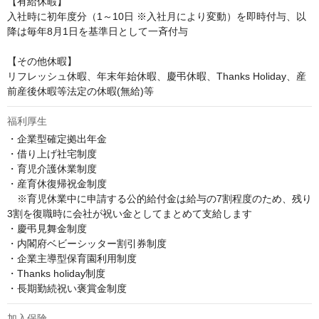
【有給休暇】

入社時に初年度分（1～10日 ※入社月により変動）を即時付与、以
降は毎年8月1日を基準日として一斉付与

【その他休暇】 

リフレッシュ休暇、年末年始休暇、慶弔休暇、Thanks Holiday、産
前産後休暇等法定の休暇(無給)等
福利厚生
・企業型確定拠出年金

・借り上げ社宅制度

・育児介護休業制度

・産育休復帰祝金制度

　※育児休業中に申請する公的給付金は給与の7割程度のため、残り
3割を復職時に会社が祝い金としてまとめて支給します

・慶弔見舞金制度

・内閣府ベビーシッター割引券制度

・企業主導型保育園利用制度

・Thanks holiday制度

・長期勤続祝い褒賞金制度
加入保険