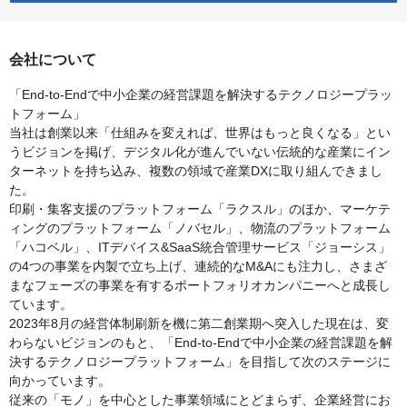
会社について
「End-to-Endで中小企業の経営課題を解決するテクノロジープラッ
トフォーム」
当社は創業以来「仕組みを変えれば、世界はもっと良くなる」とい
うビジョンを掲げ、デジタル化が進んでいない伝統的な産業にイン
ターネットを持ち込み、複数の領域で産業DXに取り組んできまし
た。
印刷・集客支援のプラットフォーム「ラクスル」のほか、マーケテ
ィングのプラットフォーム「ノバセル」、物流のプラットフォーム
「ハコベル」、ITデバイス&SaaS統合管理サービス「ジョーシス」
の4つの事業を内製で立ち上げ、連続的なM&Aにも注力し、さまざ
まなフェーズの事業を有するポートフォリオカンパニーへと成長し
ています。
2023年8月の経営体制刷新を機に第二創業期へ突入した現在は、変
わらないビジョンのもと、「End-to-Endで中小企業の経営課題を解
決するテクノロジープラットフォーム」を目指して次のステージに
向かっています。
従来の「モノ」を中心とした事業領域にとどまらず、企業経営にお