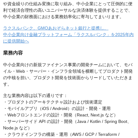
や資金繰りの仕組み変換に取り組み、中小企業にとって圧倒的に便
利で経済合理性の高いユニバーサルな決済体験を提供することで、
中小企業の財務面における業務効率化に寄与してまいります。
ラクスルバンク、GMOあおぞらネット銀行と提携し、
中小企業向け金融プラットフォーム「ラクスルバンク」を2025年内
に提供開始へ
業務内容
中小企業向けの新規ファイナンス事業の開発チームにおいて、モバ
イル・Web・サーバー・インフラ全領域を横断してプロダクト開発
の中核を担い、プロダクト開発を技術面からリードしていただきま
す。
主な業務内容は以下の通りです：
・プロダクトのアーキテクチャ設計および技術選定
・モバイルアプリ（iOS / Android）の設計・開発・運用
・Webフロントエンドの設計・開発（React, Next.js など）
・サーバーサイド API の設計・開発（Java / Kotlin / Spring Boot、
Node.js など）
・クラウドインフラの構築・運用（AWS / GCP / Terraform /