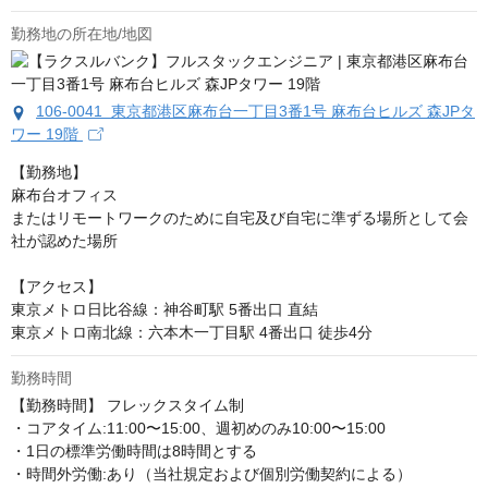
勤務地の所在地/地図
106-0041 東京都港区麻布台一丁目3番1号 麻布台ヒルズ 森JPタ
ワー 19階
【勤務地】

麻布台オフィス

またはリモートワークのために自宅及び自宅に準ずる場所として会
社が認めた場所

【アクセス】

東京メトロ日比谷線：神谷町駅 5番出口 直結

東京メトロ南北線：六本木一丁目駅 4番出口 徒歩4分
勤務時間
【勤務時間】 フレックスタイム制 

・コアタイム:11:00〜15:00、週初めのみ10:00〜15:00 

・1日の標準労働時間は8時間とする 

・時間外労働:あり（当社規定および個別労働契約による）
