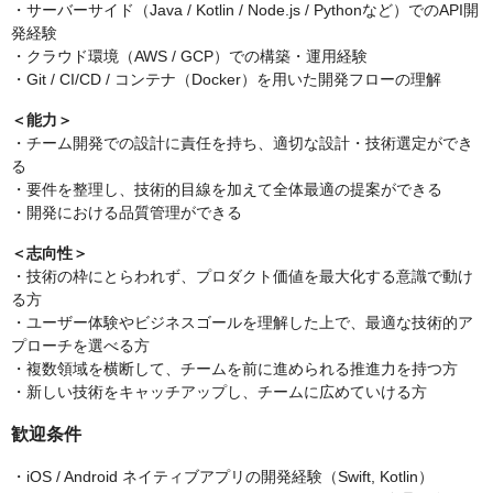
・サーバーサイド（Java / Kotlin / Node.js / Pythonなど）でのAPI開
発経験
・クラウド環境（AWS / GCP）での構築・運用経験
・Git / CI/CD / コンテナ（Docker）を用いた開発フローの理解
＜能力＞
・チーム開発での設計に責任を持ち、適切な設計・技術選定ができ
る
・要件を整理し、技術的目線を加えて全体最適の提案ができる
・開発における品質管理ができる
＜志向性＞
・技術の枠にとらわれず、プロダクト価値を最大化する意識で動け
る方
・ユーザー体験やビジネスゴールを理解した上で、最適な技術的ア
プローチを選べる方
・複数領域を横断して、チームを前に進められる推進力を持つ方
・新しい技術をキャッチアップし、チームに広めていける方
歓迎条件
・iOS / Android ネイティブアプリの開発経験（Swift, Kotlin）