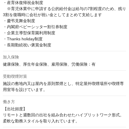
・産育休復帰祝金制度

　※育児休業中に申請する公的給付金は給与の7割程度のため、残り
3割を復職時に会社が祝い金としてまとめて支給します

・慶弔見舞金制度

・内閣府ベビーシッター割引券制度

・企業主導型保育園利用制度

・Thanks holiday制度

・長期勤続祝い褒賞金制度
加入保険
健康保険、厚生年金保険、雇用保険、労働保険：有
受動喫煙対策
施設の敷地内又は屋内を原則禁煙とし、特定屋外喫煙場所や喫煙専
用室等を設けています。
働き方
【出社頻度】

リモートと週数回の出社を組み合わせたハイブリットワーク形式。
柔軟な勤務スタイルを取り入れています。