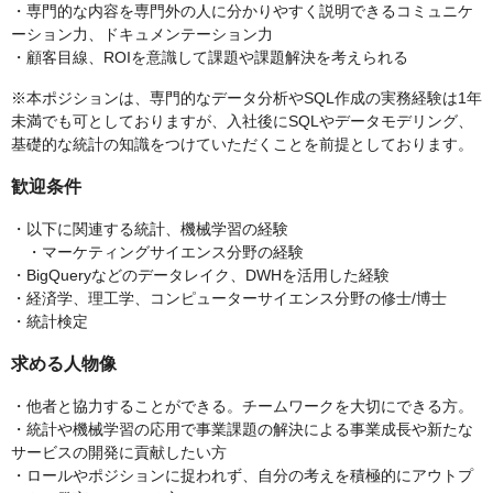
・専門的な内容を専門外の人に分かりやすく説明できるコミュニケ
ーション力、ドキュメンテーション力
・顧客目線、ROIを意識して課題や課題解決を考えられる
※本ポジションは、専門的なデータ分析やSQL作成の実務経験は1年
未満でも可としておりますが、入社後にSQLやデータモデリング、
基礎的な統計の知識をつけていただくことを前提としております。
歓迎条件
・以下に関連する統計、機械学習の経験
・マーケティングサイエンス分野の経験
・BigQueryなどのデータレイク、DWHを活用した経験
・経済学、理工学、コンピューターサイエンス分野の修士/博士
・統計検定
求める人物像
・他者と協力することができる。チームワークを大切にできる方。
・統計や機械学習の応用で事業課題の解決による事業成長や新たな
サービスの開発に貢献したい方
・ロールやポジションに捉われず、自分の考えを積極的にアウトプ