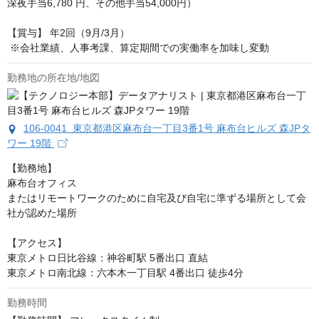
深夜手当6,780 円、その他手当54,000円）

【賞与】 年2回（9月/3月）

 ※会社業績、人事考課、算定期間での実働率を加味し変動
勤務地の所在地/地図
106-0041 東京都港区麻布台一丁目3番1号 麻布台ヒルズ 森JPタ
ワー 19階
【勤務地】

麻布台オフィス

またはリモートワークのために自宅及び自宅に準ずる場所として会
社が認めた場所

【アクセス】

東京メトロ日比谷線：神谷町駅 5番出口 直結

東京メトロ南北線：六本木一丁目駅 4番出口 徒歩4分
勤務時間