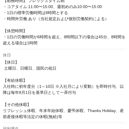
【勤務時間】 フレックスタイム制 

・コアタイム:11:00〜15:00、週初めのみ10:00〜15:00 

・1日の標準労働時間は8時間とする 

・時間外労働:あり（当社規定および個別労働契約による）

【休憩時間】

・1日の労働時間が6時間を超え、8時間以下の場合は45分、8時間を
超える場合は1時間
休日
【休日】

 土曜日、日曜日、国民の祝日

【有給休暇】

入社時に初年度分（1～10日 ※入社月により変動）を即時付与、以
降は毎年8月1日を基準日として一斉付与

【その他休暇】 

リフレッシュ休暇、年末年始休暇、慶弔休暇、Thanks Holiday、産
前産後休暇等法定の休暇(無給)等
福利厚生