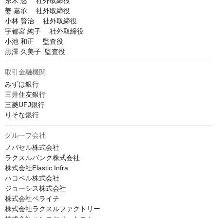
糸木 悠 　社外取締役

姜 嘉承 　社外取締役

小林 賢治 　社外取締役

宇都宮 純子 　社外取締役

小池 和正 　監査役

黒澤 久美子  監査役
取引金融機関
みずほ銀行

三井住友銀行

三菱UFJ銀行

りそな銀行
グループ会社
ノバセル株式会社

ラクスルバンク株式会社

株式会社Elastic Infra

ハコベル株式会社

ジョーシス株式会社

株式会社ペライチ

株式会社ラクスルファクトリー
