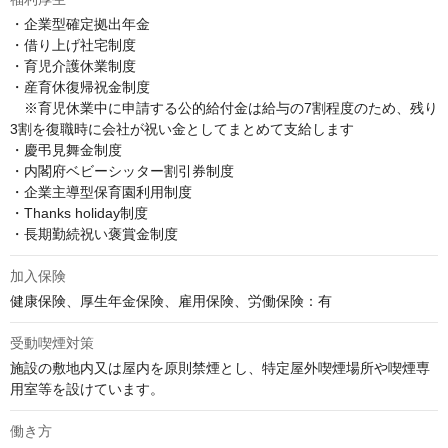
・企業型確定拠出年金

・借り上げ社宅制度

・育児介護休業制度

・産育休復帰祝金制度

　※育児休業中に申請する公的給付金は給与の7割程度のため、残り
3割を復職時に会社が祝い金としてまとめて支給します

・慶弔見舞金制度

・内閣府ベビーシッター割引券制度

・企業主導型保育園利用制度

・Thanks holiday制度

・長期勤続祝い褒賞金制度
加入保険
健康保険、厚生年金保険、雇用保険、労働保険：有
受動喫煙対策
施設の敷地内又は屋内を原則禁煙とし、特定屋外喫煙場所や喫煙専
用室等を設けています。
働き方