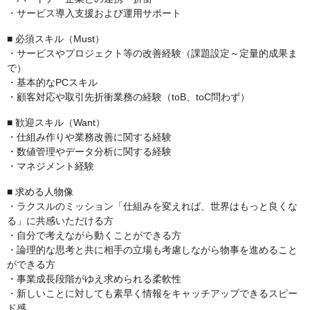
・サービス導入支援および運用サポート
■ 必須スキル（Must）
・サービスやプロジェクト等の改善経験（課題設定～定量的成果ま
で）
・基本的なPCスキル
・顧客対応や取引先折衝業務の経験（toB、toC問わず）
■ 歓迎スキル（Want）
・仕組み作りや業務改善に関する経験
・数値管理やデータ分析に関する経験
・マネジメント経験
■ 求める人物像
・ラクスルのミッション「仕組みを変えれば、世界はもっと良くな
る」に共感いただける方
・自分で考えながら動くことができる方
・論理的な思考と共に相手の立場も考慮しながら物事を進めること
ができる方
・事業成長段階がゆえ求められる柔軟性
・新しいことに対しても素早く情報をキャッチアップできるスピー
ド感