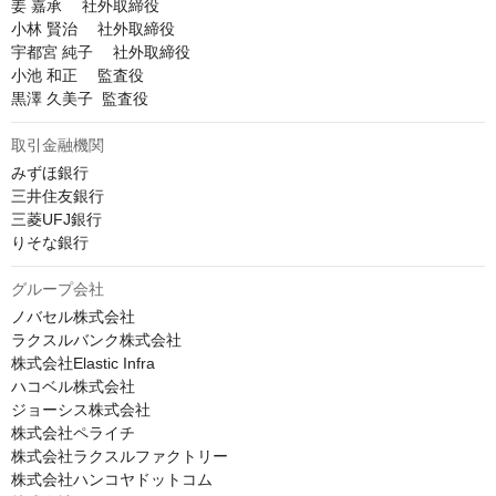
姜 嘉承 　社外取締役

小林 賢治 　社外取締役

宇都宮 純子 　社外取締役

小池 和正 　監査役

黒澤 久美子  監査役
取引金融機関
みずほ銀行

三井住友銀行

三菱UFJ銀行

りそな銀行
グループ会社
ノバセル株式会社

ラクスルバンク株式会社

株式会社Elastic Infra

ハコベル株式会社

ジョーシス株式会社

株式会社ペライチ

株式会社ラクスルファクトリー

株式会社ハンコヤドットコム
