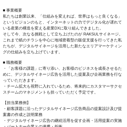
■ 事業概要
私たちは創業以来、「仕組みを変えれば、世界はもっと良くなる」
というビジョンのもと、インターネットの力でデジタル化が遅れて
いる産業の構造を変える産業DXに取り組んできました。
そして今、次なる挑戦として立ち上げたのが RAKSULサイネージ。
これまで紙のチラシを中心に地域密着型の販促支援を行ってきた私
たちが、デジタルサイネージを活用した新たなエリアマーケティン
グの仕組みを立ち上げています。
■ 職務概要
・「お客様の課題」に寄り添い、お客様のビジネスを成長させるた
めに、デジタルサイネージ広告を活用した提案及び企画業務を行な
っていただきます。
・チーム拡大も視野に入れているため、将来的にカスタマーサクセ
スチームのマネジメントも担っていただく予定です。
【担当業務例】
・顧客課題に沿ったデジタルサイネージ広告商品の提案設計及び提
案書の作成と説明業務
・デジタルサイネージ広告の継続活用を促す企画・活用提案の実施
・パートナー企業との連携・折衝