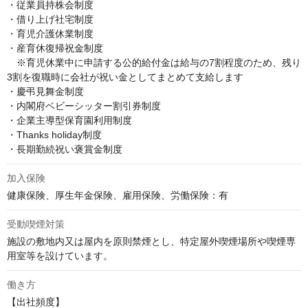
・従業員持株会制度

・借り上げ社宅制度

・育児介護休業制度

・産育休復帰祝金制度

　※育児休業中に申請する公的給付金は給与の7割程度のため、残り
3割を復職時に会社が祝い金としてまとめて支給します

・慶弔見舞金制度

・内閣府ベビーシッター割引券制度

・企業主導型保育園利用制度

・Thanks holiday制度

・長期勤続祝い褒賞金制度
加入保険
健康保険、厚生年金保険、雇用保険、労働保険：有
受動喫煙対策
施設の敷地内又は屋内を原則禁煙とし、特定屋外喫煙場所や喫煙専
用室等を設けています。
働き方
【出社頻度】
