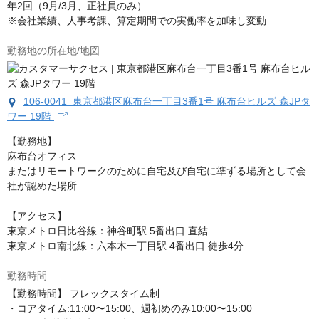
年2回（9月/3月、正社員のみ）

※会社業績、人事考課、算定期間での実働率を加味し変動
勤務地の所在地/地図
106-0041 東京都港区麻布台一丁目3番1号 麻布台ヒルズ 森JPタ
ワー 19階
【勤務地】

麻布台オフィス

またはリモートワークのために自宅及び自宅に準ずる場所として会
社が認めた場所

【アクセス】

東京メトロ日比谷線：神谷町駅 5番出口 直結

東京メトロ南北線：六本木一丁目駅 4番出口 徒歩4分
勤務時間
【勤務時間】 フレックスタイム制 

・コアタイム:11:00〜15:00、週初めのみ10:00〜15:00 
