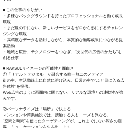
■ この仕事のやりがい
・多様なバックグラウンドを持ったプロフェッショナルと働く成長
環境
・まだ世の中にない、新しいサービスをゼロから形にするチャレン
ジングな環境
・高精度なデータを活用しながら、本質的な顧客成果につながる提
案活動
・地域と広告、テクノロジーをつなぎ、“次世代の広告のかたち”を
創る仕事
■ RAKSULサイネージの可能性と面白さ
①「リアル × デジタル」が融合する唯一無二のメディア
街の中、生活動線上に自然に溶け込み、日常の中で“ふと目に入る広
告体験”を提供。
Web広告のように画面内に閉じない、リアルな環境との連動性が強
みです。
②パーソナライズは「場所」で決まる
マンションや商業施設では、接触する人もニーズも異なる。
“空間と時間”を使ったターゲティングが、これまでにない深さの顧
客コミュニケーションを生み出します。