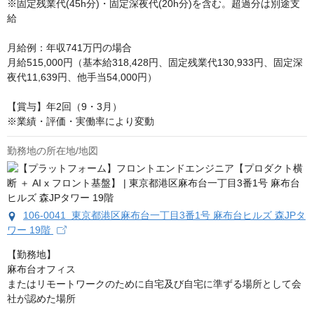
※固定残業代(45h分)・固定深夜代(20h分)を含む。超過分は別途支
給

月給例：年収741万円の場合

月給515,000円（基本給318,428円、固定残業代130,933円、固定深
夜代11,639円、他手当54,000円）

【賞与】年2回（9・3月）

※業績・評価・実働率により変動
勤務地の所在地/地図
106-0041 東京都港区麻布台一丁目3番1号 麻布台ヒルズ 森JPタ
ワー 19階
【勤務地】

麻布台オフィス

またはリモートワークのために自宅及び自宅に準ずる場所として会
社が認めた場所
