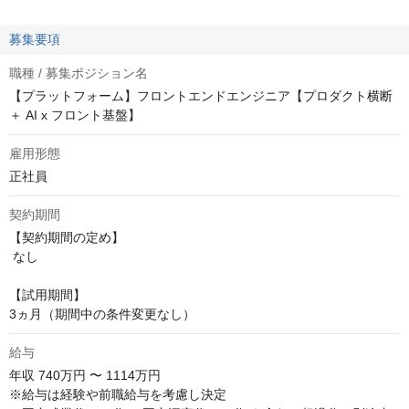
募集要項
職種 / 募集ポジション名
【プラットフォーム】フロントエンドエンジニア【プロダクト横断
＋ AI x フロント基盤】
雇用形態
正社員
契約期間
【契約期間の定め】

 なし

【試用期間】 

3ヵ月（期間中の条件変更なし）
給与
年収
740万円 〜 1114万円
※給与は経験や前職給与を考慮し決定
