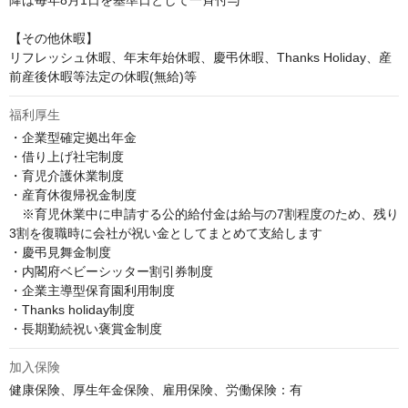
降は毎年8月1日を基準日として一斉付与

【その他休暇】 

リフレッシュ休暇、年末年始休暇、慶弔休暇、Thanks Holiday、産
前産後休暇等法定の休暇(無給)等
福利厚生
・企業型確定拠出年金

・借り上げ社宅制度

・育児介護休業制度

・産育休復帰祝金制度

　※育児休業中に申請する公的給付金は給与の7割程度のため、残り
3割を復職時に会社が祝い金としてまとめて支給します

・慶弔見舞金制度

・内閣府ベビーシッター割引券制度

・企業主導型保育園利用制度

・Thanks holiday制度

・長期勤続祝い褒賞金制度
加入保険
健康保険、厚生年金保険、雇用保険、労働保険：有