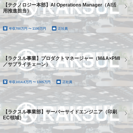
【テクノロジー本部】AI Operations Manager（AI活
用推進担当）
年収
700万円 〜 1100万円
正社員
【ラクスル事業】プロダクトマネージャー（M&A×PMI
／サプライチェーン）
年収
1014.8万円 〜 1305万円
正社員
【ラクスル事業部】サーバーサイドエンジニア（印刷
EC領域）