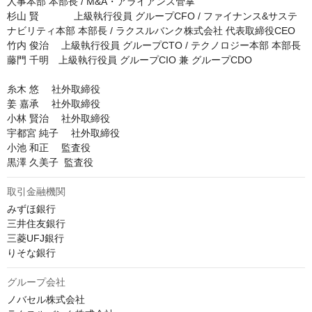
人事本部 本部長 / M&A・アライアンス管掌

杉山 賢 　        上級執行役員 グループCFO / ファイナンス&サステ
ナビリティ本部 本部長 / ラクスルバンク株式会社 代表取締役CEO

竹内 俊治 　上級執行役員 グループCTO / テクノロジー本部 本部長

藤門 千明　上級執行役員 グループCIO 兼 グループCDO

糸木 悠 　社外取締役

姜 嘉承 　社外取締役

小林 賢治 　社外取締役

宇都宮 純子 　社外取締役

小池 和正 　監査役

黒澤 久美子  監査役
取引金融機関
みずほ銀行

三井住友銀行

三菱UFJ銀行

りそな銀行
グループ会社
ノバセル株式会社
