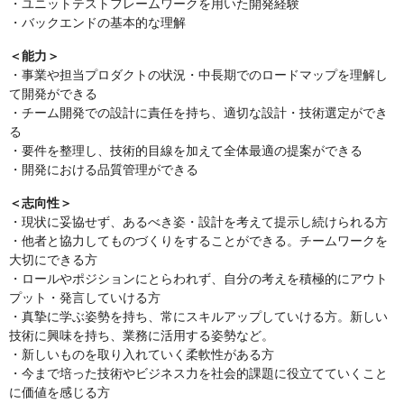
・ユニットテストフレームワークを用いた開発経験
・バックエンドの基本的な理解
＜能力＞
・事業や担当プロダクトの状況・中長期でのロードマップを理解し
て開発ができる
・チーム開発での設計に責任を持ち、適切な設計・技術選定ができ
る
・要件を整理し、技術的目線を加えて全体最適の提案ができる
・開発における品質管理ができる
＜志向性＞
・現状に妥協せず、あるべき姿・設計を考えて提示し続けられる方
・他者と協力してものづくりをすることができる。チームワークを
大切にできる方
・ロールやポジションにとらわれず、自分の考えを積極的にアウト
プット・発言していける方
・真摯に学ぶ姿勢を持ち、常にスキルアップしていける方。新しい
技術に興味を持ち、業務に活用する姿勢など。
・新しいものを取り入れていく柔軟性がある方
・今まで培った技術やビジネス力を社会的課題に役立てていくこと
に価値を感じる方