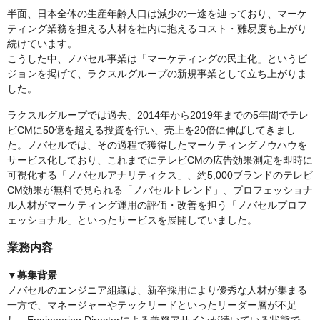
半面、日本全体の生産年齢人口は減少の一途を辿っており、マーケ
ティング業務を担える人材を社内に抱えるコスト・難易度も上がり
続けています。
こうした中、ノバセル事業は「マーケティングの民主化」というビ
ジョンを掲げて、ラクスルグループの新規事業として立ち上がりま
した。
ラクスルグループでは過去、2014年から2019年までの5年間でテレ
ビCMに50億を超える投資を行い、売上を20倍に伸ばしてきまし
た。ノバセルでは、その過程で獲得したマーケティングノウハウを
サービス化しており、これまでにテレビCMの広告効果測定を即時に
可視化する「ノバセルアナリティクス」、約5,000ブランドのテレビ
CM効果が無料で見られる「ノバセルトレンド」、プロフェッショナ
ル人材がマーケティング運用の評価・改善を担う「ノバセルプロフ
ェッショナル」といったサービスを展開していました。
業務内容
▼募集背景
ノバセルのエンジニア組織は、新卒採用により優秀な人材が集まる
一方で、マネージャーやテックリードといったリーダー層が不足