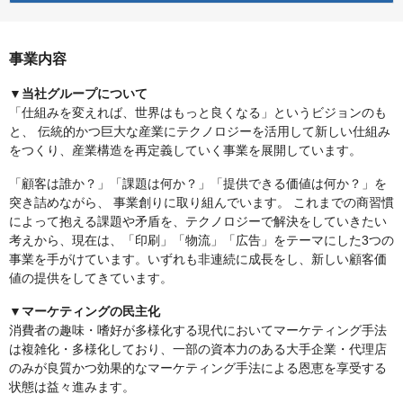
事業内容
▼当社グループについて
「仕組みを変えれば、世界はもっと良くなる」というビジョンのも
と、 伝統的かつ巨大な産業にテクノロジーを活用して新しい仕組み
をつくり、産業構造を再定義していく事業を展開しています。
「顧客は誰か？」「課題は何か？」「提供できる価値は何か？」を
突き詰めながら、 事業創りに取り組んでいます。 これまでの商習慣
によって抱える課題や矛盾を、テクノロジーで解決をしていきたい
考えから、現在は、「印刷」「物流」「広告」をテーマにした3つの
事業を手がけています。いずれも非連続に成長をし、新しい顧客価
値の提供をしてきています。
▼マーケティングの民主化
消費者の趣味・嗜好が多様化する現代においてマーケティング手法
は複雑化・多様化しており、一部の資本力のある大手企業・代理店
のみが良質かつ効果的なマーケティング手法による恩恵を享受する
状態は益々進みます。