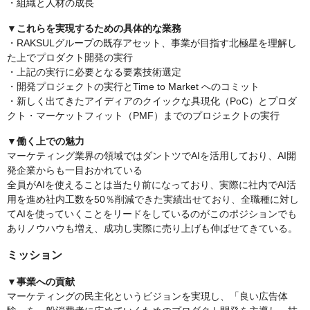
・組織と人材の成長
▼これらを実現するための具体的な業務
・RAKSULグループの既存アセット、事業が目指す北極星を理解し
た上でプロダクト開発の実行
・上記の実行に必要となる要素技術選定
・開発プロジェクトの実行とTime to Market へのコミット
・新しく出てきたアイディアのクイックな具現化（PoC）とプロダ
クト・マーケットフィット（PMF）までのプロジェクトの実行
▼働く上での魅力
マーケティング業界の領域ではダントツでAIを活用しており、AI開
発企業からも一目おかれている
全員がAIを使えることは当たり前になっており、実際に社内でAI活
用を進め社内工数を50％削減できた実績出せており、全職種に対し
てAIを使っていくことをリードをしているのがこのポジションでも
ありノウハウも増え、成功し実際に売り上げも伸ばせてきている。
ミッション
▼事業への貢献
マーケティングの民主化というビジョンを実現し、「良い広告体