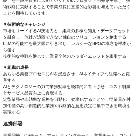
験」を一般消費者に広めていくためのプロダクト開発を主導し、技
術戦略に貢献することで事業成長に直接的な影響を与えていただく
ことを期待しています。
▼技術的なチャレンジ
市場をリードするAI技術力と、組織の多様な知見・データアセット
を融合し、他社が追随できない独自のソリューションを創出する
LLMの可能性を最大限に引き出し、レガシーなBPOの概念を根本か
ら覆す
技術的な挑戦を通じて、業界全体のパラダイムシフトを牽引する
▼組織の成長
あらゆる業務プロセスにAIを浸透させ、AIネイティブな組織へと変
革する
AIとテクノロジーの力で業務効率を飛躍的に向上させ、コスト削減
とサービス品質向上に貢献する
定型業務や非効率な業務を自動化・効率化することで、従業員が付
加価値の高い創造的な業務や戦略的な意思決定に集中できる環境を
実現する
連携部署
事業開発、CSチーム、マーケティングチーム、営業チーム、コンサ