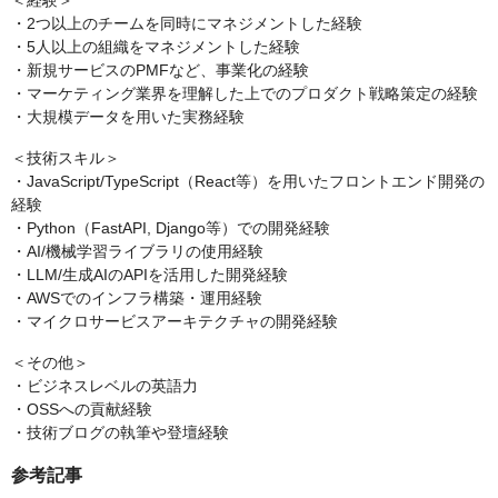
＜経験＞
・2つ以上のチームを同時にマネジメントした経験
・5人以上の組織をマネジメントした経験
・新規サービスのPMFなど、事業化の経験
・マーケティング業界を理解した上でのプロダクト戦略策定の経験
・大規模データを用いた実務経験
＜技術スキル＞
・JavaScript/TypeScript（React等）を用いたフロントエンド開発の
経験
・Python（FastAPI, Django等）での開発経験
・AI/機械学習ライブラリの使用経験
・LLM/生成AIのAPIを活用した開発経験
・AWSでのインフラ構築・運用経験
・マイクロサービスアーキテクチャの開発経験
＜その他＞
・ビジネスレベルの英語力
・OSSへの貢献経験
・技術ブログの執筆や登壇経験
参考記事