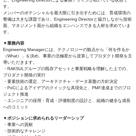
し、Engineering Directorによる兼務アサインが続いている状態で
す。
メンバーのポテンシャルを最大限に引き出すためには、育成環境の
整備は大きな課題であり、Engineering Directorと協力しながら技術
面、マネジメント面から組織をエンハンスできる人材を求めていま
す。
▼業務内容
Engineering Managerには、テクノロジーの観点から「何を作るか
（What）」を決め、事業の北極星から逆算してプロダクト開発を主
導いただきます。
・RAKSULグループの既存アセットと事業戦略を理解した上での、
プロダクト開発の実行
・要素技術の選定、アーキテクチャ・データ基盤の方針決定
・PoCによるアイデアのクイックな具現化と、PMF達成までのプロ
ジェクト推進
・エンジニアの採用・育成・評価制度の設計と、組織の健全な成長
へのコミット
▼ポジションに求められるリーダーシップ
・事業への貢献
・技術的なチャレンジ