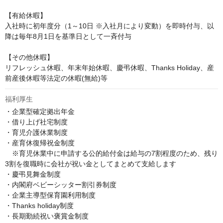
【有給休暇】

入社時に初年度分（1～10日 ※入社月により変動）を即時付与、以
降は毎年8月1日を基準日として一斉付与

【その他休暇】 

リフレッシュ休暇、年末年始休暇、慶弔休暇、Thanks Holiday、産
前産後休暇等法定の休暇(無給)等
福利厚生
・企業型確定拠出年金

・借り上げ社宅制度

・育児介護休業制度

・産育休復帰祝金制度

　※育児休業中に申請する公的給付金は給与の7割程度のため、残り
3割を復職時に会社が祝い金としてまとめて支給します

・慶弔見舞金制度

・内閣府ベビーシッター割引券制度

・企業主導型保育園利用制度

・Thanks holiday制度

・長期勤続祝い褒賞金制度