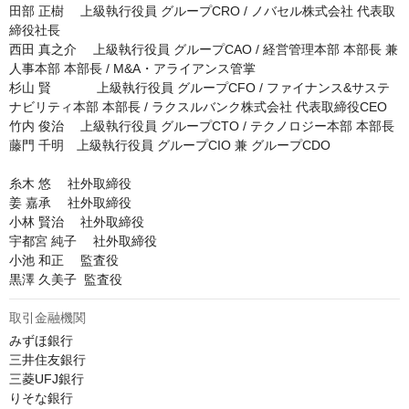
田部 正樹 　上級執行役員 グループCRO / ノバセル株式会社 代表取
締役社長

西田 真之介 　上級執行役員 グループCAO / 経営管理本部 本部長 兼 
人事本部 本部長 / M&A・アライアンス管掌

杉山 賢 　        上級執行役員 グループCFO / ファイナンス&サステ
ナビリティ本部 本部長 / ラクスルバンク株式会社 代表取締役CEO

竹内 俊治 　上級執行役員 グループCTO / テクノロジー本部 本部長

藤門 千明　上級執行役員 グループCIO 兼 グループCDO

糸木 悠 　社外取締役

姜 嘉承 　社外取締役

小林 賢治 　社外取締役

宇都宮 純子 　社外取締役

小池 和正 　監査役

黒澤 久美子  監査役
取引金融機関
みずほ銀行

三井住友銀行

三菱UFJ銀行

りそな銀行