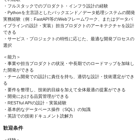
・フルスタックでのプロダクト・インフラ設計の経験
・Pythonを主言語としたバックエンド／データ処理システムの開発
実務経験（例：FastAPI等のWebフレームワーク、またはデータパ
イプラインの設計・実装）担当プロダクトのアーキテクチャを設計
できる
・サービス・プロジェクトの特性に応じた、最適な開発プロセスの
選択
＜能力＞
・事業や担当プロダクトの状況・中長期でのロードマップを加味し
た開発ができる
・チーム開発での設計に責任を持ち、適切な設計・技術選定ができ
る
・要件を整理し、技術的目線を加えて全体最適の提案ができる
・開発における品質管理ができる
・RESTful APIの設計・実装経験
・基本的なデータベース操作（SQL）の知識
・英語での技術ドキュメント読解力
歓迎条件